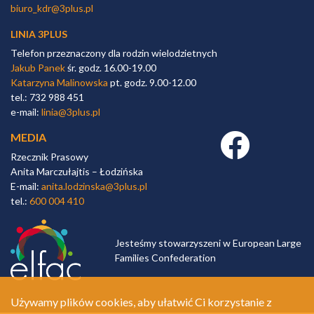
biuro_kdr@3plus.pl
LINIA 3PLUS
Telefon przeznaczony dla rodzin wielodzietnych
Jakub Panek
śr. godz. 16.00-19.00
Katarzyna Malinowska
pt. godz. 9.00-12.00
tel.: 732 988 451
e-mail:
linia@3plus.pl
MEDIA
Facebook link
Rzecznik Prasowy
Anita Marczułajtis – Łodzińska
E-mail:
anita.lodzinska@3plus.pl
tel.:
600 004 410
Jesteśmy stowarzyszeni w European Large
Families Confederation
Używamy plików cookies, aby ułatwić Ci korzystanie z