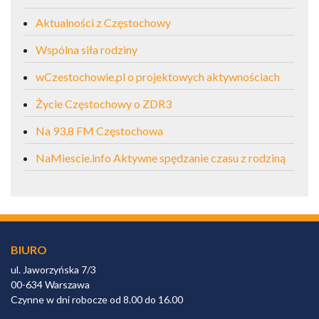
Aktualności z Częstochowy
Wspólna siła rodziny
wCzestochowie.pl o projektowych aktywnościach
Życie Częstochowy o ZDR3
Na 93,8 FM Częstochowa
NaMiescie.info Aktywne spędzanie czasu z rodziną
BIURO
ul. Jaworzyńska 7/3
00-634 Warszawa
Czynne w dni robocze od 8.00 do 16.00