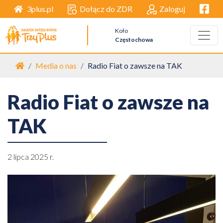
Facebo
Dołącz do ZDR
Zaloguj
3plus.pl
Koło
Częstochowa
Strona główna
Media o nas
Radio Fiat o zawsze na TAK
Radio Fiat o zawsze na
TAK
2 lipca 2025 r.