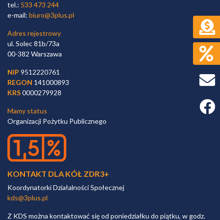
tel.:
533 473 244
e-mail:
biuro@3plus.pl
Adres rejestrowy
ul. Solec 81b/73a
00-382 Warszawa
NIP
9512220761
REGON
141000893
KRS
0000279928
Faceb
Mamy status
Organizacji Pożytku Publicznego
KONTAKT DLA KÓŁ ZDR3+
Koordynatorki Działalności Społecznej
kds@3plus.pl
Z KDS można kontaktować się od poniedziałku do piątku, w godz.