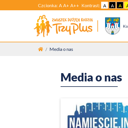
Czcionka:
A
A+
A++
Kontrast:
A
A
A
Ko
Strona główna
Media o nas
Media o nas