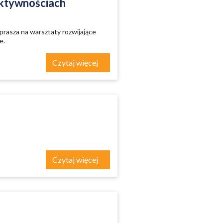
ktywnościach
rasza na warsztaty rozwijające
e.
Czytaj więcej
Czytaj więcej