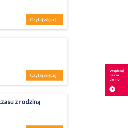
Czytaj więcej
Wspieraj
Czytaj więcej
nas za
darmo
zasu z rodziną