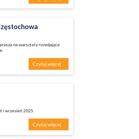
 Częstochowa
rasza na warsztaty rozwijające
e.
Czytaj więcej
ń i wrzesień 2025
Czytaj więcej