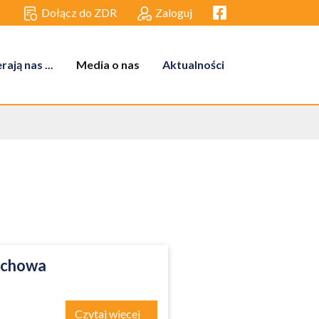
Facebook link
Dołącz do ZDR
Zaloguj
ają nas ...
Media o nas
Aktualności
tochowa
Czytaj więcej