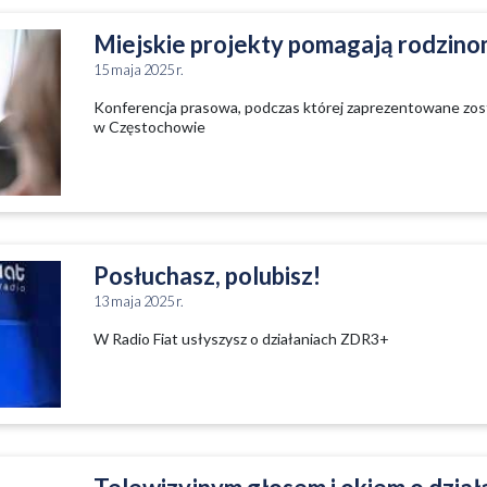
Miejskie projekty pomagają rodzino
15 maja 2025 r.
Konferencja prasowa, podczas której zaprezentowane zost
w Częstochowie
Posłuchasz, polubisz!
13 maja 2025 r.
W Radio Fiat usłyszysz o działaniach ZDR3+