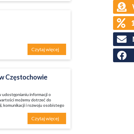
Czytaj więcej
Faceboo
 w Częstochowie
w udostępnianiu informacji o
wartości możemy dotrzeć do
i, komunikacji i rozwoju osobistego
Czytaj więcej