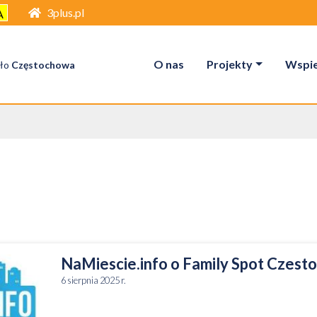
3plus.pl
A
O nas
Projekty
Wspier
ło
Częstochowa
NaMiescie.info o Family Spot Czes
6 sierpnia 2025 r.