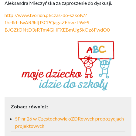
Aleksandra Mieczyńska za zaproszenie do dyskusji.
http://www.tvorion.pl/czas-do-szkoly/?
fbclid=IwAR3hIjJSCPQagaZEbwzL9vFS-
BJGZtONtD3sRTm4GHFXEBmUg5kOz6FwdO0
Zobacz również:
SP nr 26 w Częstochowie oZDRowych propozycjach
projektowych