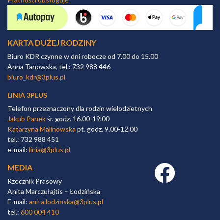
KARTA DUŻEJ RODZINY
Biuro KDR czynne w dni robocze od 7.00 do 15.00
Anna Tanowska, tel.: 732 988 446
biuro_kdr@3plus.pl
LINIA 3PLUS
Telefon przeznaczony dla rodzin wielodzietnych
Jakub Panek
śr. godz. 16.00-19.00
Katarzyna Malinowska
pt. godz. 9.00-12.00
tel.: 732 988 451
e-mail:
linia@3plus.pl
MEDIA
Facebook link
Rzecznik Prasowy
Anita Marczułajtis – Łodzińska
E-mail:
anita.lodzinska@3plus.pl
tel.:
600 004 410