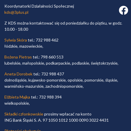
Koordynatorki Działalności Społecznej
Faceb
kds@3plus.pl
Z KDS można kontaktować się od poniedziałku do piątku, w godz.
10.00 - 18.00
Sylwia Skóra
tel.: 732 988 462
łódzkie, mazowieckie,
Bożena Pietras
tel.: 798 660 513
lubelskie, małopolskie, podkarpackie, podlaskie, świętokrzyskie,
Aneta Dorobek
tel.: 732 988 437
dolnośląskie, kujawsko-pomorskie, opolskie, pomorskie, śląskie,
warmińsko-mazurskie, zachodniopomorskie,
Elżbieta Majka
tel.: 732 988 394
wielkopolskie,
Składki członkowskie
prosimy wpłacać na konto
ING Bank Śląski S. A. 97 1050 1012 1000 0090 3022 4431
Płatności obsługuje