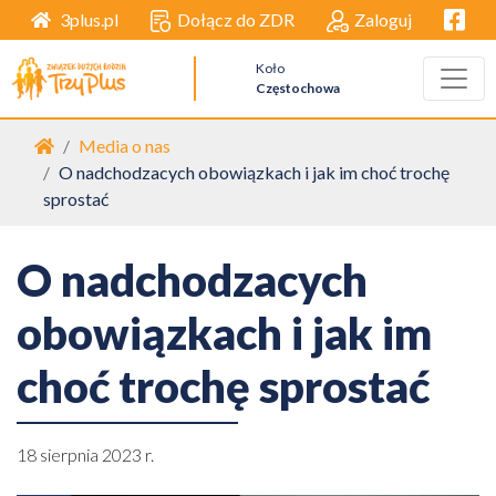
Facebo
Dołącz do ZDR
Zaloguj
3plus.pl
Koło
Częstochowa
Strona główna
Media o nas
O nadchodzacych obowiązkach i jak im choć trochę
sprostać
O nadchodzacych
obowiązkach i jak im
choć trochę sprostać
18 sierpnia 2023 r.