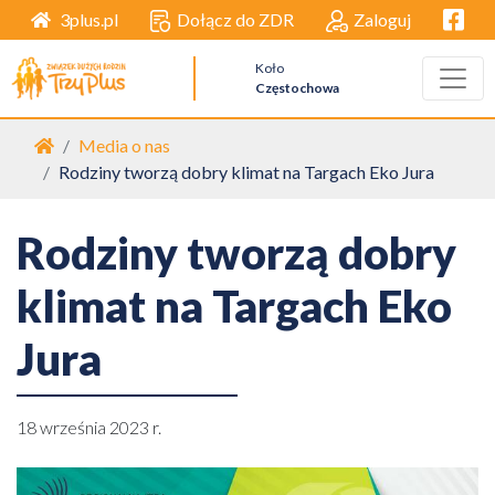
Facebo
Dołącz do ZDR
Zaloguj
3plus.pl
Koło
Częstochowa
Strona główna
Media o nas
Rodziny tworzą dobry klimat na Targach Eko Jura
Rodziny tworzą dobry
klimat na Targach Eko
Jura
18 września 2023 r.