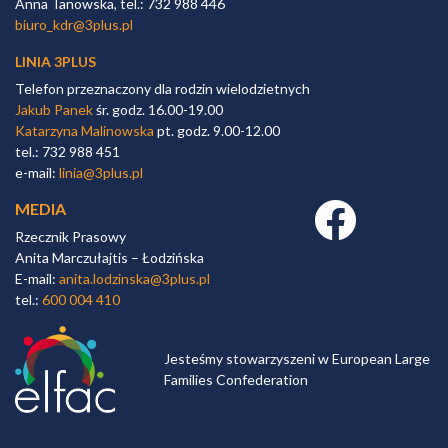
Anna Tanowska, tel.: 732 988 446
biuro_kdr@3plus.pl
LINIA 3PLUS
Telefon przeznaczony dla rodzin wielodzietnych
Jakub Panek
śr. godz. 16.00-19.00
Katarzyna Malinowska
pt. godz. 9.00-12.00
tel.: 732 988 451
e-mail:
linia@3plus.pl
MEDIA
Facebook link
Rzecznik Prasowy
Anita Marczułajtis – Łodzińska
E-mail:
anita.lodzinska@3plus.pl
tel.:
600 004 410
Jesteśmy stowarzyszeni w European Large
Families Confederation