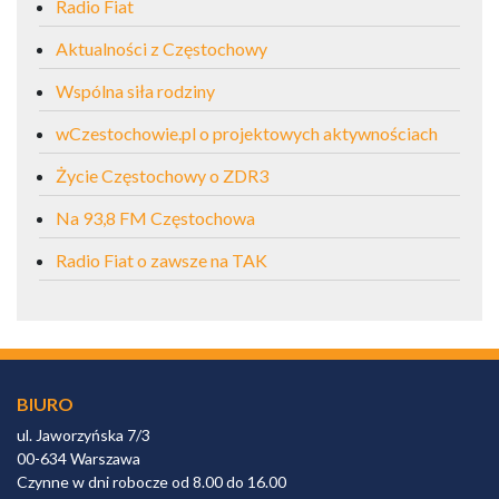
Radio Fiat
Aktualności z Częstochowy
Wspólna siła rodziny
wCzestochowie.pl o projektowych aktywnościach
Życie Częstochowy o ZDR3
Na 93,8 FM Częstochowa
Radio Fiat o zawsze na TAK
BIURO
ul. Jaworzyńska 7/3
00-634 Warszawa
Czynne w dni robocze od 8.00 do 16.00