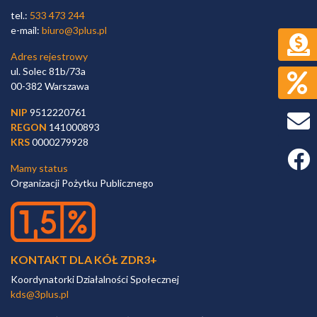
tel.:
533 473 244
e-mail:
biuro@3plus.pl
Adres rejestrowy
ul. Solec 81b/73a
00-382 Warszawa
NIP
9512220761
REGON
141000893
KRS
0000279928
Faceb
Mamy status
Organizacji Pożytku Publicznego
KONTAKT DLA KÓŁ ZDR3+
Koordynatorki Działalności Społecznej
kds@3plus.pl