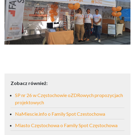
Zobacz również:
SP nr 26 w Częstochowie oZDRowych propozycjach
projektowych
NaMiescie.info o Family Spot Czestochowa
Miasto Częstochowa o Family Spot Częstochowa