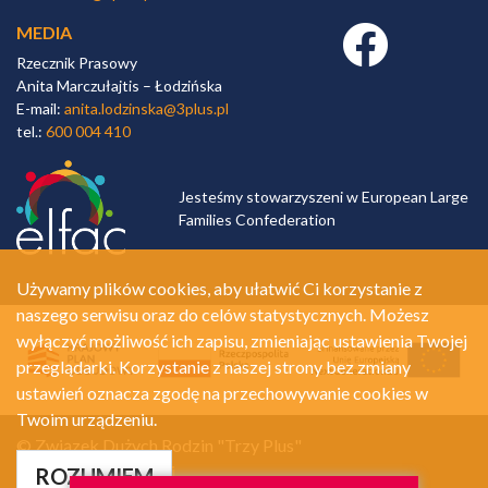
MEDIA
Facebook link
Rzecznik Prasowy
Anita Marczułajtis – Łodzińska
E-mail:
anita.lodzinska@3plus.pl
tel.:
600 004 410
Jesteśmy stowarzyszeni w European Large
Families Confederation
Używamy plików cookies, aby ułatwić Ci korzystanie z
naszego serwisu oraz do celów statystycznych. Możesz
wyłączyć możliwość ich zapisu, zmieniając ustawienia Twojej
przeglądarki. Korzystanie z naszej strony bez zmiany
ustawień oznacza zgodę na przechowywanie cookies w
Twoim urządzeniu.
© Związek Dużych Rodzin "Trzy Plus"
Polityka prywatności
ROZUMIEM