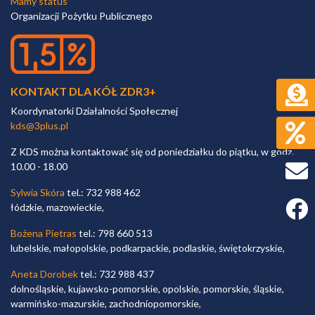
Mamy status
Organizacji Pożytku Publicznego
KONTAKT DLA KÓŁ ZDR3+
Koordynatorki Działalności Społecznej
kds@3plus.pl
Z KDS można kontaktować się od poniedziałku do piątku, w godz.
10.00 - 18.00
Sylwia Skóra
tel.: 732 988 462
Faceb
łódzkie, mazowieckie,
Bożena Pietras
tel.: 798 660 513
lubelskie, małopolskie, podkarpackie, podlaskie, świętokrzyskie,
Aneta Dorobek
tel.: 732 988 437
dolnośląskie, kujawsko-pomorskie, opolskie, pomorskie, śląskie,
warmińsko-mazurskie, zachodniopomorskie,