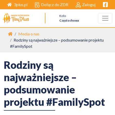
Facebo
Dołącz do ZDR
Zaloguj
3plus.pl
Koło
Częstochowa
Strona główna
Media o nas
Rodziny są najważniejsze – podsumowanie projektu
#FamilySpot
Rodziny są
najważniejsze –
podsumowanie
projektu #FamilySpot