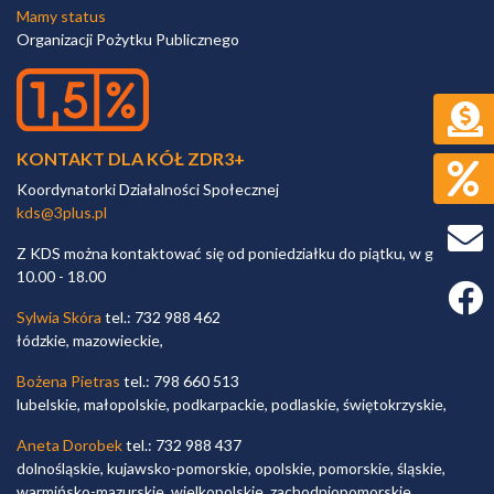
Mamy status
Organizacji Pożytku Publicznego
KONTAKT DLA KÓŁ ZDR3+
Koordynatorki Działalności Społecznej
kds@3plus.pl
Z KDS można kontaktować się od poniedziałku do piątku, w godz.
10.00 - 18.00
Faceb
Sylwia Skóra
tel.: 732 988 462
łódzkie, mazowieckie,
Bożena Pietras
tel.: 798 660 513
lubelskie, małopolskie, podkarpackie, podlaskie, świętokrzyskie,
Aneta Dorobek
tel.: 732 988 437
dolnośląskie, kujawsko-pomorskie, opolskie, pomorskie, śląskie,
warmińsko-mazurskie, wielkopolskie, zachodniopomorskie,