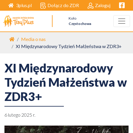
Facebo
Dołącz do ZDR
Zaloguj
3plus.pl
Koło
Częstochowa
Strona główna
Media o nas
XI Międzynarodowy Tydzień Małżeństwa w ZDR3+
XI Międzynarodowy
Tydzień Małżeństwa w
ZDR3+
6 lutego 2025 r.