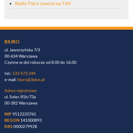
Radio Fiat o zawsze na TAK
BIURO
ul. Jaworzyńska 7/3
00-634 Warszawa
Czynne w dni robocze od 8.00 do 16.00
tel.:
533 473 244
e-mail:
biuro@3plus.pl
Adres rejestrowy
ul. Solec 81b/73a
00-382 Warszawa
NIP
9512220761
REGON
141000893
KRS
0000279928