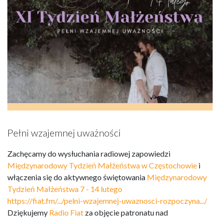
Pełni wzajemnej uważności
Zachęcamy do wysłuchania radiowej zapowiedzi
Międzynarodowy Tydzień Małżeństwa w Częstochowie
i
włączenia się do aktywnego świętowania
Międzynarodowy
Tydzień Małżeństwa 7 - 14 lutego
https://fiat.fm/.../pelni-wzajemnej-uwaznosci-rozpoczyna.../
Dziękujemy
Radio Fiat
za objęcie patronatu nad