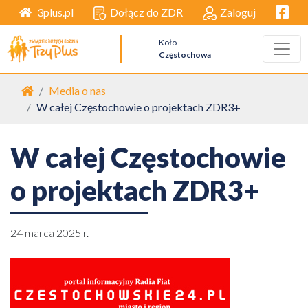
Facebo
Dołącz do ZDR
Zaloguj
3plus.pl
Koło
Częstochowa
Strona główna
Media o nas
W całej Częstochowie o projektach ZDR3+
W całej Częstochowie
o projektach ZDR3+
24 marca 2025 r.