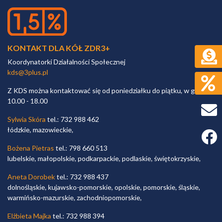
KONTAKT DLA KÓŁ ZDR3+
Koordynatorki Działalności Społecznej
kds@3plus.pl
Z KDS można kontaktować się od poniedziałku do piątku, w godz.
10.00 - 18.00
Sylwia Skóra
tel.: 732 988 462
łódzkie, mazowieckie,
Faceb
Bożena Pietras
tel.: 798 660 513
lubelskie, małopolskie, podkarpackie, podlaskie, świętokrzyskie,
Aneta Dorobek
tel.: 732 988 437
dolnośląskie, kujawsko-pomorskie, opolskie, pomorskie, śląskie,
warmińsko-mazurskie, zachodniopomorskie,
Elżbieta Majka
tel.: 732 988 394