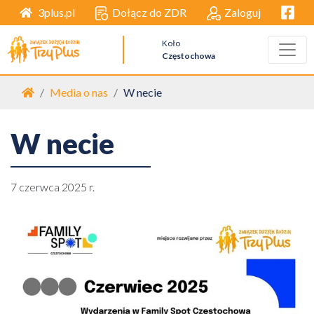
Facebo
Dołącz do ZDR
Zaloguj
3plus.pl
Koło
Częstochowa
Strona główna
Media o nas
W necie
W necie
7 czerwca 2025 r.