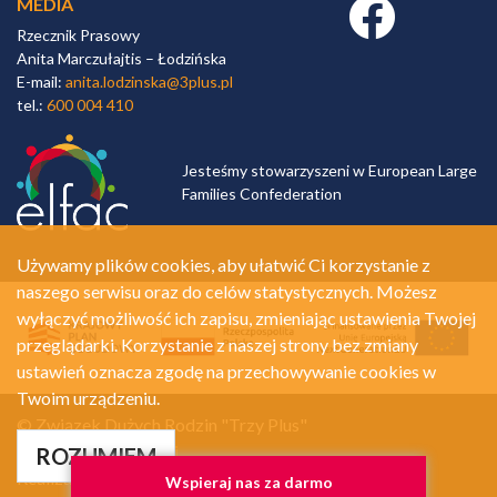
MEDIA
Facebook link
Rzecznik Prasowy
Anita Marczułajtis – Łodzińska
E-mail:
anita.lodzinska@3plus.pl
tel.:
600 004 410
Jesteśmy stowarzyszeni w European Large
Families Confederation
Używamy plików cookies, aby ułatwić Ci korzystanie z
naszego serwisu oraz do celów statystycznych. Możesz
wyłączyć możliwość ich zapisu, zmieniając ustawienia Twojej
przeglądarki. Korzystanie z naszej strony bez zmiany
ustawień oznacza zgodę na przechowywanie cookies w
Twoim urządzeniu.
© Związek Dużych Rodzin "Trzy Plus"
Polityka prywatności
ROZUMIEM
Realizacja:
A.Net.pl
Wspieraj nas za darmo