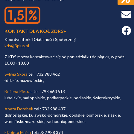
Faceb
KONTAKT DLA KÓŁ ZDR3+
Koordynatorki Działalności Społecznej
kds@3plus.pl
Z KDS można kontaktować się od poniedziałku do piątku, w godz.
10.00 - 18.00
Sylwia Skóra
tel.: 732 988 462
łódzkie, mazowieckie,
Bożena Pietras
tel.: 798 660 513
lubelskie, małopolskie, podkarpackie, podlaskie, świętokrzyskie,
Aneta Dorobek
tel.: 732 988 437
dolnośląskie, kujawsko-pomorskie, opolskie, pomorskie, śląskie,
warmińsko-mazurskie, zachodniopomorskie,
Elżbieta Majka
tel.: 732 988 394