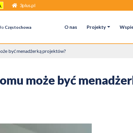
3plus.pl
A
O nas
Projekty
Wspier
ło
Częstochowa
oże być menadżerką projektów?
domu może być menadżer