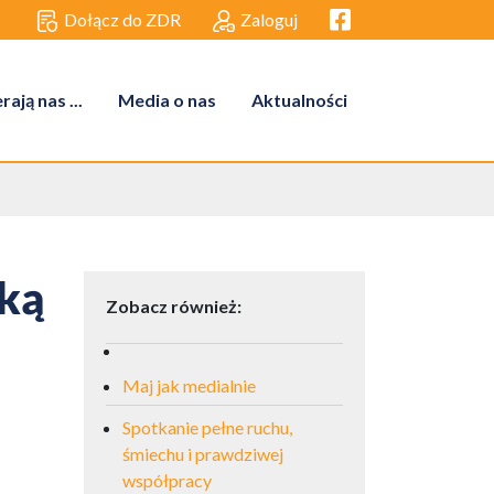
Facebook link
Dołącz do ZDR
Zaloguj
ają nas ...
Media o nas
Aktualności
ką
Zobacz również:
Maj jak medialnie
Spotkanie pełne ruchu,
śmiechu i prawdziwej
współpracy