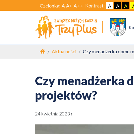
Czcionka:
A
A+
A++
Kontrast:
A
A
A
Ko
Strona główna
Aktualności
Czy menadżerka domu m
Czy menadżerka 
projektów?
24 kwietnia 2023 r.