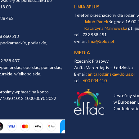
ać się od poniedziałku do
 18.00
LINIA 3PLUS
Telefon przeznaczony dla rodzin 
988 462
Jakub Panek
śr. godz. 16.00-
Katarzyna Malinowska
pt. go
tel.: 732 988 451
98 660 513
e-mail:
linia@3plus.pl
 podkarpackie, podlaskie,
MEDIA
32 988 437
Rzecznik Prasowy
-pomorskie, opolskie, pomorskie,
Anita Marczułajtis – Łodzińska
urskie, wielkopolskie,
E-mail:
anita.lodzinska@3plus.pl
tel.:
600 004 410
rosimy wpłacać na konto
Jesteśmy st
 97 1050 1012 1000 0090 3022
w European L
Confederati