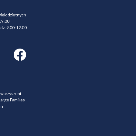
wielodzietnych
19.00
dz. 9.00-12.00
Facebook link
owarzyszeni
arge Families
on