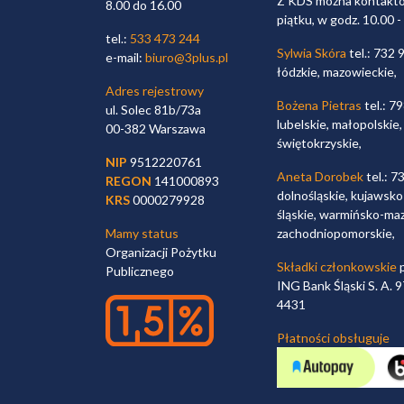
Z KDS można kontaktow
8.00 do 16.00
piątku, w godz. 10.00 -
tel.:
533 473 244
Sylwia Skóra
tel.: 732 
e-mail:
biuro@3plus.pl
łódzkie, mazowieckie,
Adres rejestrowy
Bożena Pietras
tel.: 7
ul. Solec 81b/73a
lubelskie, małopolskie,
00-382 Warszawa
świętokrzyskie,
NIP
9512220761
Aneta Dorobek
tel.: 7
REGON
141000893
dolnośląskie, kujawsko
KRS
0000279928
śląskie, warmińsko-maz
Mamy status
zachodniopomorskie,
Organizacji Pożytku
Składki członkowskie
p
Publicznego
ING Bank Śląski S. A.
4431
Płatności obsługuje