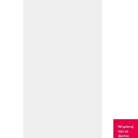
Wspieraj
nas za
darmo