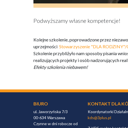
Podwyższamy własne kompetencje!
Kolejne szkolenie, poprowadzone przez niezawod
uprzejmości
Stowarzyszenie "DLA RODZINY"/C
Szkolenie przybliżyło nam sposoby pisania wni
realizujących projekty i osób nadzorujących rea
Efekty szkolenia niebawem!
BIURO
KONTAKT DLA KÓ
ul. Jaworzyńska 7/3
Koordynatorki Działal
00-634 Warszawa
kds@3plus.pl
Czynne w dni robocze od