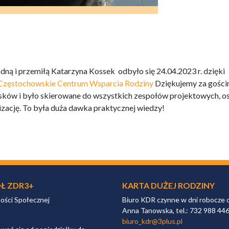
ną i przemiłą Katarzyna Kossek odbyło się 24.04.2023 r. dzięki
zęstochowskie Centrum Wsparcia Rodziny
Dziękujemy za gościn
osków i było skierowane do wszystkich zespołów projektowych, o
lizację. To była duża dawka praktycznej wiedzy!
Ł ZDR3+
KARTA DUŻEJ RODZINY
ności Społecznej
Biuro KDR czynne w dni robocze 
Anna Tanowska, tel.: 732 988 44
biuro_kdr@3plus.pl