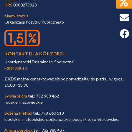
KRS
0000279928
Mamy status
Organizacji Pożytku Publicznego
Faceb
KONTAKT DLA KÓŁ ZDR3+
Koordynatorki Działalności Społecznej
kds@3plus.pl
Z KDS można kontaktować się od poniedziałku do piątku, w godz.
10.00 - 18.00
Sylwia Skóra
tel.: 732 988 462
łódzkie, mazowieckie,
Bożena Pietras
tel.: 798 660 513
lubelskie, małopolskie, podkarpackie, podlaskie, świętokrzyskie,
Aneta Dorobek
tel.: 732 988 437