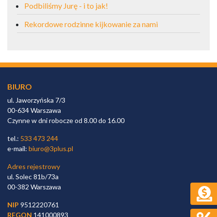
Podbiliśmy Jurę - i to jak!
Rekordowe rodzinne kijkowanie za nami
BIURO
ul. Jaworzyńska 7/3
00-634 Warszawa
Czynne w dni robocze od 8.00 do 16.00
tel.:
533 473 244
e-mail:
biuro@3plus.pl
Adres rejestrowy
ul. Solec 81b/73a
00-382 Warszawa
NIP
9512220761
REGON
141000893