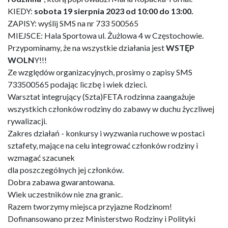
KIEDY:
sobota 19 sierpnia 2023 od 10:00 do 13:00.
ZAPISY: wyślij SMS na nr 733 500565
MIEJSCE: Hala Sportowa ul. Żużlowa 4 w Częstochowie.
Przypominamy, że na wszystkie działania jest
WSTĘP
WOLN
Y!!!
Ze względów organizacyjnych, prosimy o zapisy SMS
733500565 podając liczbę i wiek dzieci.
Warsztat integrujący (Szta)FETA rodzinna zaangażuje
wszystkich członków rodziny do zabawy w duchu życzliwej
rywalizacji.
Zakres działań - konkursy i wyzwania ruchowe w postaci
sztafety, mające na celu integrować członków rodziny i
wzmagać szacunek
dla poszczególnych jej członków.
Dobra zabawa gwarantowana.
Wiek uczestników nie zna granic.
Razem tworzymy miejsca przyjazne Rodzinom!
Dofinansowano przez Ministerstwo Rodziny i Polityki