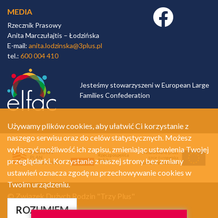
MEDIA
Facebook link
Rzecznik Prasowy
Anita Marczułajtis – Łodzińska
E-mail:
anita.lodzinska@3plus.pl
tel.:
600 004 410
Jesteśmy stowarzyszeni w European Large
Families Confederation
Używamy plików cookies, aby ułatwić Ci korzystanie z
naszego serwisu oraz do celów statystycznych. Możesz
wyłączyć możliwość ich zapisu, zmieniając ustawienia Twojej
przeglądarki. Korzystanie z naszej strony bez zmiany
ustawień oznacza zgodę na przechowywanie cookies w
Twoim urządzeniu.
© Związek Dużych Rodzin "Trzy Plus"
Polityka prywatności
ROZUMIEM