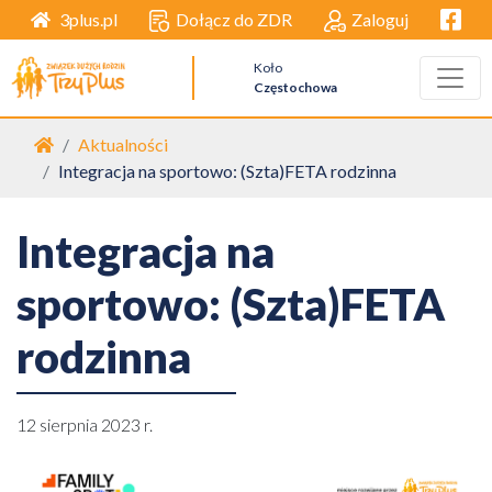
Facebo
Dołącz do ZDR
Zaloguj
3plus.pl
Koło
Częstochowa
Strona główna
Aktualności
Integracja na sportowo: (Szta)FETA rodzinna
Integracja na
sportowo: (Szta)FETA
rodzinna
12 sierpnia 2023 r.