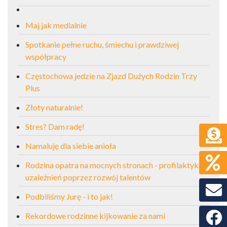
Maj jak medialnie
Spotkanie pełne ruchu, śmiechu i prawdziwej
współpracy
Częstochowa jedzie na Zjazd Dużych Rodzin Trzy
Plus
Złoty naturalnie!
Stres? Dam radę!
Namaluję dla siebie anioła
Rodzina opatra na mocnych stronach - profilaktyka
uzależnień poprzez rozwój talentów
Podbiliśmy Jurę - i to jak!
Faceb
Rekordowe rodzinne kijkowanie za nami