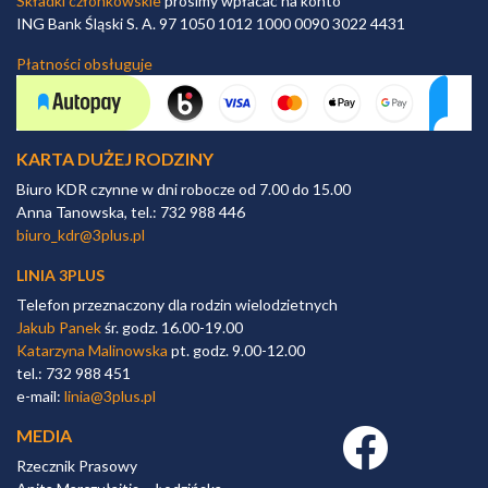
Składki członkowskie
prosimy wpłacać na konto
ING Bank Śląski S. A. 97 1050 1012 1000 0090 3022 4431
Płatności obsługuje
KARTA DUŻEJ RODZINY
Biuro KDR czynne w dni robocze od 7.00 do 15.00
Anna Tanowska, tel.: 732 988 446
biuro_kdr@3plus.pl
LINIA 3PLUS
Telefon przeznaczony dla rodzin wielodzietnych
Jakub Panek
śr. godz. 16.00-19.00
Katarzyna Malinowska
pt. godz. 9.00-12.00
tel.: 732 988 451
e-mail:
linia@3plus.pl
MEDIA
Facebook link
Rzecznik Prasowy