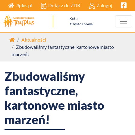
Facebo
Dołącz do ZDR
Zaloguj
3plus.pl
Koło
Częstochowa
Strona główna
Aktualności
Zbudowaliśmy fantastyczne, kartonowe miasto
marzeń!
Zbudowaliśmy
fantastyczne,
kartonowe miasto
marzeń!