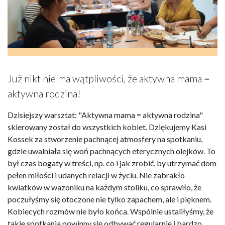
Już nikt nie ma wątpliwości, że aktywna mama =
aktywna rodzina!
Dzisiejszy warsztat: "Aktywna mama = aktywna rodzina"
skierowany został do wszystkich kobiet. Dziękujemy Kasi
Kossek za stworzenie pachnącej atmosfery na spotkaniu,
gdzie uwalniała się woń pachnących eterycznych olejków. To
był czas bogaty w treści, np. co i jak zrobić, by utrzymać dom
pełen miłości i udanych relacji w życiu. Nie zabrakło
kwiatków w wazoniku na każdym stoliku, co sprawiło, że
poczułyśmy się otoczone nie tylko zapachem, ale i pięknem.
Kobiecych rozmów nie było końca. Wspólnie ustaliłyśmy, że
takie spotkania powinny się odbywać regularnie i bardzo