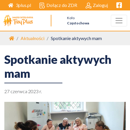
Facebo
Dołącz do ZDR
Zaloguj
3plus.pl
Koło
Częstochowa
Strona główna
Aktualności
Spotkanie aktywych mam
Spotkanie aktywych
mam
27 czerwca 2023 r.