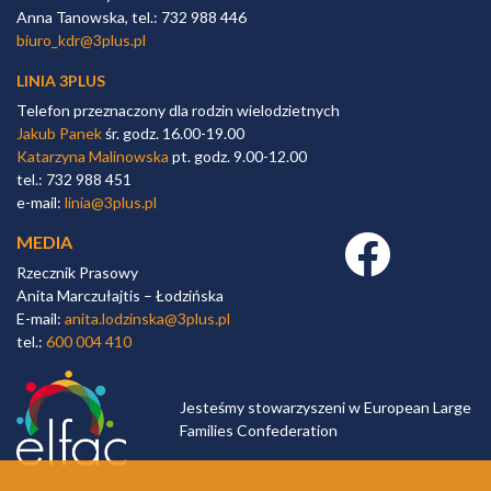
Anna Tanowska, tel.: 732 988 446
biuro_kdr@3plus.pl
LINIA 3PLUS
Telefon przeznaczony dla rodzin wielodzietnych
Jakub Panek
śr. godz. 16.00-19.00
Katarzyna Malinowska
pt. godz. 9.00-12.00
tel.: 732 988 451
e-mail:
linia@3plus.pl
MEDIA
Facebook link
Rzecznik Prasowy
Anita Marczułajtis – Łodzińska
E-mail:
anita.lodzinska@3plus.pl
tel.:
600 004 410
Jesteśmy stowarzyszeni w European Large
Families Confederation