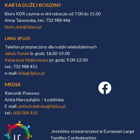
KARTA DUŻEJ RODZINY
Biuro KDR czynne w dni robocze od 7.00 do 15.00
Anna Tanowska, tel.: 732 988 446
biuro_kdr@3plus.pl
LINIA 3PLUS
Telefon przeznaczony dla rodzin wielodzietnych
Jakub Panek
śr. godz. 16.00-19.00
Katarzyna Malinowska
pt. godz. 9.00-12.00
tel.: 732 988 451
e-mail:
linia@3plus.pl
MEDIA
Facebook link
Rzecznik Prasowy
Anita Marczułajtis – Łodzińska
E-mail:
anita.lodzinska@3plus.pl
tel.:
600 004 410
Jesteśmy stowarzyszeni w European Large
Families Confederation