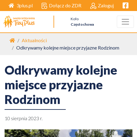
Facebo
Dołącz do ZDR
Zaloguj
3plus.pl
Koło
Częstochowa
Strona główna
Aktualności
Odkrywamy kolejne miejsce przyjazne Rodzinom
Odkrywamy kolejne
miejsce przyjazne
Rodzinom
10 sierpnia 2023 r.