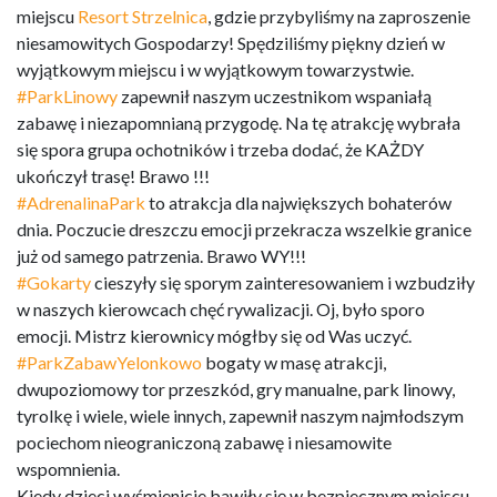
miejscu
Resort Strzelnica
, gdzie przybyliśmy na zaproszenie
niesamowitych Gospodarzy! Spędziliśmy piękny dzień w
wyjątkowym miejscu i w wyjątkowym towarzystwie.
#ParkLinowy
zapewnił naszym uczestnikom wspaniałą
zabawę i niezapomnianą przygodę. Na tę atrakcję wybrała
się spora grupa ochotników i trzeba dodać, że KAŻDY
ukończył trasę! Brawo !!!
#AdrenalinaPark
to atrakcja dla największych bohaterów
dnia. Poczucie dreszczu emocji przekracza wszelkie granice
już od samego patrzenia. Brawo WY!!!
#Gokarty
cieszyły się sporym zainteresowaniem i wzbudziły
w naszych kierowcach chęć rywalizacji. Oj, było sporo
emocji. Mistrz kierownicy mógłby się od Was uczyć.
#ParkZabawYelonkowo
bogaty w masę atrakcji,
dwupoziomowy tor przeszkód, gry manualne, park linowy,
tyrolkę i wiele, wiele innych, zapewnił naszym najmłodszym
pociechom nieograniczoną zabawę i niesamowite
wspomnienia.
Kiedy dzieci wyśmienicie bawiły się w bezpiecznym miejscu,