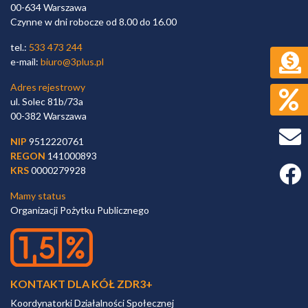
00-634 Warszawa
Czynne w dni robocze od 8.00 do 16.00
tel.:
533 473 244
e-mail:
biuro@3plus.pl
Adres rejestrowy
ul. Solec 81b/73a
00-382 Warszawa
NIP
9512220761
REGON
141000893
Faceb
KRS
0000279928
Mamy status
Organizacji Pożytku Publicznego
KONTAKT DLA KÓŁ ZDR3+
Koordynatorki Działalności Społecznej