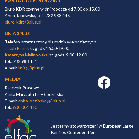
KARTA DUŻEJ RODZINY
Biuro KDR czynne w dni robocze od 7.00 do 15.00
Anna Tanowska, tel.: 732 988 446
biuro_kdr@3plus.pl
LINIA 3PLUS
Telefon przeznaczony dla rodzin wielodzietnych
Jakub Panek
śr. godz. 16.00-19.00
Katarzyna Malinowska
pt. godz. 9.00-12.00
tel.: 732 988 451
e-mail:
linia@3plus.pl
MEDIA
Facebook link
Rzecznik Prasowy
Anita Marczułajtis – Łodzińska
E-mail:
anita.lodzinska@3plus.pl
tel.:
600 004 410
Jesteśmy stowarzyszeni w European Large
Families Confederation