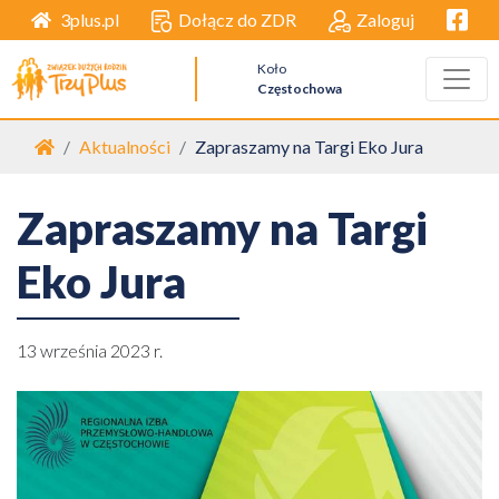
Facebo
Dołącz do ZDR
Zaloguj
3plus.pl
Koło
Częstochowa
Strona główna
Aktualności
Zapraszamy na Targi Eko Jura
Zapraszamy na Targi
Eko Jura
13 września 2023 r.