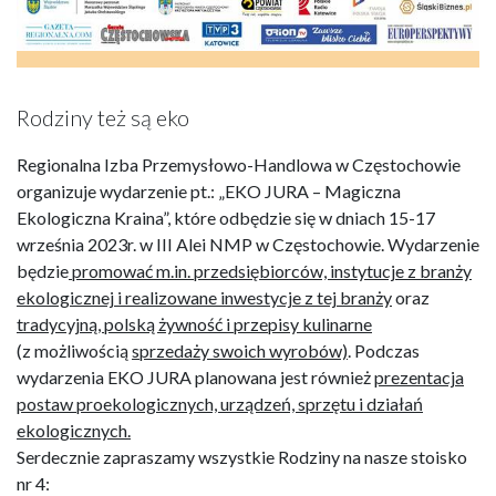
Rodziny też są eko
Regionalna Izba Przemysłowo-Handlowa w Częstochowie
organizuje wydarzenie pt.: „EKO JURA – Magiczna
Ekologiczna Kraina”, które odbędzie się w dniach 15-17
września 2023r. w III Alei NMP w Częstochowie. Wydarzenie
będzie
promować m.in. przedsiębiorców, instytucje z branży
ekologicznej i realizowane inwestycje z tej branży
oraz
tradycyjną, polską żywność i przepisy kulinarne
(z możliwością
sprzedaży swoich wyrobów)
. Podczas
wydarzenia EKO JURA planowana jest również
prezentacja
postaw proekologicznych, urządzeń, sprzętu i działań
ekologicznych.
Serdecznie zapraszamy wszystkie Rodziny na nasze stoisko
nr 4: