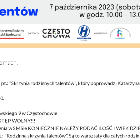
domach.
 pt.: "Skrzynia rodzinnych talentów", który poprowadzi Katarzyna
0.
owskiego 9 w Częstochowie
t WSTĘP WOLNY!!!
oszenia w SMSie KONIECZNIE NALEŻY PODAĆ ILOŚĆ I WIEK DZIE
: "Rodzinna skrzynia talentów". Są to warsztaty dla całych rodzin