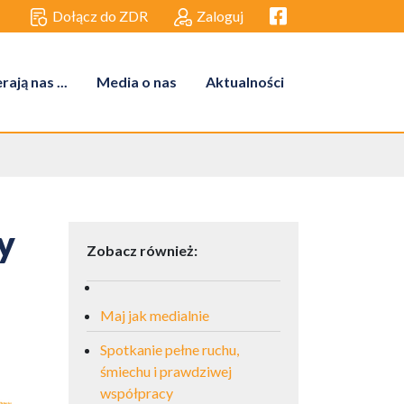
Facebook link
Dołącz do ZDR
Zaloguj
ają nas ...
Media o nas
Aktualności
y
Zobacz również:
Maj jak medialnie
Spotkanie pełne ruchu,
śmiechu i prawdziwej
współpracy