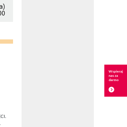
Wspieraj
nas za
darmo
CI.
,