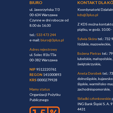
BIURO
KONTAKT DLA KÓ
ul. Jaworzyńska 7/3
Koordynatorki Działal
00-634 Warszawa
kds@3plus.pl
Czynne w dni robocze od
Z KDS można kontaktow
8.00 do 16.00
piątku, w godz. 10.00 -
tel.:
533 473 244
Sylwia Skóra
tel.: 732 
e-mail:
biuro@3plus.pl
łódzkie, mazowieckie,
Adres rejestrowy
Bożena Pietras
tel.: 7
ul. Solec 81b/73a
lubelskie, małopolskie,
00-382 Warszawa
świętokrzyskie,
NIP
9512220761
Aneta Dorobek
tel.: 7
REGON
141000893
dolnośląskie, kujawsko
KRS
0000279928
śląskie, warmińsko-maz
Mamy status
zachodniopomorskie,
Organizacji Pożytku
Składki członkowskie
p
Publicznego
ING Bank Śląski S. A.
4431