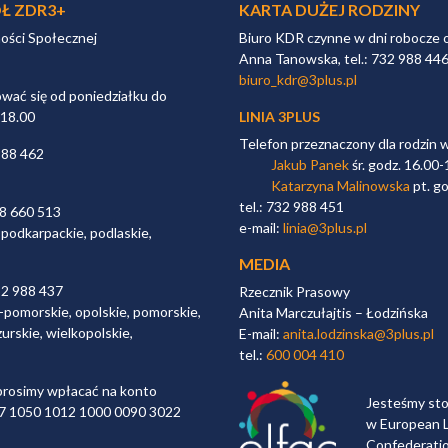
Ł ZDR3+
KARTA DUŻEJ RODZINY
ności Społecznej
Biuro KDR czynne w dni robocze 
Anna Tanowska, tel.: 732 988 44
biuro_kdr@3plus.pl
ać się od poniedziałku do
 18.00
LINIA 3PLUS
Telefon przeznaczony dla rodzin 
988 462
Jakub Panek
śr. godz. 16.00-
Katarzyna Malinowska
pt. go
tel.: 732 988 451
98 660 513
e-mail:
linia@3plus.pl
 podkarpackie, podlaskie,
MEDIA
32 988 437
Rzecznik Prasowy
-pomorskie, opolskie, pomorskie,
Anita Marczułajtis – Łodzińska
urskie, wielkopolskie,
E-mail:
anita.lodzinska@3plus.pl
tel.:
600 004 410
rosimy wpłacać na konto
Jesteśmy st
 97 1050 1012 1000 0090 3022
w European L
Confederati