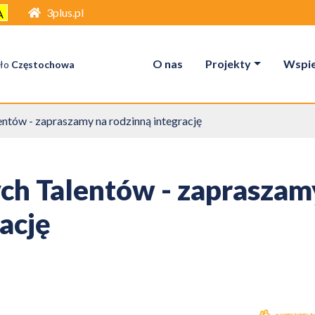
3plus.pl
A
O nas
Projekty
Wspier
ło
Częstochowa
entów - zapraszamy na rodzinną integrację
ch Talentów - zapraszam
ację