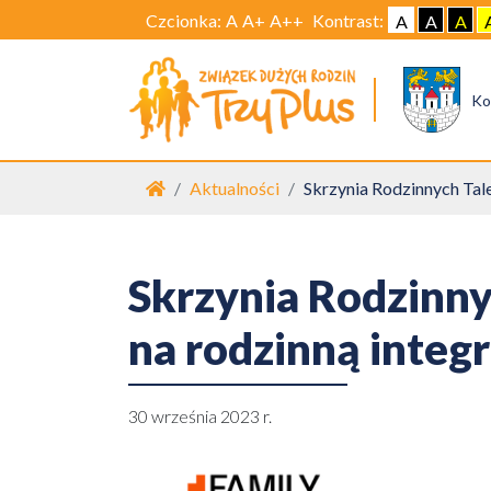
Czcionka:
A
A+
A++
Kontrast:
A
A
A
Ko
Strona główna
Aktualności
Skrzynia Rodzinnych Tal
Skrzynia Rodzinny
na rodzinną integr
30 września 2023 r.