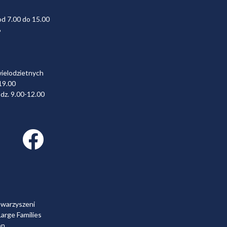
od 7.00 do 15.00
6
wielodzietnych
19.00
dz. 9.00-12.00
Facebook link
owarzyszeni
arge Families
on