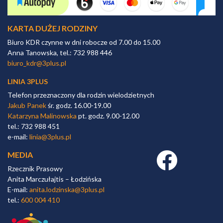
KARTA DUŻEJ RODZINY
Biuro KDR czynne w dni robocze od 7.00 do 15.00
Anna Tanowska, tel.: 732 988 446
biuro_kdr@3plus.pl
LINIA 3PLUS
Telefon przeznaczony dla rodzin wielodzietnych
Jakub Panek
śr. godz. 16.00-19.00
Katarzyna Malinowska
pt. godz. 9.00-12.00
tel.: 732 988 451
e-mail:
linia@3plus.pl
MEDIA
Facebook link
Rzecznik Prasowy
Anita Marczułajtis – Łodzińska
E-mail:
anita.lodzinska@3plus.pl
tel.:
600 004 410