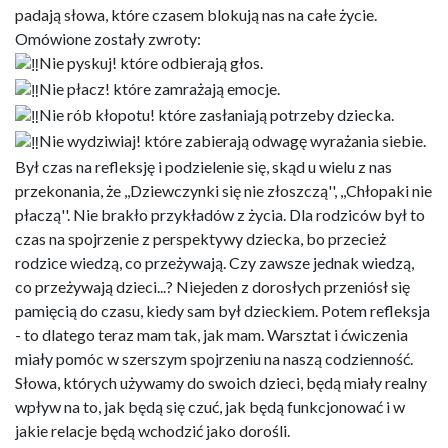
padają słowa, które czasem blokują nas na całe życie.
Omówione zostały zwroty:
Nie pyskuj! które odbierają głos.
Nie płacz! które zamrażają emocje.
Nie rób kłopotu! które zasłaniają potrzeby dziecka.
Nie wydziwiaj! które zabierają odwagę wyrażania siebie.
Był czas na refleksję i podzielenie się, skąd u wielu z nas
przekonania, że ,,Dziewczynki się nie złoszczą'', ,,Chłopaki nie
płaczą''. Nie brakło przykładów z życia. Dla rodziców był to
czas na spojrzenie z perspektywy dziecka, bo przecież
rodzice wiedzą, co przeżywają. Czy zawsze jednak wiedzą,
co przeżywają dzieci...? Niejeden z dorosłych przeniósł się
pamięcią do czasu, kiedy sam był dzieckiem. Potem refleksja
- to dlatego teraz mam tak, jak mam. Warsztat i ćwiczenia
miały pomóc w szerszym spojrzeniu na naszą codzienność.
Słowa, których używamy do swoich dzieci, będą miały realny
wpływ na to, jak będą się czuć, jak będą funkcjonować i w
jakie relacje będą wchodzić jako dorośli.