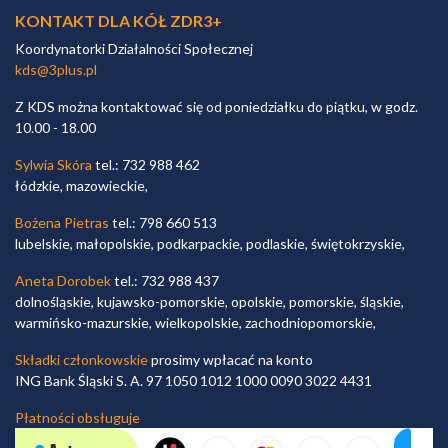
KONTAKT DLA KÓŁ ZDR3+
Koordynatorki Działalności Społecznej
kds@3plus.pl
Z KDS można kontaktować się od poniedziałku do piątku, w godz.
10.00 - 18.00
Sylwia Skóra
tel.: 732 988 462
łódzkie, mazowieckie,
Bożena Pietras
tel.: 798 660 513
lubelskie, małopolskie, podkarpackie, podlaskie, świętokrzyskie,
Aneta Dorobek
tel.: 732 988 437
dolnośląskie, kujawsko-pomorskie, opolskie, pomorskie, śląskie,
warmińsko-mazurskie, wielkopolskie, zachodniopomorskie,
Składki członkowskie
prosimy wpłacać na konto
ING Bank Śląski S. A. 97 1050 1012 1000 0090 3022 4431
Płatności obsługuje