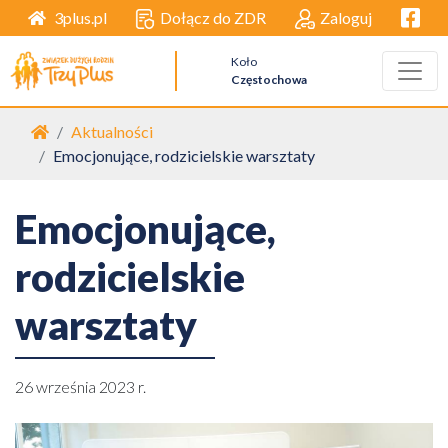
Facebo
Dołącz do ZDR
Zaloguj
3plus.pl
Koło
Częstochowa
Strona główna
Aktualności
Emocjonujące, rodzicielskie warsztaty
Emocjonujące,
rodzicielskie
warsztaty
26 września 2023 r.