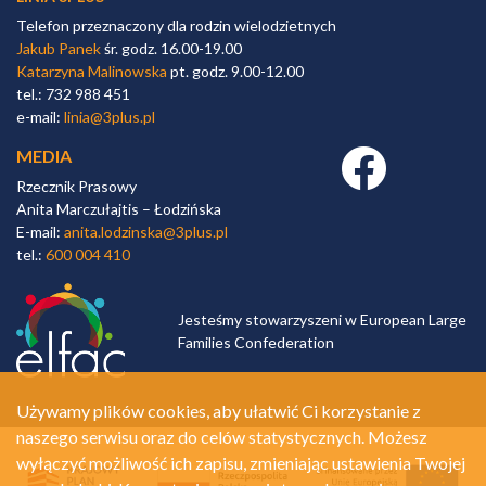
Telefon przeznaczony dla rodzin wielodzietnych
Jakub Panek
śr. godz. 16.00-19.00
Katarzyna Malinowska
pt. godz. 9.00-12.00
tel.: 732 988 451
e-mail:
linia@3plus.pl
MEDIA
Facebook link
Rzecznik Prasowy
Anita Marczułajtis – Łodzińska
E-mail:
anita.lodzinska@3plus.pl
tel.:
600 004 410
Jesteśmy stowarzyszeni w European Large
Families Confederation
Używamy plików cookies, aby ułatwić Ci korzystanie z
naszego serwisu oraz do celów statystycznych. Możesz
wyłączyć możliwość ich zapisu, zmieniając ustawienia Twojej