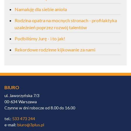
Namaluję dla siebie anioła
Rodzina opatra na mocnych stronach - profilaktyka
uzależnień poprzez rozwój talentów
Podbiliśmy Jurę - i to jak!
Rekordowe rodzinne kijkowanie za nami
BIURO
ul. Jaworzyńska 7/3
00-634 Warszawa
Czynne w dni robocze od 8.00 do 16.00
tel.:
533 473 244
e-mail:
biuro@3plus.pl