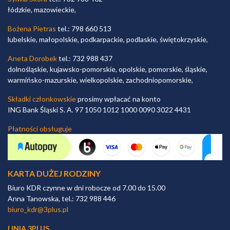
łódzkie, mazowieckie,
Bożena Pietras
tel.: 798 660 513
lubelskie, małopolskie, podkarpackie, podlaskie, świętokrzyskie,
Aneta Dorobek
tel.: 732 988 437
dolnośląskie, kujawsko-pomorskie, opolskie, pomorskie, śląskie,
warmińsko-mazurskie, wielkopolskie, zachodniopomorskie,
Składki członkowskie
prosimy wpłacać na konto
ING Bank Śląski S. A. 97 1050 1012 1000 0090 3022 4431
Płatności obsługuje
KARTA DUŻEJ RODZINY
Biuro KDR czynne w dni robocze od 7.00 do 15.00
Anna Tanowska, tel.: 732 988 446
biuro_kdr@3plus.pl
LINIA 3PLUS