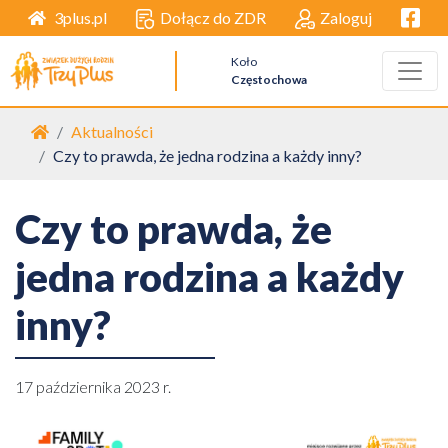
Facebo
Dołącz do ZDR
Zaloguj
3plus.pl
Koło
Częstochowa
Strona główna
Aktualności
Czy to prawda, że jedna rodzina a każdy inny?
Czy to prawda, że
jedna rodzina a każdy
inny?
17 października 2023 r.