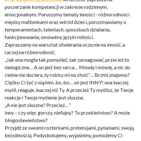
poszerzanie kompetencji w zakresie rodzinnym,
emocjonalnym. Poruszymy tematy inności - różnorodności
między małżonkami oraz wśród dzieci, porozmawiamy o
temperamentach, talentach, sposobach działania,
funkcjonowania, omówimy języki miłości.
Zapraszamy na warsztat otwierania oczu nie na inność, a
raczej na różnorodność.
„Jak ona mogła tak pomyśleć, tak zareagować, przecież to
nielogiczne… A on jest bez serca… Mówię i mówię, a nic do
ciebie nie dociera, ty robisz mi na złość”… Brzmi znajomo?
Ciężko Ci żyć z nią/nim, bo, bo… on jest INNY! ona inaczej
myśli, reaguje, inaczej niż Ty. A przecież Ty myślisz, że Twoje
reakcje i Twoje myślenie jest słuszne.
„A nie jest słuszne? Przecież…”
Inny – czy więc gorszy, niefajny? To przekleństwo? A może
błogosławieństwo?
Przyjdź ze swoimi rozterkami, pretensjami, pytaniami, swoją
bezsilnością. Podyskutujemy, wyjaśnimy, pomożemy Ci