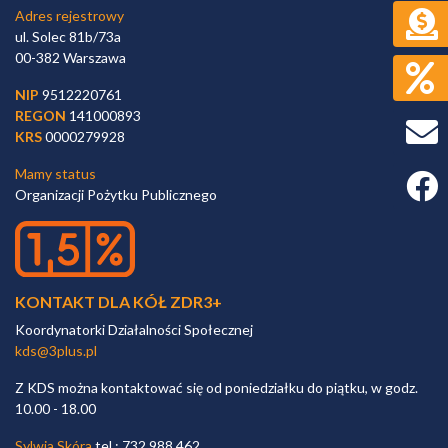
Adres rejestrowy
ul. Solec 81b/73a
00-382 Warszawa
NIP
9512220761
REGON
141000893
KRS
0000279928
Mamy status
Faceb
Organizacji Pożytku Publicznego
KONTAKT DLA KÓŁ ZDR3+
Koordynatorki Działalności Społecznej
kds@3plus.pl
Z KDS można kontaktować się od poniedziałku do piątku, w godz.
10.00 - 18.00
Sylwia Skóra
tel.: 732 988 462