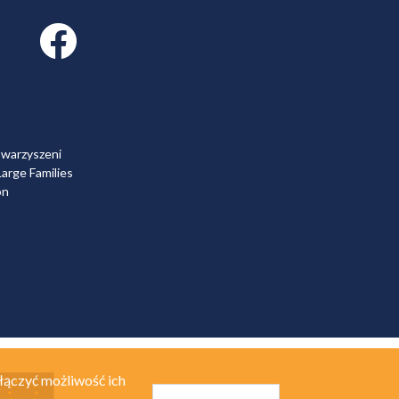
Facebook link
owarzyszeni
arge Families
on
łączyć możliwość ich