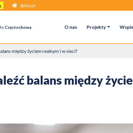
3plus.pl
A
O nas
Projekty
Wspier
ło
Częstochowa
balans między życiem realnym i w sieci?
naleźć balans między życi