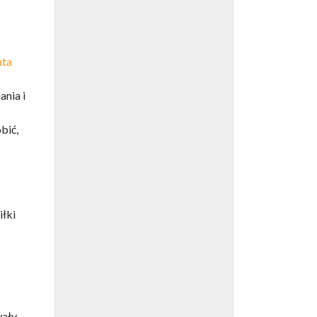
ata
ania i
bić,
iłki
wały