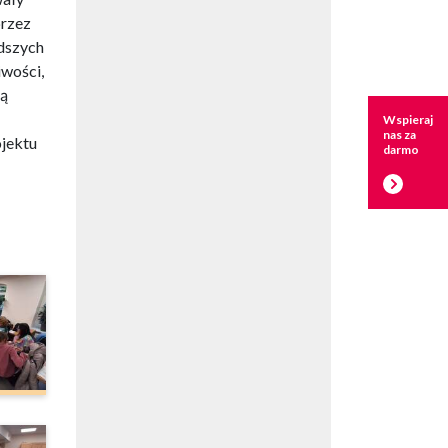
przez
dszych
iwości,
cą
Wspieraj
nas za
ojektu
darmo