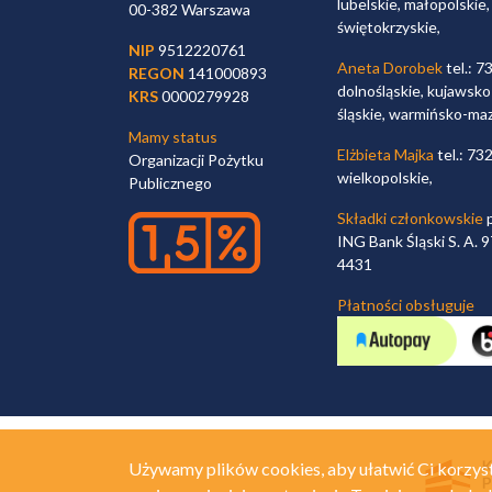
lubelskie, małopolskie,
00-382 Warszawa
świętokrzyskie,
NIP
9512220761
Aneta Dorobek
tel.: 7
REGON
141000893
dolnośląskie, kujawsko
KRS
0000279928
śląskie, warmińsko-ma
Mamy status
Elżbieta Majka
tel.: 73
Organizacji Pożytku
wielkopolskie,
Publicznego
Składki członkowskie
p
ING Bank Śląski S. A.
4431
Płatności obsługuje
Używamy plików cookies, aby ułatwić Ci korzyst