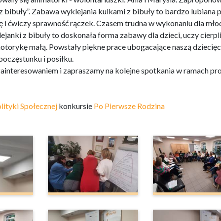
z bibuły”. Zabawa wyklejania kulkami z bibuły to bardzo lubiana 
 i ćwiczy sprawność rączek. Czasem trudna w wykonaniu dla mło
lejanki z bibuły to doskonała forma zabawy dla dzieci, uczy cierpl
 motorykę małą. Powstały piękne prace ubogacające naszą dziecię
 poczęstunku i posiłku.
 zainteresowaniem i zapraszamy na kolejne spotkania w ramach pr
lityki Społecznej
konkursie
Po Pierwsze Rodzina