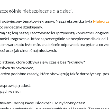
czególnie niebezpieczne dla dzieci.
ości poświęcony tematowi ekranów. Naszą ekspertką była
Małgorz
 co serdecznie dziękujemy.
ną częścią naszej rzeczywistości i przynoszą konkretne udogodni
ości i zagrożenia, które są szczególnie niebezpieczne dla dzieci i
m warsztatu było m.in. znalezienie odpowiedzi na pytania co zro
eci oraz jak chronić najmłodszych.
tolatkiem, które odbywa się w czasie bez "ekranów",
rosłych do "ekranów",
 bardzo podobne zasady, które obowiązują także dorosłych np. pos
e sprawiają radość,
cych w sieci,
tnikami, dobrą kawę i słodkości. To był dobry czas!
ały się animatorki - wolontariuszki: Ania i Marysia. Zapropono