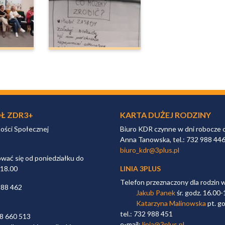
Ł ZDR3+
KARTA DUŻEJ RODZINY
ności Społecznej
Biuro KDR czynne w dni robocze 
Anna Tanowska, tel.: 732 988 44
biuro_kdr@3plus.pl
ać się od poniedziałku do
 18.00
LINIA 3PLUS
Telefon przeznaczony dla rodzin 
988 462
Jakub Panek
śr. godz. 16.00-
Katarzyna Malinowska
pt. go
tel.: 732 988 451
98 660 513
e-mail:
linia@3plus.pl