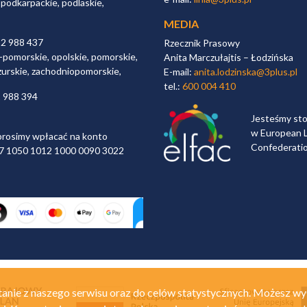
 podkarpackie, podlaskie,
MEDIA
32 988 437
Rzecznik Prasowy
-pomorskie, opolskie, pomorskie,
Anita Marczułajtis – Łodzińska
zurskie, zachodniopomorskie,
E-mail:
anita.lodzinska@3plus.pl
tel.:
600 004 410
2 988 394
Jesteśmy st
w European L
rosimy wpłacać na konto
Confederati
 97 1050 1012 1000 0090 3022
anie z naszego serwisu oraz do celów statystycznych. Możesz wy