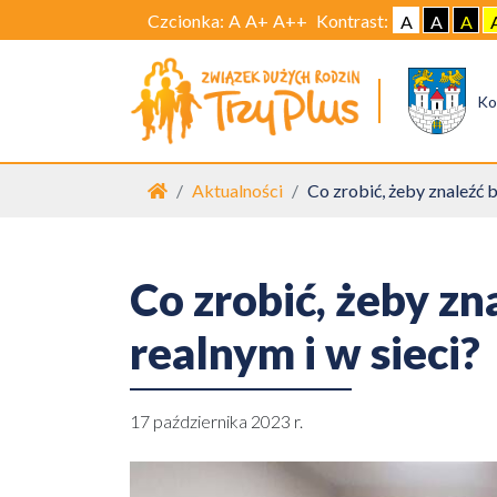
Czcionka:
A
A+
A++
Kontrast:
A
A
A
Ko
Strona główna
Aktualności
Co zrobić, żeby znaleźć 
Co zrobić, żeby z
realnym i w sieci?
17 października 2023 r.