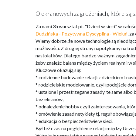
O ekranowych zagrożeniach, które są sz
Za nami 3h warsztat pt. "Dzieci w sieci" w cał
Dudzińska - Pozytywna Dyscyplina - Wieluń
, za
Wiemy dobrze, że nowe technologie są nieodłącz
możliwości. Z drugiej strony napotykamy na trudn
nastolatków. Dlatego bardzo ważnym zagadnienie
żeby znaleźć balans między życiem realnym i w si
Kluczowe okazują się:
* codzienne budowanie relacji z dzieckiem i nas
* rodzicielskie modelowanie, czyli podejście do
* ustalone i przestrzegane zasady, te same albo
bez ekranów,
* odnalezienie hobby czyli zainteresowania, któr
* omówienie zasad netykiety tj. reguł obowiązują
* edukacja o bezpieczeństwie w sieci.
Był też czas na pogłębienie relacji między Uczes
W trakcie warsztatów naszymi dziećmi zaopiekow