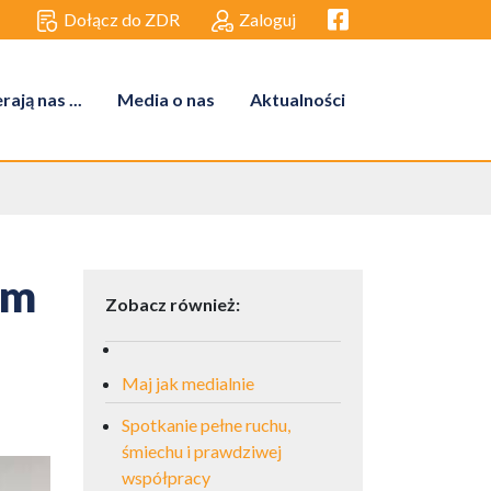
Facebook link
Dołącz do ZDR
Zaloguj
ają nas ...
Media o nas
Aktualności
em
Zobacz również:
Maj jak medialnie
Spotkanie pełne ruchu,
śmiechu i prawdziwej
współpracy