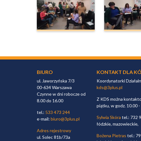
BIURO
KONTAKT DLA KÓ
ul. Jaworzyńska 7/3
Koordynatorki Działal
00-634 Warszawa
kds@3plus.pl
Czynne w dni robocze od
Z KDS można kontaktow
8.00 do 16.00
piątku, w godz. 10.00 -
tel.:
533 473 244
Sylwia Skóra
tel.: 732 
e-mail:
biuro@3plus.pl
łódzkie, mazowieckie,
Adres rejestrowy
Bożena Pietras
tel.: 7
ul. Solec 81b/73a