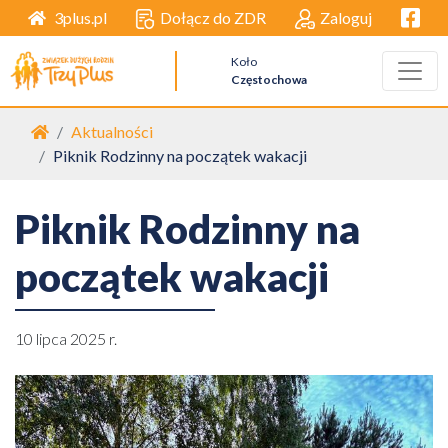
Facebo
Dołącz do ZDR
Zaloguj
3plus.pl
Koło
Częstochowa
Strona główna
Aktualności
Piknik Rodzinny na początek wakacji
Piknik Rodzinny na
początek wakacji
10 lipca 2025 r.