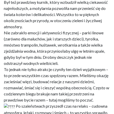
Był też prawdziwy kurnik, który wzbudził wielką ciekawość
najmłodszych, a motylarnia pozwoliła nam przenieść się do
świata kolorów i delikatności. Wszystko to w pięknych
okolicznościach przyrody, w otoczeniu zieleni i życzliwej
atmosfery.
Nie zabrakło emocji i aktywności fizycznej – parki linowe
(zarówno dla maluchów, jak i starszych dzieci), tyrolka,
mnóstwo trampolin, huśtawek, wrotkarnia a także wielka
zjeżdżalnia wodna, która przyniosłaby ulgę w letnim upale,
gdyby był w tym dniu. Drobny deszczyk jednak nie
odstraszył wodnych wielbicieli.
To jednak nie tylko atrakcje czyniły ten dzień wyjątkowym –
to przede wszystkim czas spędzony razem. Mieliśmy okazję
zacieśniać więzi, budować relacje z naszymi dziećmi,
rozmawiać, śmiać się i cieszyć wspólną obecnością. Często w
codziennym biegu brakuje nam takiej przestrzeni na
prawdziwe bycie razem – tutaj mogliśmy to poczuć.
Po szaleństwach przyszedł czas na relaks – cudowna
atmosfera, leżaki, rozmowy i śmiech – to wszystko sprawiło,