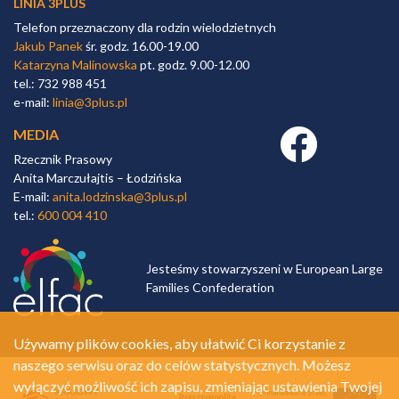
LINIA 3PLUS
Telefon przeznaczony dla rodzin wielodzietnych
Jakub Panek
śr. godz. 16.00-19.00
Katarzyna Malinowska
pt. godz. 9.00-12.00
tel.: 732 988 451
e-mail:
linia@3plus.pl
MEDIA
Facebook link
Rzecznik Prasowy
Anita Marczułajtis – Łodzińska
E-mail:
anita.lodzinska@3plus.pl
tel.:
600 004 410
Jesteśmy stowarzyszeni w European Large
Families Confederation
Używamy plików cookies, aby ułatwić Ci korzystanie z
naszego serwisu oraz do celów statystycznych. Możesz
wyłączyć możliwość ich zapisu, zmieniając ustawienia Twojej