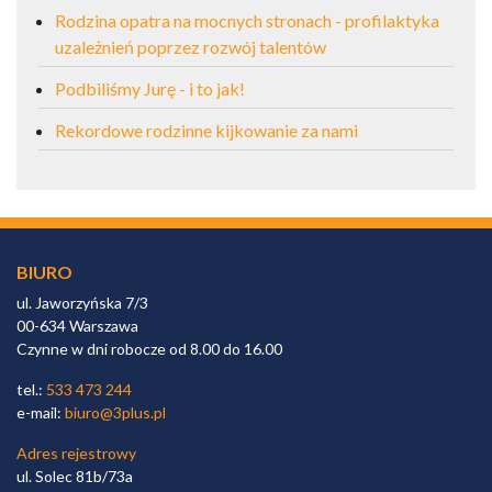
Rodzina opatra na mocnych stronach - profilaktyka
uzależnień poprzez rozwój talentów
Podbiliśmy Jurę - i to jak!
Rekordowe rodzinne kijkowanie za nami
BIURO
ul. Jaworzyńska 7/3
00-634 Warszawa
Czynne w dni robocze od 8.00 do 16.00
tel.:
533 473 244
e-mail:
biuro@3plus.pl
Adres rejestrowy
ul. Solec 81b/73a