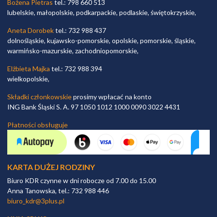
Bożena Pietras
tel.: 798 660 513
lubelskie, małopolskie, podkarpackie, podlaskie, świętokrzyskie,
Aneta Dorobek
tel.: 732 988 437
dolnośląskie, kujawsko-pomorskie, opolskie, pomorskie, śląskie,
warmińsko-mazurskie, zachodniopomorskie,
Elżbieta Majka
tel.: 732 988 394
wielkopolskie,
Składki członkowskie
prosimy wpłacać na konto
ING Bank Śląski S. A. 97 1050 1012 1000 0090 3022 4431
Płatności obsługuje
KARTA DUŻEJ RODZINY
Biuro KDR czynne w dni robocze od 7.00 do 15.00
Anna Tanowska, tel.: 732 988 446
biuro_kdr@3plus.pl