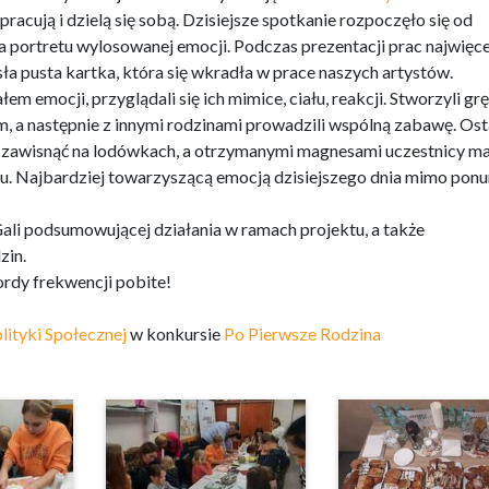
racują i dzielą się sobą. Dzisiejsze spotkanie rozpoczęło się od
a portretu wylosowanej emocji. Podczas prezentacji prac najwięce
osła pusta kartka, która się wkradła w prace naszych artystów.
 emocji, przyglądali się ich mimice, ciału, reakcji. Stworzyli grę
, a następnie z innymi rodzinami prowadzili wspólną zabawę. Os
ą zawisnąć na lodówkach, a otrzymanymi magnesami uczestnicy ma
. Najbardziej towarzyszącą emocją dzisiejszego dnia mimo ponu
ali podsumowującej działania w ramach projektu, a także
zin.
ordy frekwencji pobite!
lityki Społecznej
w konkursie
Po Pierwsze Rodzina