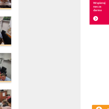
Wspieraj
nas za
darmo