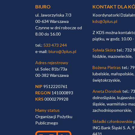
BIURO
KONTAKT DLA KÓ
ul. Jaworzyńska 7/3
Koordynatorki Działal
00-634 Warszawa
kds@3plus.pl
Czynne w dni robocze od
Z KDS można kontaktow
8.00 do 16.00
piątku, w godz. 10.00 -
tel.:
533 473 244
Sylwia Skóra
tel.: 732 
e-mail:
biuro@3plus.pl
łódzkie, mazowieckie,
Adres rejestrowy
Bożena Pietras
tel.: 7
ul. Solec 81b/73a
lubelskie, małopolskie,
00-382 Warszawa
świętokrzyskie,
NIP
9512220761
Aneta Dorobek
tel.: 7
REGON
141000893
dolnośląskie, kujawsko
KRS
0000279928
śląskie, warmińsko-maz
Mamy status
zachodniopomorskie,
Organizacji Pożytku
Składki członkowskie
p
Publicznego
ING Bank Śląski S. A.
4431