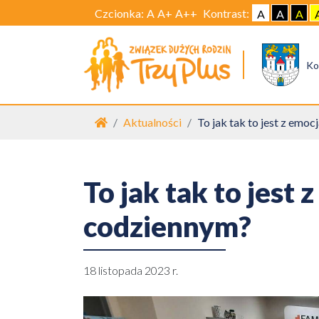
Czcionka:
A
A+
A++
Kontrast:
A
A
A
Ko
Strona główna
Aktualności
To jak tak to jest z emo
To jak tak to jest
codziennym?
18 listopada 2023 r.