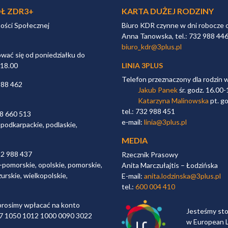
Ł ZDR3+
KARTA DUŻEJ RODZINY
ności Społecznej
Biuro KDR czynne w dni robocze 
Anna Tanowska, tel.: 732 988 44
biuro_kdr@3plus.pl
ać się od poniedziałku do
 18.00
LINIA 3PLUS
Telefon przeznaczony dla rodzin 
988 462
Jakub Panek
śr. godz. 16.00-
Katarzyna Malinowska
pt. go
tel.: 732 988 451
98 660 513
e-mail:
linia@3plus.pl
 podkarpackie, podlaskie,
MEDIA
32 988 437
Rzecznik Prasowy
-pomorskie, opolskie, pomorskie,
Anita Marczułajtis – Łodzińska
urskie, wielkopolskie,
E-mail:
anita.lodzinska@3plus.pl
tel.:
600 004 410
rosimy wpłacać na konto
Jesteśmy st
 97 1050 1012 1000 0090 3022
w European L