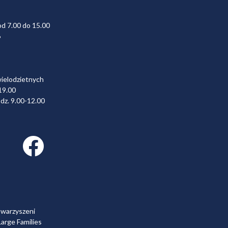
od 7.00 do 15.00
6
wielodzietnych
19.00
dz. 9.00-12.00
Facebook link
owarzyszeni
arge Families