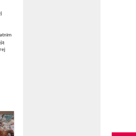
j
tatnim
ją
rej