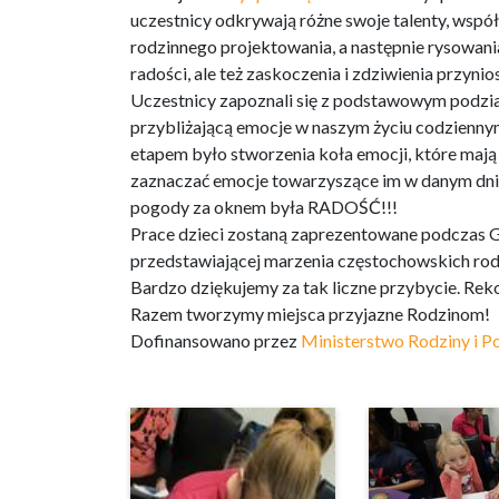
uczestnicy odkrywają różne swoje talenty, współp
rodzinnego projektowania, a następnie rysowani
radości, ale też zaskoczenia i zdziwienia przyni
Uczestnicy zapoznali się z podstawowym podziałem
przybliżającą emocje w naszym życiu codziennym
etapem było stworzenia koła emocji, które maj
zaznaczać emocje towarzyszące im w danym dniu
pogody za oknem była RADOŚĆ!!!
Prace dzieci zostaną zaprezentowane podczas G
przedstawiającej marzenia częstochowskich rod
Bardzo dziękujemy za tak liczne przybycie. Rek
Razem tworzymy miejsca przyjazne Rodzinom!
Dofinansowano przez
Ministerstwo Rodziny i Po