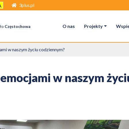
3plus.pl
A
O nas
Projekty
Wspier
ło
Częstochowa
cjami w naszym życiu codziennym?
 z emocjami w naszym życi