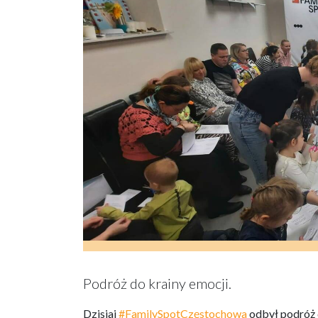
Podróż do krainy emocji.
Dzisiaj
#FamilySpotCzęstochowa
odbył podróż d