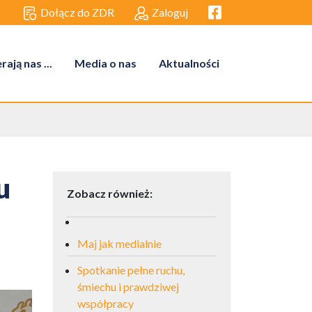
Facebook link
Dołącz do ZDR
Zaloguj
ają nas ...
Media o nas
Aktualności
u
Zobacz również:
Maj jak medialnie
Spotkanie pełne ruchu,
śmiechu i prawdziwej
współpracy