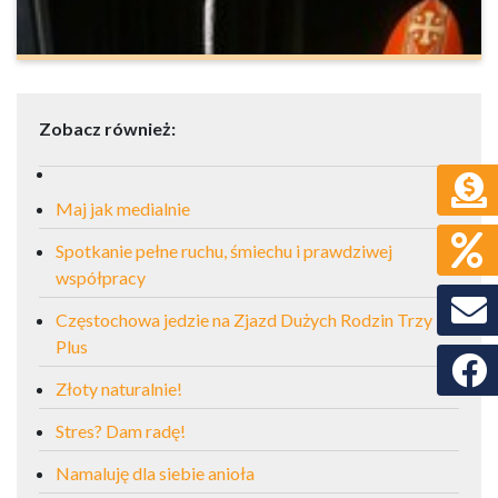
Zobacz również:
Maj jak medialnie
Spotkanie pełne ruchu, śmiechu i prawdziwej
współpracy
Częstochowa jedzie na Zjazd Dużych Rodzin Trzy
Plus
Faceb
Złoty naturalnie!
Stres? Dam radę!
Namaluję dla siebie anioła