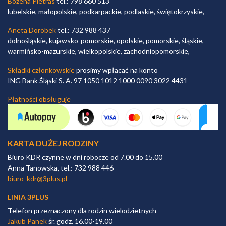
Bożena Pietras
tel.: 798 660 513
lubelskie, małopolskie, podkarpackie, podlaskie, świętokrzyskie,
Aneta Dorobek
tel.: 732 988 437
dolnośląskie, kujawsko-pomorskie, opolskie, pomorskie, śląskie,
warmińsko-mazurskie, wielkopolskie, zachodniopomorskie,
Składki członkowskie
prosimy wpłacać na konto
ING Bank Śląski S. A. 97 1050 1012 1000 0090 3022 4431
Płatności obsługuje
KARTA DUŻEJ RODZINY
Biuro KDR czynne w dni robocze od 7.00 do 15.00
Anna Tanowska, tel.: 732 988 446
biuro_kdr@3plus.pl
LINIA 3PLUS
Telefon przeznaczony dla rodzin wielodzietnych
Jakub Panek
śr. godz. 16.00-19.00