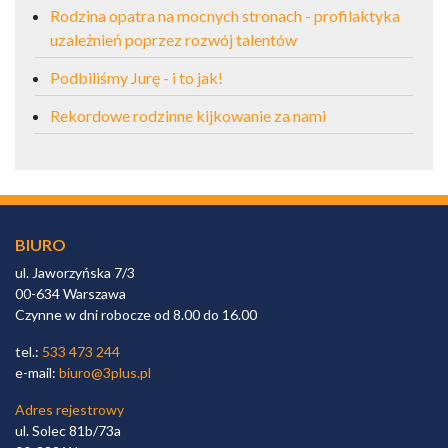
Rodzina opatra na mocnych stronach - profilaktyka
uzależnień poprzez rozwój talentów
Podbiliśmy Jurę - i to jak!
Rekordowe rodzinne kijkowanie za nami
BIURO
ul. Jaworzyńska 7/3
00-634 Warszawa
Czynne w dni robocze od 8.00 do 16.00
tel.:
533 473 244
e-mail:
biuro@3plus.pl
Adres rejestrowy
ul. Solec 81b/73a