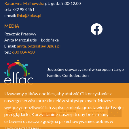
Katarzyna Malinowska
pt. godz. 9.00-12.00
tel.: 732 988 451
e-mail:
linia@3plus.pl
MEDIA
Facebook link
Rzecznik Prasowy
Anita Marczułajtis – Łodzińska
E-mail:
anita.lodzinska@3plus.pl
tel.:
600 004 410
Jesteśmy stowarzyszeni w European Large
Families Confederation
Używamy plików cookies, aby ułatwić Ci korzystanie z
naszego serwisu oraz do celów statystycznych. Możesz
wyłączyć możliwość ich zapisu, zmieniając ustawienia Twojej
przeglądarki. Korzystanie z naszej strony bez zmiany
ustawień oznacza zgodę na przechowywanie cookies w
Twoim urządzeniu.