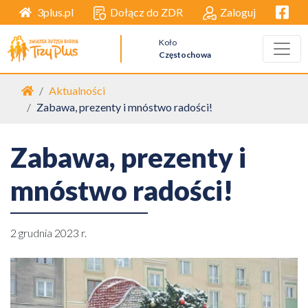
Facebo
Dołącz do ZDR
Zaloguj
3plus.pl
Koło
Częstochowa
Strona główna
Aktualności
Zabawa, prezenty i mnóstwo radości!
Zabawa, prezenty i
mnóstwo radości!
2 grudnia 2023 r.