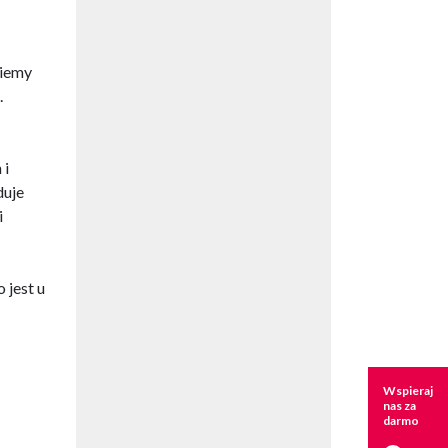
Wiemy
.
 i
duje
i
 jest u
Wspieraj
nas za
darmo