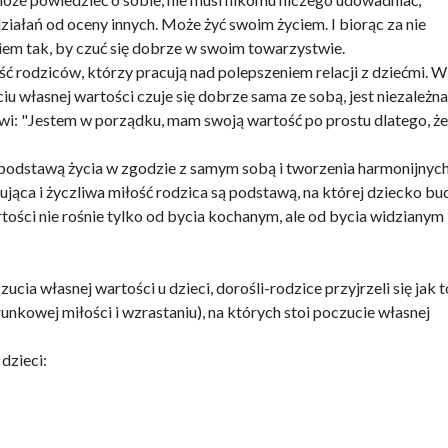
ziałań od oceny innych. Może żyć swoim życiem. I biorąc za nie
m tak, by czuć się dobrze w swoim towarzystwie.
ć rodziców, którzy pracują nad polepszeniem relacji z dziećmi. 
u własnej wartości czuje się dobrze sama ze sobą, jest niezależna
i: "Jestem w porządku, mam swoją wartość po prostu dlatego, że
 podstawą życia w zgodzie z samym sobą i tworzenia harmonijnych
ująca i życzliwa miłość rodzica są podstawą, na której dziecko bu
tości nie rośnie tylko od bycia kochanym, ale od bycia widzianym 
a własnej wartości u dzieci, dorośli-rodzice przyjrzeli się jak to
nkowej miłości i wzrastaniu), na których stoi poczucie własnej
dzieci: