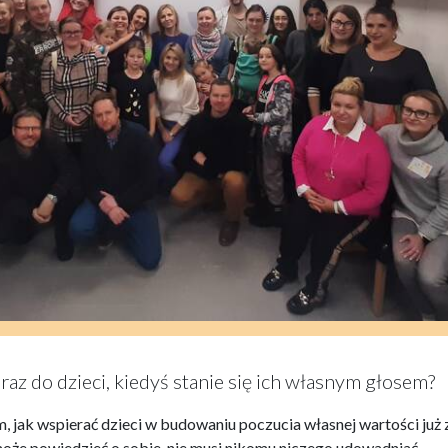
raz do dzieci, kiedyś stanie się ich własnym głosem?
ym, jak wspierać dzieci w budowaniu poczucia własnej wartości już 
 może powiedzieć o sobie, nie musi nikomu niczego udowadniać,