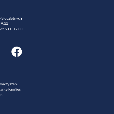
wielodzietnych
19.00
dz. 9.00-12.00
Facebook link
owarzyszeni
arge Families
on