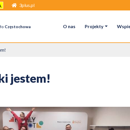
3plus.pl
A
O nas
Projekty
Wspier
ło
Częstochowa
em!
ki jestem!