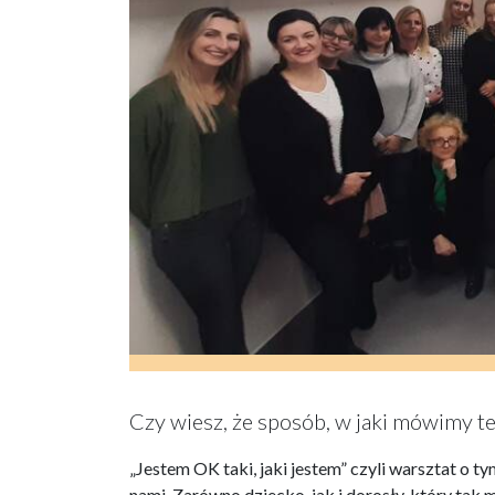
Czy wiesz, że sposób, w jaki mówimy te
„Jestem OK taki, jaki jestem” czyli warsztat o t
nami. Zarówno dziecko, jak i dorosły, który tak