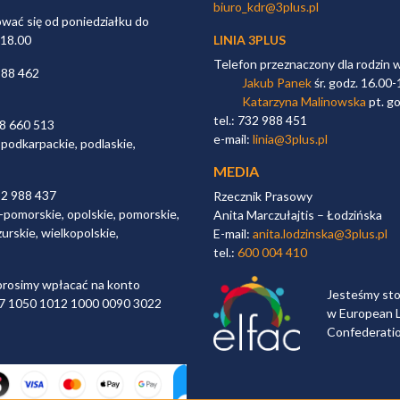
biuro_kdr@3plus.pl
ać się od poniedziałku do
 18.00
LINIA 3PLUS
Telefon przeznaczony dla rodzin 
988 462
Jakub Panek
śr. godz. 16.00-
Katarzyna Malinowska
pt. go
tel.: 732 988 451
98 660 513
e-mail:
linia@3plus.pl
 podkarpackie, podlaskie,
MEDIA
32 988 437
Rzecznik Prasowy
-pomorskie, opolskie, pomorskie,
Anita Marczułajtis – Łodzińska
urskie, wielkopolskie,
E-mail:
anita.lodzinska@3plus.pl
tel.:
600 004 410
rosimy wpłacać na konto
Jesteśmy st
 97 1050 1012 1000 0090 3022
w European L
Confederati