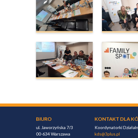
BIURO
KONTAKT DLA KÓ
ul. Jaworzyńska 7/3
Koordynatorki Działal
00-634 Warszawa
kds@3plus.pl