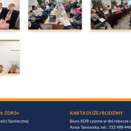
Ł ZDR3+
KARTA DUŻEJ RODZINY
ności Społecznej
Biuro KDR czynne w dni robocze 
Anna Tanowska, tel.: 732 988 44