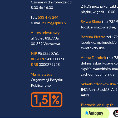
Czynne w dni robocze od
Z KDS można kontaktow
8.00 do 16.00
piątku, w godz. 10.00 -
tel.:
533 473 244
Sylwia Skóra
tel.: 732 
e-mail:
biuro@3plus.pl
łódzkie, mazowieckie,
Adres rejestrowy
Bożena Pietras
tel.: 7
ul. Solec 81b/73a
lubelskie, małopolskie,
00-382 Warszawa
świętokrzyskie,
NIP
9512220761
Aneta Dorobek
tel.: 7
REGON
141000893
dolnośląskie, kujawsko
KRS
0000279928
śląskie, warmińsko-maz
Mamy status
zachodniopomorskie,
Organizacji Pożytku
Składki członkowskie
p
Publicznego
ING Bank Śląski S. A.
4431
Płatności obsługuje