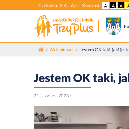
Czcionka:
A
A+
A++
Kontrast:
A
A
A
Ko
Strona główna
Aktualności
Jestem OK taki, jaki jest
Jestem OK taki, ja
21 listopada 2023 r.