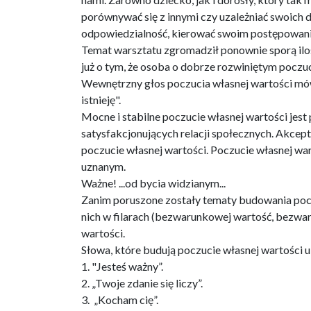
porównywać się z innymi czy uzależniać swoich d
odpowiedzialność, kierować swoim postępowanie
Temat warsztatu zgromadził ponownie sporą iloś
już o tym, że osoba o dobrze rozwiniętym poczuci
Wewnętrzny głos poczucia własnej wartości mów
istnieję".
Mocne i stabilne poczucie własnej wartości jest
satysfakcjonujących relacji społecznych. Akcept
poczucie własnej wartości. Poczucie własnej war
uznanym.
Ważne! ...od bycia widzianym...
Zanim poruszone zostały tematy budowania poczuci
nich w filarach (bezwarunkowej wartość, bezwaru
wartości.
Słowa, które budują poczucie własnej wartości u 
1. "Jesteś ważny”.
2. „Twoje zdanie się liczy”.
3. „Kocham cię”.