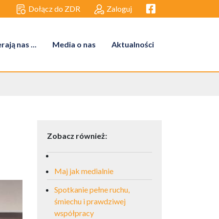
Facebook link
Dołącz do ZDR
Zaloguj
ają nas ...
Media o nas
Aktualności
Zobacz również:
Maj jak medialnie
Spotkanie pełne ruchu,
śmiechu i prawdziwej
współpracy