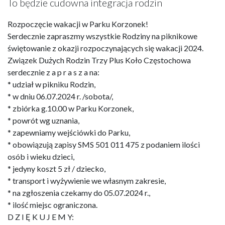
To będzie cudowna integracja rodzin
Rozpoczęcie wakacji w Parku Korzonek!
Serdecznie zapraszmy wszystkie Rodziny na piknikowe
świętowanie z okazji rozpoczynających się wakacji 2024.
Związek Dużych Rodzin Trzy Plus Koło Częstochowa
serdecznie z a p r a s z a na:
* udział w pikniku Rodzin,
* w dniu 06.07.2024 r. /sobota/,
* zbiórka g.10.00 w Parku Korzonek,
* powrót wg uznania,
* zapewniamy wejściówki do Parku,
* obowiązują zapisy SMS 501 011 475 z podaniem ilości
osób i wieku dzieci,
* jedyny koszt 5 zł / dziecko,
* transport i wyżywienie we własnym zakresie,
* na zgłoszenia czekamy do 05.07.2024 r.,
* ilość miejsc ograniczona.
D Z I Ę K U J E M Y: