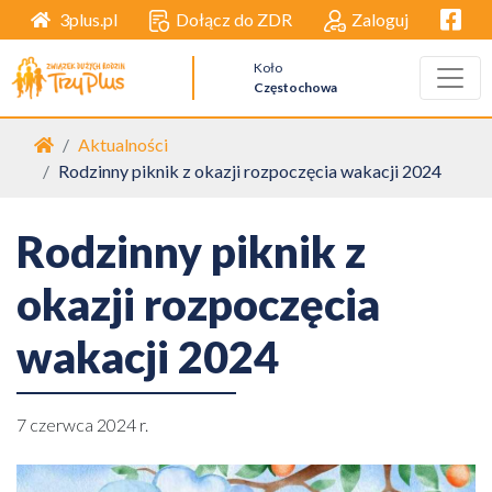
Facebo
Dołącz do ZDR
Zaloguj
3plus.pl
Koło
Częstochowa
Strona główna
Aktualności
Rodzinny piknik z okazji rozpoczęcia wakacji 2024
Rodzinny piknik z
okazji rozpoczęcia
wakacji 2024
7 czerwca 2024 r.