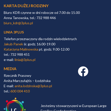
KARTA DUŻEJ RODZINY
Biuro KDR czynne w dni robocze od 7.00 do 15.00
Anna Tanowska, tel.: 732 988 446
biuro_kdr@3plus.pl
LINIA 3PLUS
Telefon przeznaczony dla rodzin wielodzietnych
Jakub Panek
śr. godz. 16.00-19.00
Katarzyna Malinowska
pt. godz. 9.00-12.00
tel.: 732 988 451
e-mail:
linia@3plus.pl
MEDIA
Facebook link
Rzecznik Prasowy
Anita Marczułajtis – Łodzińska
E-mail:
anita.lodzinska@3plus.pl
tel.:
600 004 410
Jesteśmy stowarzyszeni w European Large
Families Confederation