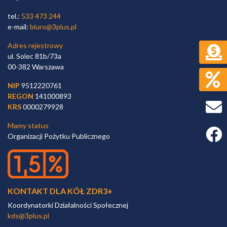
tel.:
533 473 244
e-mail:
biuro@3plus.pl
Adres rejestrowy
ul. Solec 81b/73a
00-382 Warszawa
NIP
9512220761
REGON
141000893
KRS
0000279928
Mamy status
Faceb
Organizacji Pożytku Publicznego
KONTAKT DLA KÓŁ ZDR3+
Koordynatorki Działalności Społecznej
kds@3plus.pl