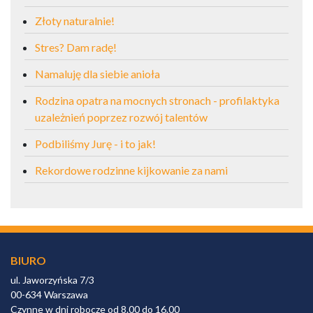
Złoty naturalnie!
Stres? Dam radę!
Namaluję dla siebie anioła
Rodzina opatra na mocnych stronach - profilaktyka
uzależnień poprzez rozwój talentów
Podbiliśmy Jurę - i to jak!
Rekordowe rodzinne kijkowanie za nami
BIURO
ul. Jaworzyńska 7/3
00-634 Warszawa
Czynne w dni robocze od 8.00 do 16.00