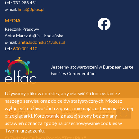
tel.: 732 988 451
e-mail:
linia@3plus.pl
MEDIA
Facebook link
Rzecznik Prasowy
Anita Marczułajtis – Łodzińska
E-mail:
anita.lodzinska@3plus.pl
tel.:
600 004 410
Jesteśmy stowarzyszeni w European Large
Families Confederation
Używamy plików cookies, aby ułatwić Ci korzystanie z
naszego serwisu oraz do celów statystycznych. Możesz
wyłączyć możliwość ich zapisu, zmieniając ustawienia Twojej
przeglądarki. Korzystanie z naszej strony bez zmiany
ustawień oznacza zgodę na przechowywanie cookies w
Twoim urządzeniu.
© Związek Dużych Rodzin "Trzy Plus"