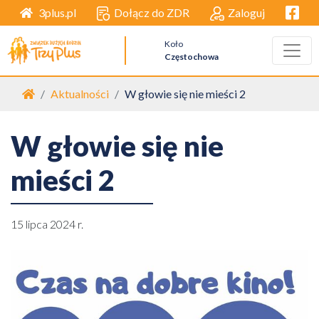
Facebo
Dołącz do ZDR
Zaloguj
3plus.pl
Koło
Częstochowa
Strona główna
Aktualności
W głowie się nie mieści 2
W głowie się nie
mieści 2
15 lipca 2024 r.