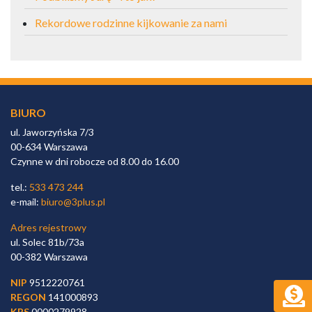
Rekordowe rodzinne kijkowanie za nami
BIURO
ul. Jaworzyńska 7/3
00-634 Warszawa
Czynne w dni robocze od 8.00 do 16.00
tel.:
533 473 244
e-mail:
biuro@3plus.pl
Adres rejestrowy
ul. Solec 81b/73a
00-382 Warszawa
NIP
9512220761
REGON
141000893
KRS
0000279928