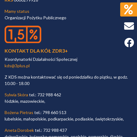
Mamy status
Organizacji Pożytku Publicznego
Faceb
KONTAKT DLA KÓŁ ZDR3+
Koordynatorki Działalności Społecznej
kds@3plus.pl
Z KDS można kontaktować się od poniedziałku do piątku, w godz.
10.00 - 18.00
Sylwia Skóra
tel.: 732 988 462
łódzkie, mazowieckie,
Bożena Pietras
tel.: 798 660 513
lubelskie, małopolskie, podkarpackie, podlaskie, świętokrzyskie,
Aneta Dorobek
tel.: 732 988 437
dolnośląskie, kujawsko-pomorskie, opolskie, pomorskie, śląskie,