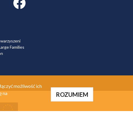
owarzyszeni
arge Families
on
łączyć możliwość ich
ę na
ROZUMIEM