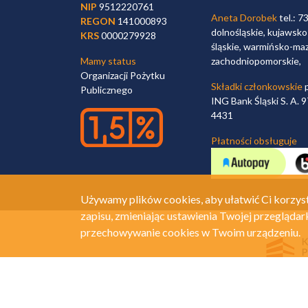
NIP
9512220761
Aneta Dorobek
tel.: 7
REGON
141000893
dolnośląskie, kujawsko
KRS
0000279928
śląskie, warmińsko-maz
Mamy status
zachodniopomorskie,
Organizacji Pożytku
Składki członkowskie
p
Publicznego
ING Bank Śląski S. A.
4431
Płatności obsługuje
Używamy plików cookies, aby ułatwić Ci korzyst
zapisu, zmieniając ustawienia Twojej przeglądar
przechowywanie cookies w Twoim urządzeniu.