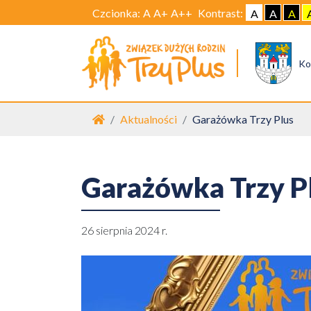
Czcionka:
A
A+
A++
Kontrast:
A
A
A
Ko
Strona główna
Aktualności
Garażówka Trzy Plus
Garażówka Trzy P
26 sierpnia 2024 r.