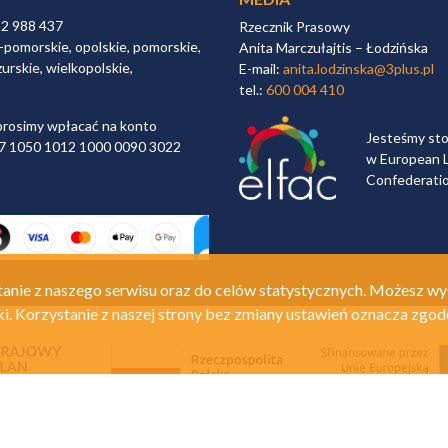
32 988 437
Rzecznik Prasowy
-pomorskie, opolskie, pomorskie,
Anita Marczułajtis – Łodzińska
urskie, wielkopolskie,
E-mail:
anita.lodzinska@3plus.pl
tel.:
600 004 410
rosimy wpłacać na konto
Jesteśmy st
 97 1050 1012 1000 0090 3022
w European L
Confederati
anie z naszego serwisu oraz do celów statystycznych. Możesz wy
ki. Korzystanie z naszej strony bez zmiany ustawień oznacza zgod