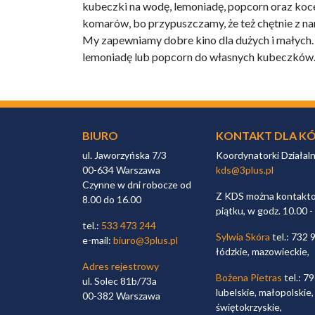
kubeczki na wodę, lemoniadę, popcorn oraz koce
komarów, bo przypuszczamy, że też chętnie z na
My zapewniamy dobre kino dla dużych i małych
lemoniadę lub popcorn do własnych kubeczków
BIURO
KONTAKT DLA KÓ
ul. Jaworzyńska 7/3
Koordynatorki Działal
00-634 Warszawa
kds@3plus.pl
Czynne w dni robocze od
Z KDS można kontaktow
8.00 do 16.00
piątku, w godz. 10.00 -
tel.:
533 473 244
Sylwia Skóra
tel.: 732 
e-mail:
biuro@3plus.pl
łódzkie, mazowieckie,
Adres rejestrowy
Bożena Pietras
tel.: 7
ul. Solec 81b/73a
lubelskie, małopolskie,
00-382 Warszawa
świętokrzyskie,