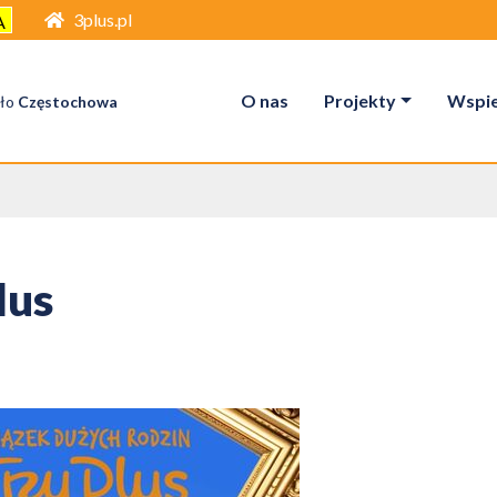
3plus.pl
A
O nas
Projekty
Wspier
ło
Częstochowa
lus