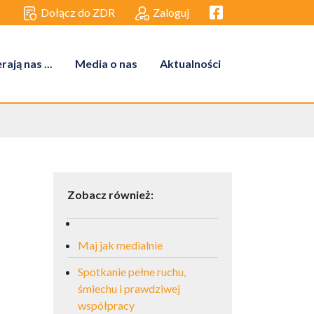
Facebook link
Dołącz do ZDR
Zaloguj
ają nas ...
Media o nas
Aktualności
Zobacz również:
Maj jak medialnie
Spotkanie pełne ruchu,
śmiechu i prawdziwej
współpracy