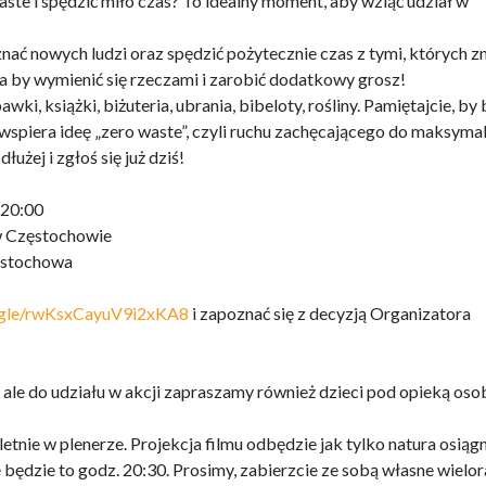
waste i spędzić miło czas? To idealny moment, aby wziąć udział w
ać nowych ludzi oraz spędzić pożytecznie czas z tymi, których 
a by wymienić się rzeczami i zarobić dodatkowy grosz!
i, książki, biżuteria, ubrania, bibeloty, rośliny. Pamiętajcie, by 
wspiera ideę „zero waste”, czyli ruchu zachęcającego do maksyma
żej i zgłoś się już dziś!
 20:00
w Częstochowie
zęstochowa
s.gle/rwKsxCayuV9i2xKA8
i zapoznać się z decyzją Organizatora
 ale do udziału w akcji zapraszamy również dzieci pod opieką oso
nie w plenerze. Projekcja filmu odbędzie jak tylko natura osiągn
 będzie to godz. 20:30. Prosimy, zabierzcie ze sobą własne wiel