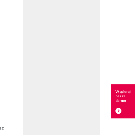
Wspieraj
nas za
darmo
sz