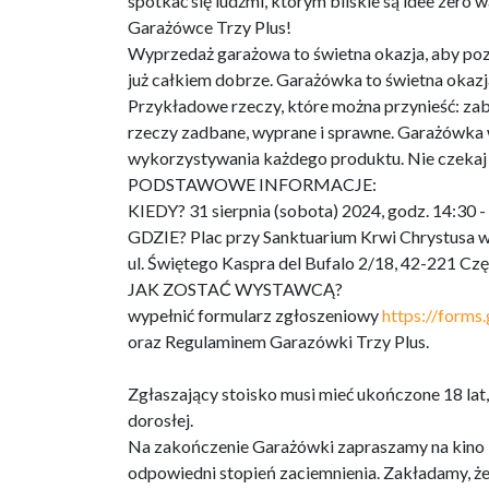
spotkać się ludźmi, którym bliskie są idee zero 
Garażówce Trzy Plus!
Wyprzedaż garażowa to świetna okazja, aby pozn
już całkiem dobrze. Garażówka to świetna okazj
Przykładowe rzeczy, które można przynieść: zabawk
rzeczy zadbane, wyprane i sprawne. Garażówka 
wykorzystywania każdego produktu. Nie czekaj dłu
PODSTAWOWE INFORMACJE:
KIEDY? 31 sierpnia (sobota) 2024, godz. 14:30 -
GDZIE? Plac przy Sanktuarium Krwi Chrystusa 
ul. Świętego Kaspra del Bufalo 2/18, 42-221 C
JAK ZOSTAĆ WYSTAWCĄ?
wypełnić formularz zgłoszeniowy
https://form
oraz Regulaminem Garazówki Trzy Plus.
Zgłaszający stoisko musi mieć ukończone 18 lat,
dorosłej.
Na zakończenie Garażówki zapraszamy na kino let
odpowiedni stopień zaciemnienia. Zakładamy, że