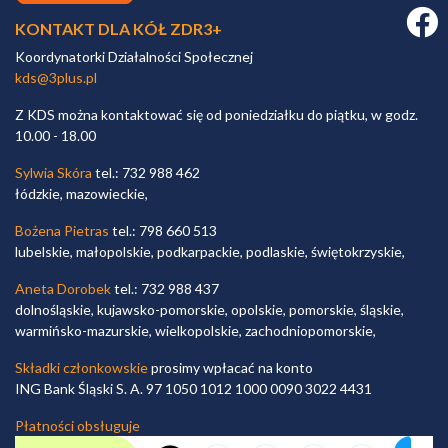
Faceb
KONTAKT DLA KÓŁ ZDR3+
Koordynatorki Działalności Społecznej
kds@3plus.pl
Z KDS można kontaktować się od poniedziałku do piątku, w godz.
10.00 - 18.00
Sylwia Skóra
tel.: 732 988 462
łódzkie, mazowieckie,
Bożena Pietras
tel.: 798 660 513
lubelskie, małopolskie, podkarpackie, podlaskie, świętokrzyskie,
Aneta Dorobek
tel.: 732 988 437
dolnośląskie, kujawsko-pomorskie, opolskie, pomorskie, śląskie,
warmińsko-mazurskie, wielkopolskie, zachodniopomorskie,
Składki członkowskie
prosimy wpłacać na konto
ING Bank Śląski S. A. 97 1050 1012 1000 0090 3022 4431
Płatności obsługuje