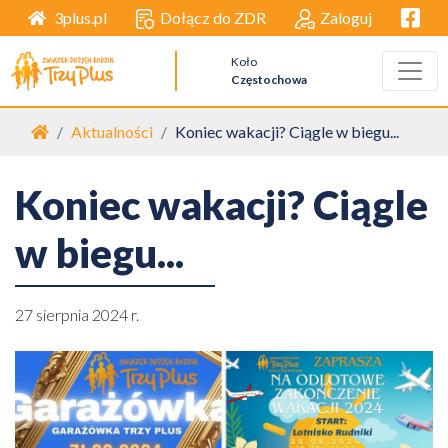
Facebo
Dołącz do ZDR
Zaloguj
3plus.pl
Koło
Częstochowa
Strona główna
Aktualności
Koniec wakacji? Ciągle w biegu...
Koniec wakacji? Ciągle
w biegu...
27 sierpnia 2024 r.