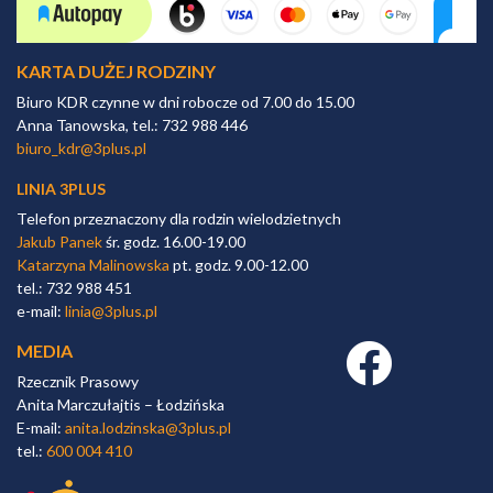
KARTA DUŻEJ RODZINY
Biuro KDR czynne w dni robocze od 7.00 do 15.00
Anna Tanowska, tel.: 732 988 446
biuro_kdr@3plus.pl
LINIA 3PLUS
Telefon przeznaczony dla rodzin wielodzietnych
Jakub Panek
śr. godz. 16.00-19.00
Katarzyna Malinowska
pt. godz. 9.00-12.00
tel.: 732 988 451
e-mail:
linia@3plus.pl
MEDIA
Facebook link
Rzecznik Prasowy
Anita Marczułajtis – Łodzińska
E-mail:
anita.lodzinska@3plus.pl
tel.:
600 004 410