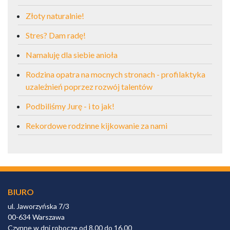
Złoty naturalnie!
Stres? Dam radę!
Namaluję dla siebie anioła
Rodzina opatra na mocnych stronach - profilaktyka
uzależnień poprzez rozwój talentów
Podbiliśmy Jurę - i to jak!
Rekordowe rodzinne kijkowanie za nami
BIURO
ul. Jaworzyńska 7/3
00-634 Warszawa
Czynne w dni robocze od 8.00 do 16.00