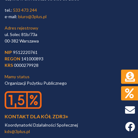
tel.:
533 473 244
e-mail:
biuro@3plus.pl
Adres rejestrowy
ul. Solec 81b/73a
00-382 Warszawa
NIP
9512220761
REGON
141000893
KRS
0000279928
Mamy status
Organizacji Pożytku Publicznego
KONTAKT DLA KÓŁ ZDR3+
Faceb
Koordynatorki Działalności Społecznej
kds@3plus.pl