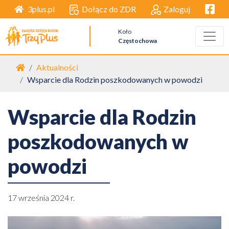
Facebo
Dołącz do ZDR
Zaloguj
3plus.pl
Koło
Częstochowa
Strona główna
Aktualności
Wsparcie dla Rodzin poszkodowanych w powodzi
Wsparcie dla Rodzin
poszkodowanych w
powodzi
17 września 2024 r.