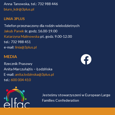
Anna Tanowska, tel.: 732 988 446
biuro_kdr@3plus.pl
LINIA 3PLUS
Telefon przeznaczony dla rodzin wielodzietnych
Jakub Panek
śr. godz. 16.00-19.00
Katarzyna Malinowska
pt. godz. 9.00-12.00
tel.: 732 988 451
e-mail:
linia@3plus.pl
MEDIA
Facebook link
Rzecznik Prasowy
Anita Marczułajtis – Łodzińska
E-mail:
anita.lodzinska@3plus.pl
tel.:
600 004 410
Jesteśmy stowarzyszeni w European Large
Families Confederation