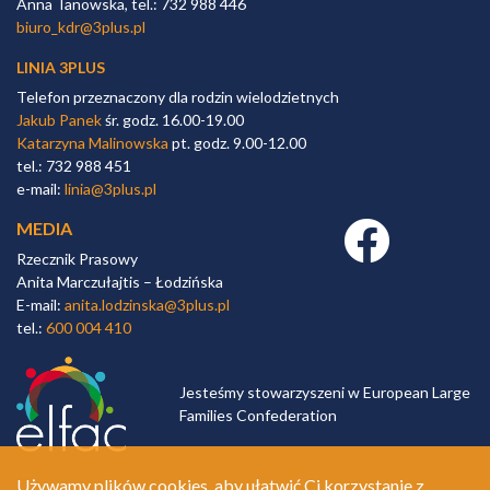
Anna Tanowska, tel.: 732 988 446
biuro_kdr@3plus.pl
LINIA 3PLUS
Telefon przeznaczony dla rodzin wielodzietnych
Jakub Panek
śr. godz. 16.00-19.00
Katarzyna Malinowska
pt. godz. 9.00-12.00
tel.: 732 988 451
e-mail:
linia@3plus.pl
MEDIA
Facebook link
Rzecznik Prasowy
Anita Marczułajtis – Łodzińska
E-mail:
anita.lodzinska@3plus.pl
tel.:
600 004 410
Jesteśmy stowarzyszeni w European Large
Families Confederation
Używamy plików cookies, aby ułatwić Ci korzystanie z