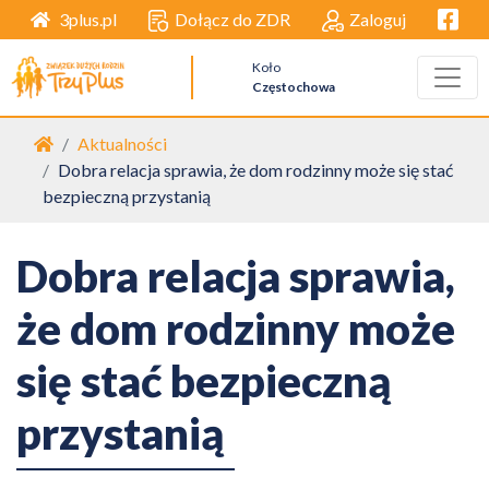
Facebo
Dołącz do ZDR
Zaloguj
3plus.pl
Koło
Częstochowa
Strona główna
Aktualności
Dobra relacja sprawia, że dom rodzinny może się stać
bezpieczną przystanią
Dobra relacja sprawia,
że dom rodzinny może
się stać bezpieczną
przystanią