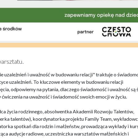
arsztatu.
 uzależnień i uważność w budowaniu relacji" traktuje o świadomo
tyce uzależnień. To kluczowe elementy w budowaniu relacji
jęcia, odpowiemy na pytania, dlaczego świadomość i uważność są ś
 ćwiczenia na uważność i świadomość swoich emocji w życiu.
dca życia rodzinnego, absolwentka Akademii Rozwoju Talentów,
erka talentów), koordynatorka projektu Family Team, wykładowc
atorka spotkań dla rodzin i małżeństw, prowadząca wykłady i kur
ząca audycje radiowe, uczestniczka warsztatów małżeńskich i