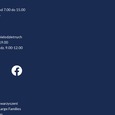
od 7.00 do 15.00
6
wielodzietnych
19.00
dz. 9.00-12.00
Facebook link
owarzyszeni
arge Families
on