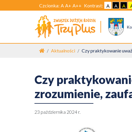
Czcionka:
A
A+
A++
Kontrast:
A
A
A
Ko
Strona główna
Aktualności
Czy praktykowanie uważno
Czy praktykowani
zrozumienie, zaufa
23 października 2024 r.