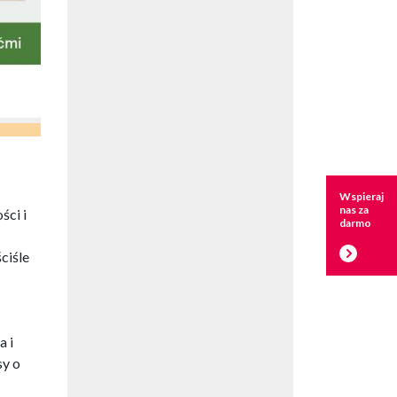
Wspieraj
nas za
ści i
darmo
ciśle
a i
sy o