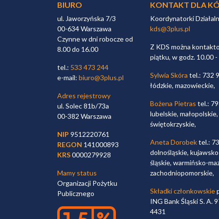
BIURO
KONTAKT DLA KÓ
ul. Jaworzyńska 7/3
Koordynatorki Działal
00-634 Warszawa
kds@3plus.pl
Czynne w dni robocze od
Z KDS można kontaktow
8.00 do 16.00
piątku, w godz. 10.00 -
tel.:
533 473 244
Sylwia Skóra
tel.: 732 
e-mail:
biuro@3plus.pl
łódzkie, mazowieckie,
Adres rejestrowy
Bożena Pietras
tel.: 7
ul. Solec 81b/73a
lubelskie, małopolskie,
00-382 Warszawa
świętokrzyskie,
NIP
9512220761
Aneta Dorobek
tel.: 7
REGON
141000893
dolnośląskie, kujawsko
KRS
0000279928
śląskie, warmińsko-maz
Mamy status
zachodniopomorskie,
Organizacji Pożytku
Składki członkowskie
p
Publicznego
ING Bank Śląski S. A.
4431