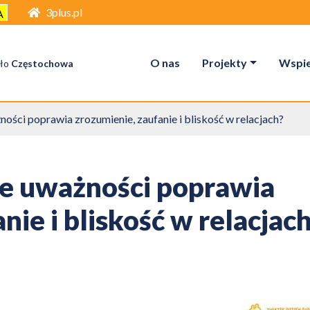
3plus.pl
A
O nas
Projekty
Wspier
ło
Częstochowa
ści poprawia zrozumienie, zaufanie i bliskość w relacjach?
e uważności poprawia
nie i bliskość w relacjac