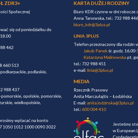
Ł ZDR3+
KARTA DUŻEJ RODZINY
ności Społecznej
Biuro KDR czynne w dni robocze 
Anna Tanowska, tel.: 732 988 44
biuro_kdr@3plus.pl
ać się od poniedziałku do
 18.00
LINIA 3PLUS
Telefon przeznaczony dla rodzin 
988 462
Jakub Panek
śr. godz. 16.00-
Katarzyna Malinowska
pt. go
tel.: 732 988 451
98 660 513
e-mail:
linia@3plus.pl
 podkarpackie, podlaskie,
MEDIA
32 988 437
Rzecznik Prasowy
-pomorskie, opolskie, pomorskie,
Anita Marczułajtis – Łodzińska
urskie, wielkopolskie,
E-mail:
anita.lodzinska@3plus.pl
tel.:
600 004 410
rosimy wpłacać na konto
Jesteśmy st
 97 1050 1012 1000 0090 3022
w European L
Confederati