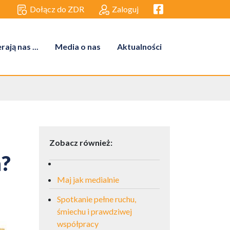
Facebook link
Dołącz do ZDR
Zaloguj
ają nas ...
Media o nas
Aktualności
Zobacz również:
h?
Maj jak medialnie
Spotkanie pełne ruchu,
śmiechu i prawdziwej
współpracy