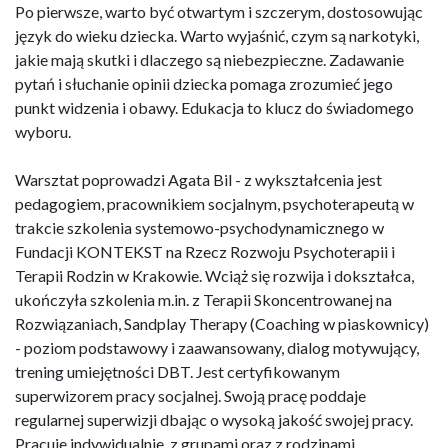
Po pierwsze, warto być otwartym i szczerym, dostosowując
język do wieku dziecka. Warto wyjaśnić, czym są narkotyki,
jakie mają skutki i dlaczego są niebezpieczne. Zadawanie
pytań i słuchanie opinii dziecka pomaga zrozumieć jego
punkt widzenia i obawy. Edukacja to klucz do świadomego
wyboru.
Warsztat poprowadzi Agata Bil - z wykształcenia jest
pedagogiem, pracownikiem socjalnym, psychoterapeutą w
trakcie szkolenia systemowo-psychodynamicznego w
Fundacji KONTEKST na Rzecz Rozwoju Psychoterapii i
Terapii Rodzin w Krakowie. Wciąż się rozwija i dokształca,
ukończyła szkolenia m.in. z Terapii Skoncentrowanej na
Rozwiązaniach, Sandplay Therapy (Coaching w piaskownicy)
- poziom podstawowy i zaawansowany, dialog motywujący,
trening umiejętności DBT. Jest certyfikowanym
superwizorem pracy socjalnej. Swoją pracę poddaje
regularnej superwizji dbając o wysoką jakość swojej pracy.
Pracuje indywidualnie, z grupami oraz z rodzinami.