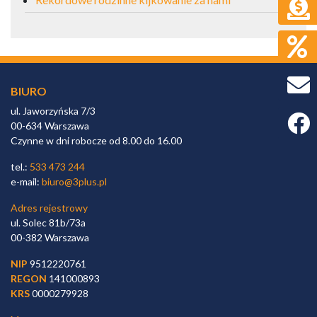
BIURO
ul. Jaworzyńska 7/3
Faceb
00-634 Warszawa
Czynne w dni robocze od 8.00 do 16.00
tel.:
533 473 244
e-mail:
biuro@3plus.pl
Adres rejestrowy
ul. Solec 81b/73a
00-382 Warszawa
NIP
9512220761
REGON
141000893
KRS
0000279928