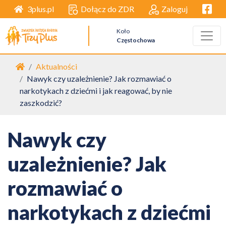
Facebo
Dołącz do ZDR
Zaloguj
3plus.pl
Koło
Częstochowa
Strona główna
Aktualności
Nawyk czy uzależnienie? Jak rozmawiać o
narkotykach z dziećmi i jak reagować, by nie
zaszkodzić?
Nawyk czy
uzależnienie? Jak
rozmawiać o
narkotykach z dziećmi