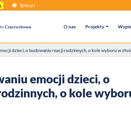
3plus.pl
A
O nas
Projekty
Wspier
ło
Częstochowa
ocji dzieci, o budowaniu reacji rodzinnych, o kole wyboru w złości
aniu emocji dzieci, o
rodzinnych, o kole wybor