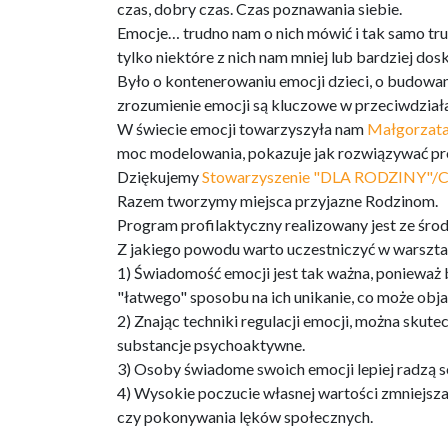
czas, dobry czas. Czas poznawania siebie.
Emocje… trudno nam o nich mówić i tak samo trud
tylko niektóre z nich nam mniej lub bardziej do
Było o kontenerowaniu emocji dzieci, o budowaniu
zrozumienie emocji są kluczowe w przeciwdziałan
W świecie emocji towarzyszyła nam
Małgorzata
moc modelowania, pokazuje jak rozwiązywać pr
Dziękujemy
Stowarzyszenie "DLA RODZINY"/C
Razem tworzymy miejsca przyjazne Rodzinom.
Program profilaktyczny realizowany jest ze ś
Z jakiego powodu warto uczestniczyć w warszt
1) Świadomość emocji jest tak ważna, ponieważ 
"łatwego" sposobu na ich unikanie, co może obja
2) Znając techniki regulacji emocji, można skute
substancje psychoaktywne.
3) Osoby świadome swoich emocji lepiej radzą s
4) Wysokie poczucie własnej wartości zmniejsza
czy pokonywania lęków społecznych.