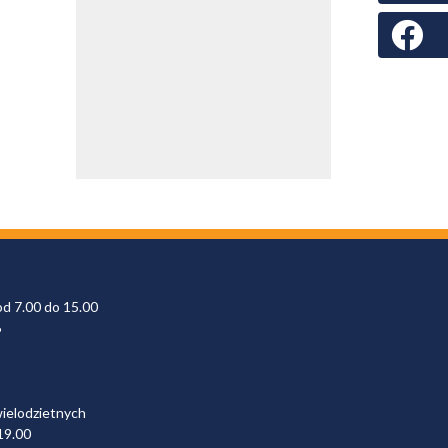
Faceboo
od 7.00 do 15.00
6
wielodzietnych
19.00