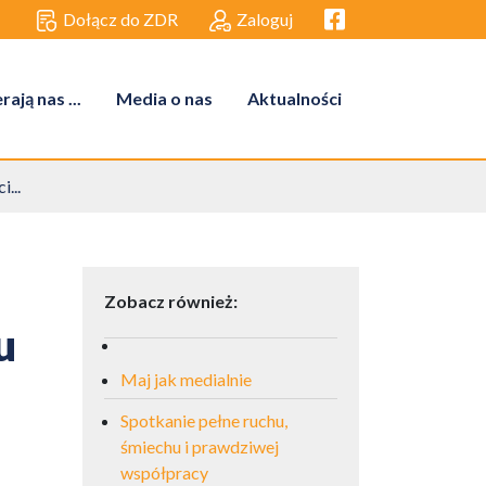
Facebook link
Dołącz do ZDR
Zaloguj
ają nas ...
Media o nas
Aktualności
...
Zobacz również:
u
Maj jak medialnie
Spotkanie pełne ruchu,
śmiechu i prawdziwej
współpracy