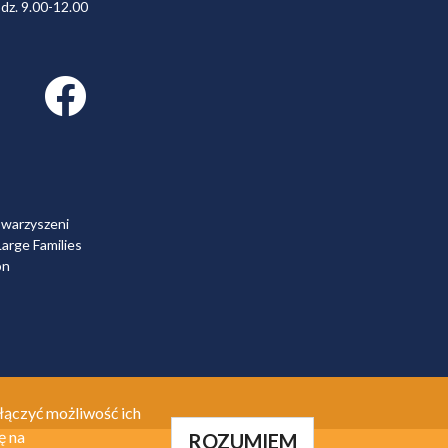
dz. 9.00-12.00
Facebook link
owarzyszeni
arge Families
on
łączyć możliwość ich
ę na
ROZUMIEM