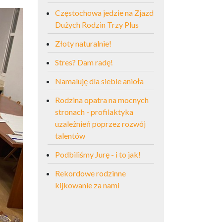
Częstochowa jedzie na Zjazd
Dużych Rodzin Trzy Plus
Złoty naturalnie!
Stres? Dam radę!
Namaluję dla siebie anioła
Rodzina opatra na mocnych
stronach - profilaktyka
uzależnień poprzez rozwój
talentów
Podbiliśmy Jurę - i to jak!
Rekordowe rodzinne
kijkowanie za nami