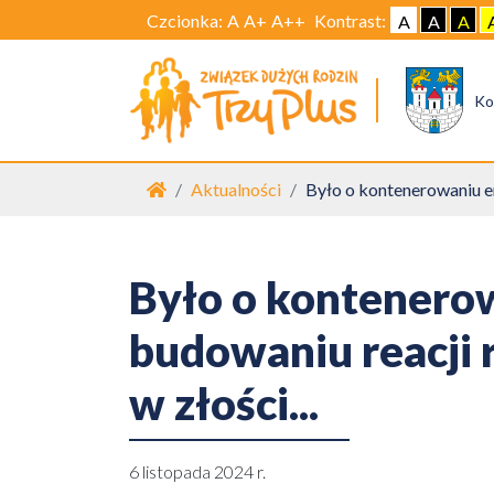
Czcionka:
A
A+
A++
Kontrast:
A
A
A
Ko
Strona główna
Aktualności
Było o kontenerowaniu em
Było o kontenerow
budowaniu reacji 
w złości...
6 listopada 2024 r.