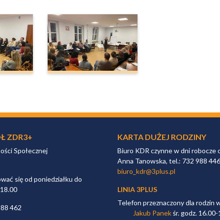
Ł ZDR3+
KARTA DUŻEJ RODZINY
ności Społecznej
Biuro KDR czynne w dni robocze 
Anna Tanowska, tel.: 732 988 44
biuro_kdr@3plus.pl
ać się od poniedziałku do
 18.00
LINIA 3PLUS
Telefon przeznaczony dla rodzin 
988 462
Jakub Panek
śr. godz. 16.00-