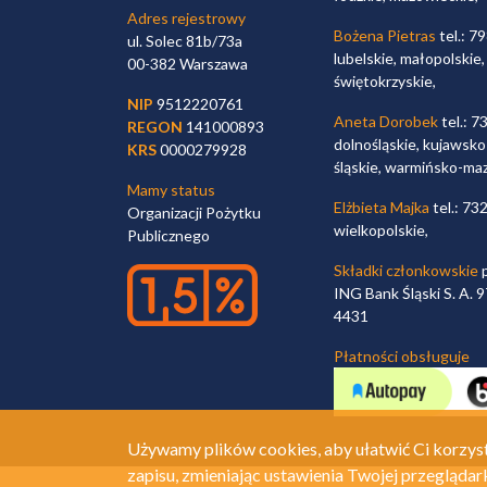
Adres rejestrowy
Bożena Pietras
tel.: 7
ul. Solec 81b/73a
lubelskie, małopolskie,
00-382 Warszawa
świętokrzyskie,
NIP
9512220761
Aneta Dorobek
tel.: 7
REGON
141000893
dolnośląskie, kujawsko
KRS
0000279928
śląskie, warmińsko-ma
Mamy status
Elżbieta Majka
tel.: 73
Organizacji Pożytku
wielkopolskie,
Publicznego
Składki członkowskie
p
ING Bank Śląski S. A.
4431
Płatności obsługuje
Używamy plików cookies, aby ułatwić Ci korzyst
zapisu, zmieniając ustawienia Twojej przeglądar