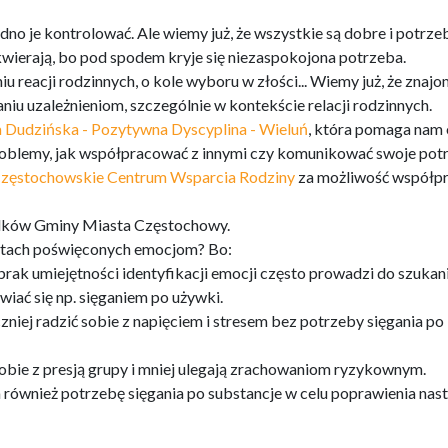
no je kontrolować. Ale wiemy już, że wszystkie są dobre i potrze
skwierają, bo pod spodem kryje się niezaspokojona potrzeba.
 reacji rodzinnych, o kole wyboru w złości... Wiemy już, że znajo
iu uzależnieniom, szczególnie w kontekście relacji rodzinnych.
 Dudzińska - Pozytywna Dyscyplina - Wieluń
, która pomaga nam
oblemy, jak współpracować z innymi czy komunikować swoje potr
zęstochowskie Centrum Wsparcia Rodziny
za możliwość współpr
rodków Gminy Miasta Częstochowy.
atach poświęconych emocjom? Bo:
brak umiejętności identyfikacji emocji często prowadzi do szukan
wiać się np. sięganiem po używki.
czniej radzić sobie z napięciem i stresem bez potrzeby sięgania po
obie z presją grupy i mniej ulegają zrachowaniom ryzykownym.
 również potrzebę sięgania po substancje w celu poprawienia nast