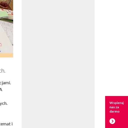
ch.
cjami.
 A
ych.
Wspieraj
nas za
darmo
temat i