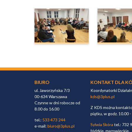
BIURO
KONTAKT DLA KÓ
ul. Jaworzyńska 7/3
Koordynatorki Działal
00-634 Warszawa
kds@3plus.pl
Czynne w dni robocze od
Z KDS można kontaktow
8.00 do 16.00
piątku, w godz. 10.00 -
tel.:
533 473 244
Sylwia Skóra
tel.: 732 
e-mail:
biuro@3plus.pl
łódzkie, mazowieckie,