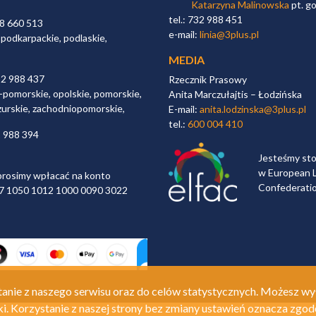
Katarzyna Malinowska
pt. go
tel.: 732 988 451
98 660 513
e-mail:
linia@3plus.pl
 podkarpackie, podlaskie,
MEDIA
32 988 437
Rzecznik Prasowy
-pomorskie, opolskie, pomorskie,
Anita Marczułajtis – Łodzińska
zurskie, zachodniopomorskie,
E-mail:
anita.lodzinska@3plus.pl
tel.:
600 004 410
2 988 394
Jesteśmy st
w European L
rosimy wpłacać na konto
Confederati
 97 1050 1012 1000 0090 3022
anie z naszego serwisu oraz do celów statystycznych. Możesz wy
ki. Korzystanie z naszej strony bez zmiany ustawień oznacza zgod