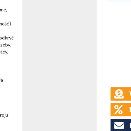
bne,
mość i
 odkryć
zeby.
acy.
ia
roju