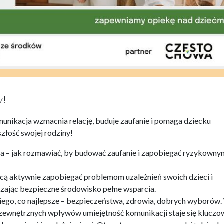
y!
munikacja wzmacnia relację, buduje zaufanie i pomaga dziecku
złość swojej rodziny!
a – jak rozmawiać, by budować zaufanie i zapobiegać ryzykowny
hcą aktywnie zapobiegać problemom uzależnień swoich dzieci i
rzając bezpieczne środowisko pełne wsparcia.
kiego, co najlepsze – bezpieczeństwa, zdrowia, dobrych wyborów
 i zewnętrznych wpływów umiejętność komunikacji staje się klucz