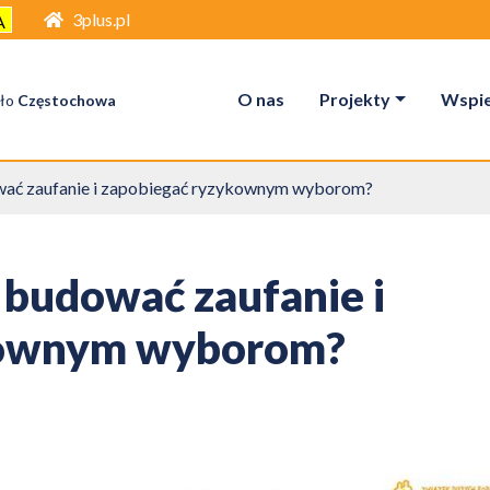
3plus.pl
A
O nas
Projekty
Wspier
ło
Częstochowa
wać zaufanie i zapobiegać ryzykownym wyborom?
 budować zaufanie i
kownym wyborom?