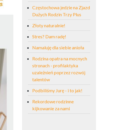
Częstochowa jedzie na Zjazd
Dużych Rodzin Trzy Plus
Złoty naturalnie!
Stres? Dam radę!
Namaluję dla siebie anioła
Rodzina opatra na mocnych
stronach - profilaktyka
uzależnień poprzez rozwój
talentów
Podbiliśmy Jurę - i to jak!
Rekordowe rodzinne
kijkowanie za nami