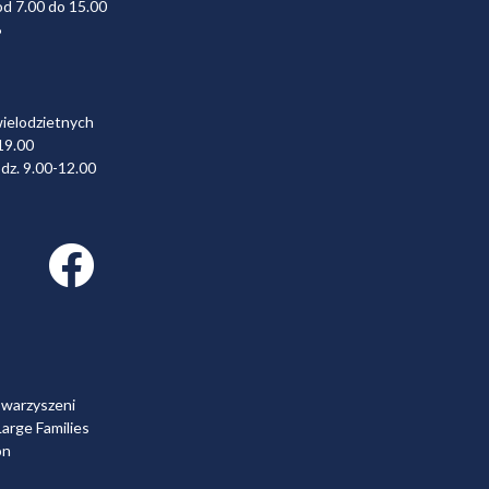
od 7.00 do 15.00
6
wielodzietnych
19.00
dz. 9.00-12.00
Facebook link
owarzyszeni
arge Families
on