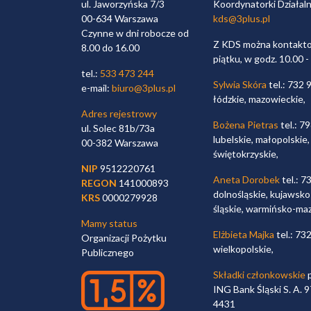
ul. Jaworzyńska 7/3
Koordynatorki Działal
00-634 Warszawa
kds@3plus.pl
Czynne w dni robocze od
Z KDS można kontaktow
8.00 do 16.00
piątku, w godz. 10.00 -
tel.:
533 473 244
Sylwia Skóra
tel.: 732 
e-mail:
biuro@3plus.pl
łódzkie, mazowieckie,
Adres rejestrowy
Bożena Pietras
tel.: 7
ul. Solec 81b/73a
lubelskie, małopolskie,
00-382 Warszawa
świętokrzyskie,
NIP
9512220761
Aneta Dorobek
tel.: 7
REGON
141000893
dolnośląskie, kujawsko
KRS
0000279928
śląskie, warmińsko-ma
Mamy status
Elżbieta Majka
tel.: 73
Organizacji Pożytku
wielkopolskie,
Publicznego
Składki członkowskie
p
ING Bank Śląski S. A.
4431