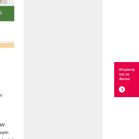
Wspieraj
nas za
darmo
m
. W
owym