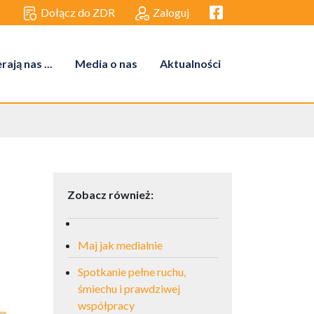
Facebook link
Dołącz do ZDR
Zaloguj
ają nas ...
Media o nas
Aktualności
Zobacz również:
Maj jak medialnie
Spotkanie pełne ruchu,
śmiechu i prawdziwej
współpracy