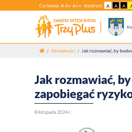
Czcionka:
A
A+
A++
Kontrast:
A
A
A
Ko
Strona główna
Aktualności
Jak rozmawiać, by budo
Jak rozmawiać, by
zapobiegać ryzy
8 listopada 2024 r.