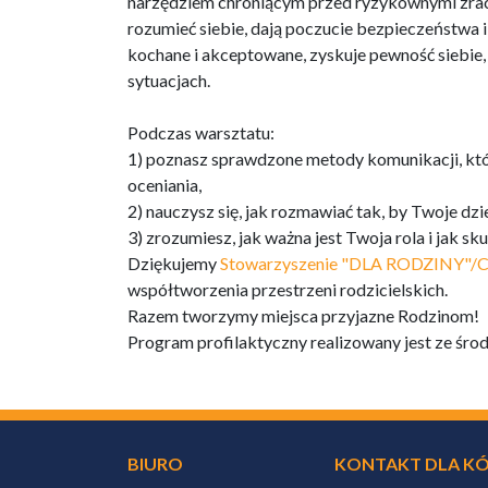
narzędziem chroniącym przed ryzykownymi zrach
rozumieć siebie, dają poczucie bezpieczeństwa
kochane i akceptowane, zyskuje pewność siebi
sytuacjach.
Podczas warsztatu:
1) poznasz sprawdzone metody komunikacji, któ
oceniania,
2) nauczysz się, jak rozmawiać tak, by Twoje dz
3) zrozumiesz, jak ważna jest Twoja rola i jak 
Dziękujemy
Stowarzyszenie "DLA RODZINY"/C
współtworzenia przestrzeni rodzicielskich.
Razem tworzymy miejsca przyjazne Rodzinom!
Program profilaktyczny realizowany jest ze ś
BIURO
KONTAKT DLA KÓ