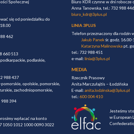
ności Społecznej
Biuro KDR czynne w dni robocze 
Anna Tanowska, tel.: 732 988 44
biuro_kdr@3plus.pl
ać się od poniedziałku do
 18.00
LINIA 3PLUS
Telefon przeznaczony dla rodzin 
988 462
Jakub Panek
śr. godz. 16.00-
Katarzyna Malinowska
pt. go
tel.: 732 988 451
98 660 513
e-mail:
linia@3plus.pl
 podkarpackie, podlaskie,
MEDIA
32 988 437
Rzecznik Prasowy
-pomorskie, opolskie, pomorskie,
Anita Marczułajtis – Łodzińska
zurskie, zachodniopomorskie,
E-mail:
anita.lodzinska@3plus.pl
tel.:
600 004 410
2 988 394
Jesteśmy st
w European L
rosimy wpłacać na konto
Confederati
 97 1050 1012 1000 0090 3022