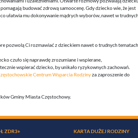
owaniami i uzależnieniami. Otwarte rozmowy pozwalają dziecku 
 i pomagają budować zdrową samoocenę. Gdy dziecko wie, że jest
e, co ułatwia mu dokonywanie mądrych wyborów, nawet w trudnyc
re pozwolą Ci rozmawiać z dzieckiem nawet o trudnych tematach
iecko czuło się naprawdę zrozumiane i wspierane,
skutecznie wspierać dziecko, by unikało ryzykownych zachowań.
zęstochowskie Centrum Wsparcia Rodziny
za zaproszenie do
rodków Gminy Miasta Częstochowy.
Ł ZDR3+
KARTA DUŻEJ RODZINY