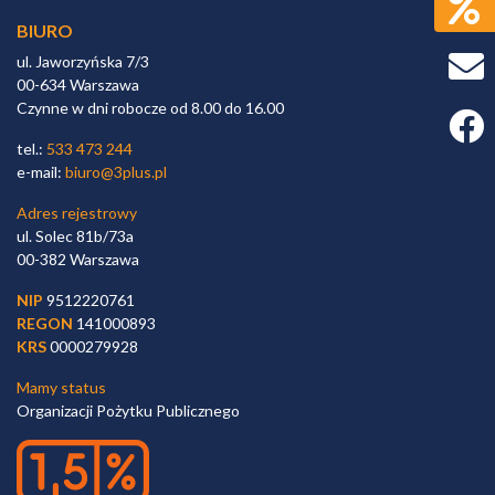
BIURO
ul. Jaworzyńska 7/3
00-634 Warszawa
Czynne w dni robocze od 8.00 do 16.00
Faceb
tel.:
533 473 244
e-mail:
biuro@3plus.pl
Adres rejestrowy
ul. Solec 81b/73a
00-382 Warszawa
NIP
9512220761
REGON
141000893
KRS
0000279928
Mamy status
Organizacji Pożytku Publicznego