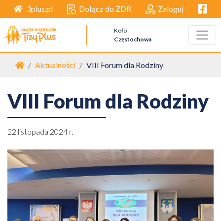
Facebo
Dołącz do ZDR
Zaloguj
3plus.pl
Koło
Częstochowa
Strona główna
Aktualności
VIII Forum dla Rodziny
VIII Forum dla Rodziny
22 listopada 2024 r.