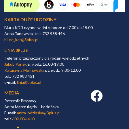
KARTA DUŻEJ RODZINY
Biuro KDR czynne w dni robocze od 7.00 do 15.00
Anna Tanowska, tel.: 732 988 446
biuro_kdr@3plus.pl
LINIA 3PLUS
Telefon przeznaczony dla rodzin wielodzietnych
Jakub Panek
śr. godz. 16.00-19.00
Katarzyna Malinowska
pt. godz. 9.00-12.00
tel.: 732 988 451
e-mail:
linia@3plus.pl
MEDIA
Facebook link
Rzecznik Prasowy
Anita Marczułajtis – Łodzińska
E-mail:
anita.lodzinska@3plus.pl
tel.:
600 004 410