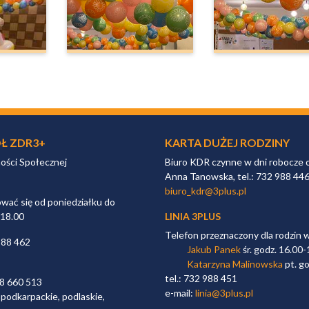
Ł ZDR3+
KARTA DUŻEJ RODZINY
ności Społecznej
Biuro KDR czynne w dni robocze 
Anna Tanowska, tel.: 732 988 44
biuro_kdr@3plus.pl
ać się od poniedziałku do
 18.00
LINIA 3PLUS
Telefon przeznaczony dla rodzin 
988 462
Jakub Panek
śr. godz. 16.00-
Katarzyna Malinowska
pt. go
tel.: 732 988 451
98 660 513
e-mail:
linia@3plus.pl
 podkarpackie, podlaskie,