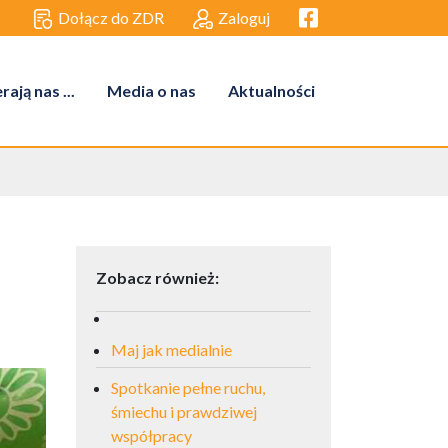
Facebook link
Dołącz do ZDR
Zaloguj
ają nas ...
Media o nas
Aktualności
Zobacz również:
Maj jak medialnie
Spotkanie pełne ruchu,
śmiechu i prawdziwej
współpracy