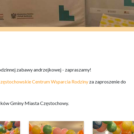
rodzinnej zabawy andrzejkowej - zapraszamy!
zęstochowskie Centrum Wsparcia Rodziny
za zaproszenie do
rodków Gminy Miasta Częstochowy.