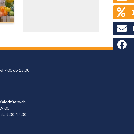
Faceboo
od 7.00 do 15.00
6
wielodzietnych
19.00
dz. 9.00-12.00