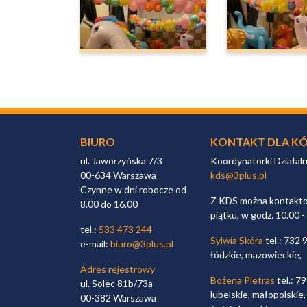
BIURO
KONTAKT DLA KÓ
ul. Jaworzyńska 7/3
Koordynatorki Działal
00-634 Warszawa
kds@3plus.pl
Czynne w dni robocze od
Z KDS można kontaktow
8.00 do 16.00
piątku, w godz. 10.00 -
tel.:
533 473 244
Sylwia Skóra
tel.: 732 
e-mail:
biuro@3plus.pl
łódzkie, mazowieckie,
Adres rejestrowy
Bożena Pietras
tel.: 7
ul. Solec 81b/73a
lubelskie, małopolskie,
00-382 Warszawa