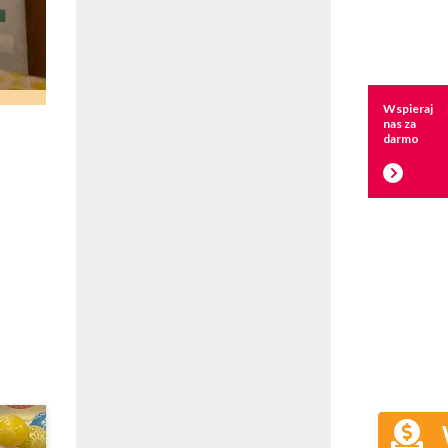
Wspieraj
nas za
darmo