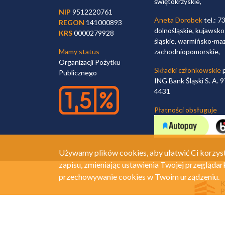
świętokrzyskie,
NIP
9512220761
Aneta Dorobek
tel.: 7
REGON
141000893
dolnośląskie, kujawsko
KRS
0000279928
śląskie, warmińsko-maz
Mamy status
zachodniopomorskie,
Organizacji Pożytku
Składki członkowskie
p
Publicznego
ING Bank Śląski S. A.
4431
Płatności obsługuje
Używamy plików cookies, aby ułatwić Ci korzyst
zapisu, zmieniając ustawienia Twojej przeglądar
przechowywanie cookies w Twoim urządzeniu.