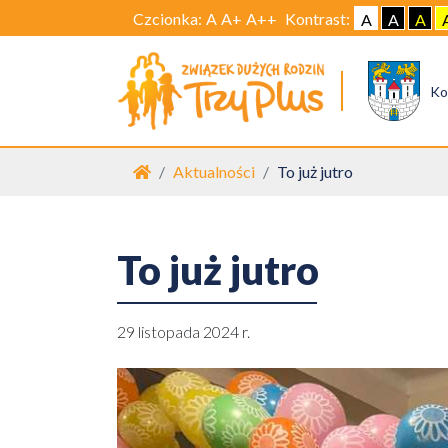
Czcionka:
A
A+
A++
Kontrast:
A
A
A
Ko
Strona główna
Aktualności
To już jutro
To już jutro
29 listopada 2024 r.