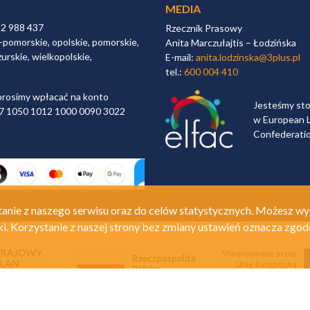
MEDIA
32 988 437
Rzecznik Prasowy
-pomorskie, opolskie, pomorskie,
Anita Marczułajtis – Łodzińska
urskie, wielkopolskie,
E-mail:
anita.lodzinska@3plus.pl
tel.:
600 004 410
rosimy wpłacać na konto
Jesteśmy st
 97 1050 1012 1000 0090 3022
w European L
Confederati
anie z naszego serwisu oraz do celów statystycznych. Możesz wy
ki. Korzystanie z naszej strony bez zmiany ustawień oznacza zgod