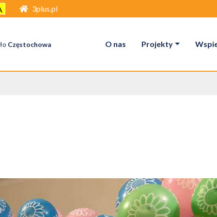
3plus.pl
A
O nas
Projekty
Wspier
ło
Częstochowa