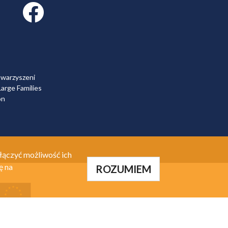
Facebook link
owarzyszeni
arge Families
on
łączyć możliwość ich
ę na
ROZUMIEM