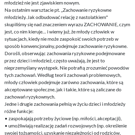
młodzież nie jest zjawiskiem nowym.
Na ostatnim warsztacie pt. „Zachowanie ryzykowne
młodzieży. Jak odbudować relację z nastolatkiem"
skupiliśmy się nad znaczeniem wyrazu ZACHOWANIE, czym
jest, co nim kieruje… i wiemy już, że młody człowiek w
sytuacjach, kiedy nie może zaspokoić swoich potrzeb w
sposób konwencjonalny, podejmuje zachowanie ryzykowne.
Dorośli, obserwując zachowania ryzykowne podejmowane
przez dzieci i młodzież, często uważają, że jest to
nieprzemyślany występek. Nie potrafią zrozumieć powodów
tych zachowań. Według teorii zachowań problemowych,
młody człowiek podejmuje zarówno zachowania, które są
akceptowane społeczne, jak i takie, które są zaliczane do
zachowań ryzykownych.
Jedne i drugie zachowania pełnią w życiu dzieci i młodzieży
różne funkcje:
• zaspokajają potrzeby życiowe (np. miłości, akceptacji),
• umożliwiają realizację zadań rozwojowych (np. określenie
swojej tożsamości, uzyskanie niezależności od rodziców,