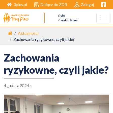
Facebo
Dołącz do ZDR
Zaloguj
3plus.pl
Koło
Częstochowa
Strona główna
Aktualności
Zachowania ryzykowne, czyli jakie?
Zachowania
ryzykowne, czyli jakie?
4 grudnia 2024 r.