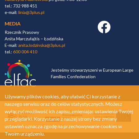
tel.: 732 988 451
e-mail:
linia@3plus.pl
MEDIA
Facebook link
Rzecznik Prasowy
Anita Marczułajtis – Łodzińska
E-mail:
anita.lodzinska@3plus.pl
tel.:
600 004 410
Jesteśmy stowarzyszeni w European Large
Families Confederation
Używamy plików cookies, aby ułatwić Ci korzystanie z
naszego serwisu oraz do celów statystycznych. Możesz
wyłączyć możliwość ich zapisu, zmieniając ustawienia Twojej
przeglądarki. Korzystanie z naszej strony bez zmiany
ustawień oznacza zgodę na przechowywanie cookies w
Twoim urządzeniu.