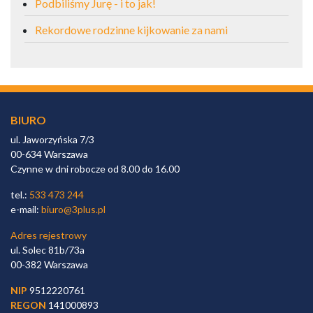
Podbiliśmy Jurę - i to jak!
Rekordowe rodzinne kijkowanie za nami
BIURO
ul. Jaworzyńska 7/3
00-634 Warszawa
Czynne w dni robocze od 8.00 do 16.00
tel.:
533 473 244
e-mail:
biuro@3plus.pl
Adres rejestrowy
ul. Solec 81b/73a
00-382 Warszawa
NIP
9512220761
REGON
141000893