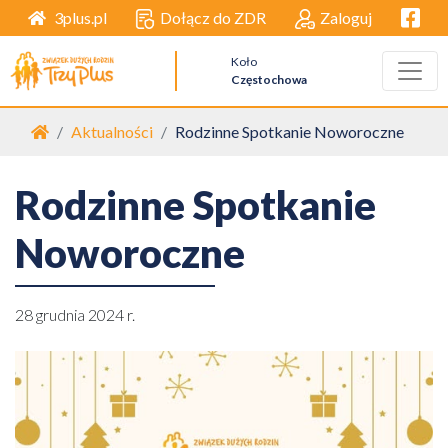
Facebo
Dołącz do ZDR
Zaloguj
3plus.pl
Koło
Częstochowa
Strona główna
Aktualności
Rodzinne Spotkanie Noworoczne
Rodzinne Spotkanie
Noworoczne
28 grudnia 2024 r.