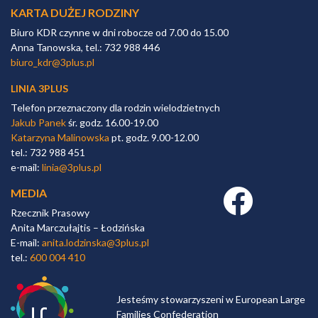
KARTA DUŻEJ RODZINY
Biuro KDR czynne w dni robocze od 7.00 do 15.00
Anna Tanowska, tel.: 732 988 446
biuro_kdr@3plus.pl
LINIA 3PLUS
Telefon przeznaczony dla rodzin wielodzietnych
Jakub Panek
śr. godz. 16.00-19.00
Katarzyna Malinowska
pt. godz. 9.00-12.00
tel.: 732 988 451
e-mail:
linia@3plus.pl
MEDIA
Facebook link
Rzecznik Prasowy
Anita Marczułajtis – Łodzińska
E-mail:
anita.lodzinska@3plus.pl
tel.:
600 004 410
Jesteśmy stowarzyszeni w European Large
Families Confederation