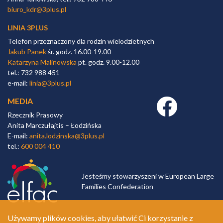
biuro_kdr@3plus.pl
LINIA 3PLUS
Telefon przeznaczony dla rodzin wielodzietnych
Jakub Panek
śr. godz. 16.00-19.00
Katarzyna Malinowska
pt. godz. 9.00-12.00
tel.: 732 988 451
e-mail:
linia@3plus.pl
MEDIA
Facebook link
Rzecznik Prasowy
Anita Marczułajtis – Łodzińska
E-mail:
anita.lodzinska@3plus.pl
tel.:
600 004 410
Jesteśmy stowarzyszeni w European Large
Families Confederation
Używamy plików cookies, aby ułatwić Ci korzystanie z