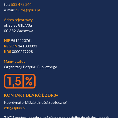
tel.:
533 473 244
e-mail:
biuro@3plus.pl
Adres rejestrowy
ul. Solec 81b/73a
00-382 Warszawa
NIP
9512220761
REGON
141000893
KRS
0000279928
Mamy status
Organizacji Pożytku Publicznego
KONTAKT DLA KÓŁ ZDR3+
Koordynatorki Działalności Społecznej
kds@3plus.pl
Z KDS można kontaktować się od poniedziałku do piątku, w godz.