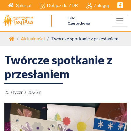
Facebo
Dołącz do ZDR
Zaloguj
3plus.pl
Koło
Częstochowa
Strona główna
Aktualności
Twórcze spotkanie z przesłaniem
Twórcze spotkanie z
przesłaniem
20 stycznia 2025 r.