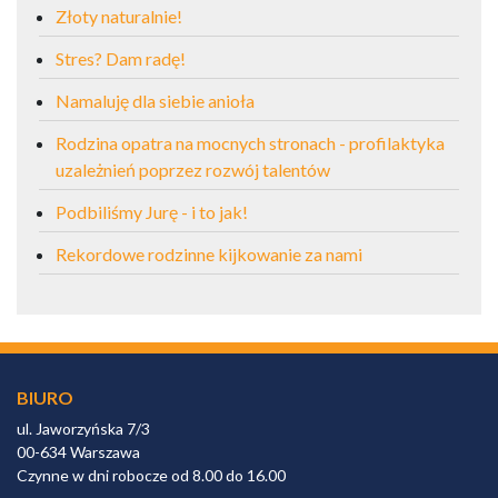
Złoty naturalnie!
Stres? Dam radę!
Namaluję dla siebie anioła
Rodzina opatra na mocnych stronach - profilaktyka
uzależnień poprzez rozwój talentów
Podbiliśmy Jurę - i to jak!
Rekordowe rodzinne kijkowanie za nami
BIURO
ul. Jaworzyńska 7/3
00-634 Warszawa
Czynne w dni robocze od 8.00 do 16.00