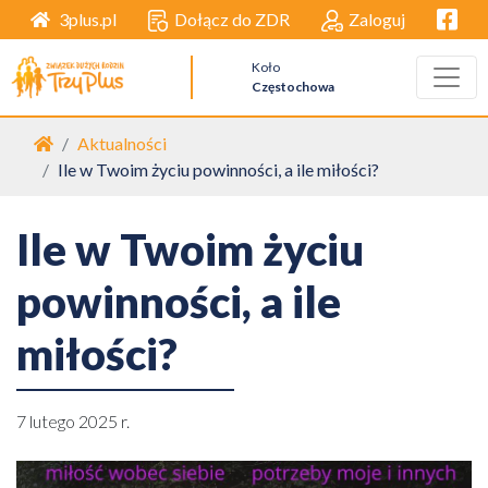
Facebo
Dołącz do ZDR
Zaloguj
3plus.pl
Koło
Częstochowa
Strona główna
Aktualności
Ile w Twoim życiu powinności, a ile miłości?
Ile w Twoim życiu
powinności, a ile
miłości?
7 lutego 2025 r.