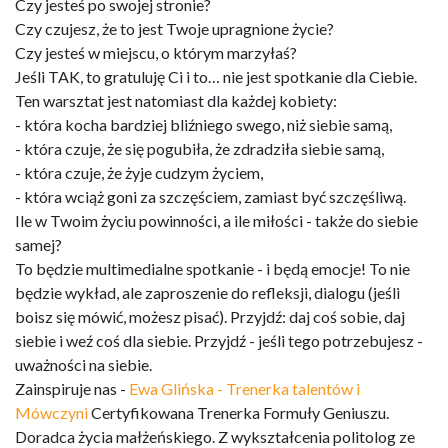
Czy jesteś po swojej stronie?
Czy czujesz, że to jest Twoje upragnione życie?
Czy jesteś w miejscu, o którym marzyłaś?
Jeśli TAK, to gratuluję Ci i to… nie jest spotkanie dla Ciebie.
Ten warsztat jest natomiast dla każdej kobiety:
- która kocha bardziej bliźniego swego, niż siebie samą,
- która czuje, że się pogubiła, że zdradziła siebie samą,
- która czuje, że żyje cudzym życiem,
- która wciąż goni za szczęściem, zamiast być szczęśliwą.
Ile w Twoim życiu powinności, a ile miłości - także do siebie
samej?
To będzie multimedialne spotkanie - i będą emocje! To nie
będzie wykład, ale zaproszenie do refleksji, dialogu (jeśli
boisz się mówić, możesz pisać). Przyjdź: daj coś sobie, daj
siebie i weź coś dla siebie. Przyjdź - jeśli tego potrzebujesz -
uważności na siebie.
Zainspiruje nas -
Ewa Glińska - Trenerka talentów i
Mówczyni
Certyfikowana Trenerka Formuły Geniuszu.
Doradca życia małżeńskiego. Z wykształcenia politolog ze