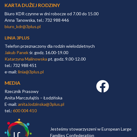
KARTA DUŻEJ RODZINY
Biuro KDR czynne w dni robocze od 7.00 do 15.00
Anna Tanowska, tel.: 732 988 446
biuro_kdr@3plus.pl
LINIA 3PLUS
Telefon przeznaczony dla rodzin wielodzietnych
Jakub Panek
śr. godz. 16.00-19.00
Katarzyna Malinowska
pt. godz. 9.00-12.00
tel.: 732 988 451
e-mail:
linia@3plus.pl
MEDIA
Facebook link
Rzecznik Prasowy
Anita Marczułajtis – Łodzińska
E-mail:
anita.lodzinska@3plus.pl
tel.:
600 004 410
Jesteśmy stowarzyszeni w European Large
Families Confederation