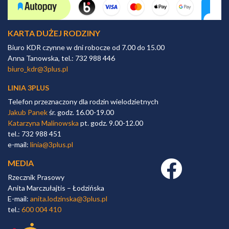
KARTA DUŻEJ RODZINY
Biuro KDR czynne w dni robocze od 7.00 do 15.00
Anna Tanowska, tel.: 732 988 446
biuro_kdr@3plus.pl
LINIA 3PLUS
Telefon przeznaczony dla rodzin wielodzietnych
Jakub Panek
śr. godz. 16.00-19.00
Katarzyna Malinowska
pt. godz. 9.00-12.00
tel.: 732 988 451
e-mail:
linia@3plus.pl
MEDIA
Facebook link
Rzecznik Prasowy
Anita Marczułajtis – Łodzińska
E-mail:
anita.lodzinska@3plus.pl
tel.:
600 004 410