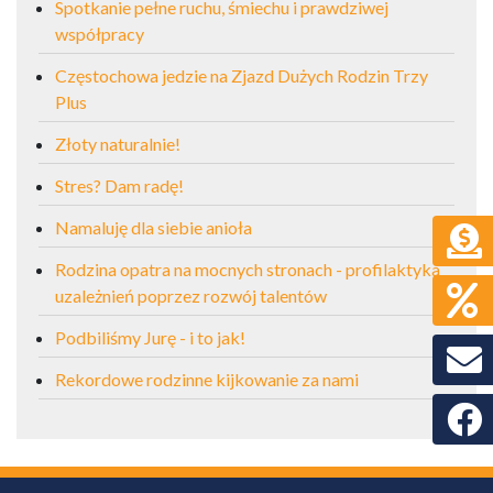
Spotkanie pełne ruchu, śmiechu i prawdziwej
współpracy
Częstochowa jedzie na Zjazd Dużych Rodzin Trzy
Plus
Złoty naturalnie!
Stres? Dam radę!
Namaluję dla siebie anioła
Rodzina opatra na mocnych stronach - profilaktyka
uzależnień poprzez rozwój talentów
Podbiliśmy Jurę - i to jak!
Rekordowe rodzinne kijkowanie za nami
Faceb