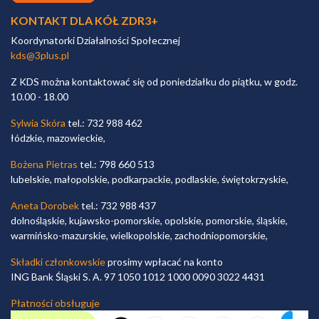
KONTAKT DLA KÓŁ ZDR3+
Koordynatorki Działalności Społecznej
kds@3plus.pl
Z KDS można kontaktować się od poniedziałku do piątku, w godz.
10.00 - 18.00
Sylwia Skóra
tel.: 732 988 462
łódzkie, mazowieckie,
Bożena Pietras
tel.: 798 660 513
lubelskie, małopolskie, podkarpackie, podlaskie, świętokrzyskie,
Aneta Dorobek
tel.: 732 988 437
dolnośląskie, kujawsko-pomorskie, opolskie, pomorskie, śląskie,
warmińsko-mazurskie, wielkopolskie, zachodniopomorskie,
Składki członkowskie
prosimy wpłacać na konto
ING Bank Śląski S. A. 97 1050 1012 1000 0090 3022 4431
Płatności obsługuje