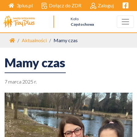
Facebo
Dołącz do ZDR
Zaloguj
3plus.pl
Koło
Częstochowa
Strona główna
Aktualności
Mamy czas
Mamy czas
7 marca 2025 r.