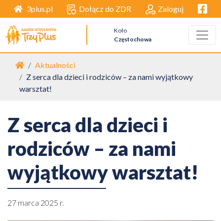
Facebo
Dołącz do ZDR
Zaloguj
3plus.pl
Koło
Częstochowa
Strona główna
Aktualności
Z serca dla dzieci i rodziców – za nami wyjątkowy
warsztat!
Z serca dla dzieci i
rodziców – za nami
wyjątkowy warsztat!
27 marca 2025 r.