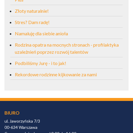
Złoty naturalnie!
Stres? Dam radę!
Namaluję dla siebie anioła
Rodzina opatra na mocnych stronach - profilaktyka
uzależnień poprzez rozwój talentów
Podbiliśmy Jurę - i to jak!
Rekordowe rodzinne kijkowanie za nami
BIURO
ul. Jaworzyńska 7/3
00-634 Warszawa