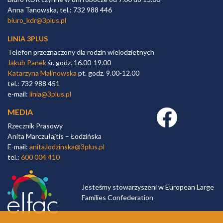
Anna Tanowska, tel.: 732 988 446
biuro_kdr@3plus.pl
LINIA 3PLUS
Telefon przeznaczony dla rodzin wielodzietnych
Jakub Panek
śr. godz. 16.00-19.00
Katarzyna Malinowska
pt. godz. 9.00-12.00
tel.: 732 988 451
e-mail:
linia@3plus.pl
MEDIA
Facebook link
Rzecznik Prasowy
Anita Marczułajtis – Łodzińska
E-mail:
anita.lodzinska@3plus.pl
tel.:
600 004 410
Jesteśmy stowarzyszeni w European Large
Families Confederation