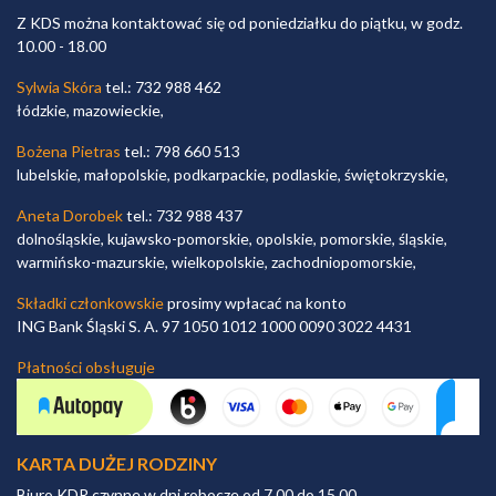
Z KDS można kontaktować się od poniedziałku do piątku, w godz.
10.00 - 18.00
Sylwia Skóra
tel.: 732 988 462
łódzkie, mazowieckie,
Bożena Pietras
tel.: 798 660 513
lubelskie, małopolskie, podkarpackie, podlaskie, świętokrzyskie,
Aneta Dorobek
tel.: 732 988 437
dolnośląskie, kujawsko-pomorskie, opolskie, pomorskie, śląskie,
warmińsko-mazurskie, wielkopolskie, zachodniopomorskie,
Składki członkowskie
prosimy wpłacać na konto
ING Bank Śląski S. A. 97 1050 1012 1000 0090 3022 4431
Płatności obsługuje
KARTA DUŻEJ RODZINY
Biuro KDR czynne w dni robocze od 7.00 do 15.00