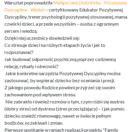
Warsztat poprowadziła
Małgorzata Dudzińska - Pozytywna
Dyscyplina - Wieluń
– certyfikowany Edukator Pozytywnej
Dyscypliny, trener psychologii pozytywnej stosowanej, mama
czwórki dzieci, a przede wszystkim – osoba z ogromnym
sercem i wiedzą.
Dzięki niej uczestnicy dowiedzieli się:
Co stresuje dzieci na różnych etapach życia i jak to
rozpoznawać?
Jak budować odporność psychiczną poprzez codzienną
relację, rytuały i obecność?
Jakie konkretne narzędzia Pozytywnej Dyscypliny można
zastosować, by wspierać dziecko bez oceniania i presji.
Z jakiego powodu Rodzice powinni przyjrzeć się swoim
zachowaniom pod wpływem stresu.
Nie zabrakło również rozmów o tym, czym różni się eustres
(dobry stres) od dystresu (stres przeciążający) – i jak pomóc
dziecku znaleźć równowagę, nawet w świecie pełnym
bodźców, oczekiwań i zmian.
Pierwsze spotkanie w ramach realizacji projektu "Family