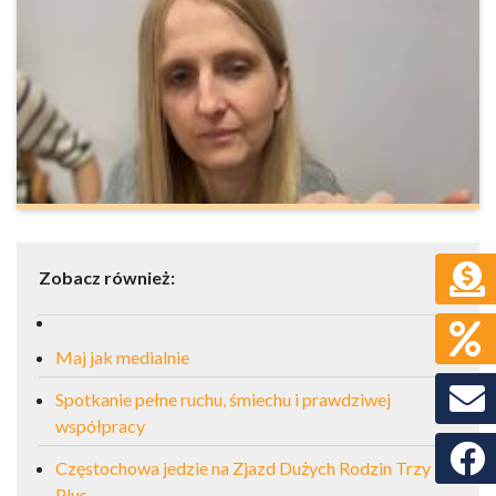
Zobacz również:
Maj jak medialnie
Spotkanie pełne ruchu, śmiechu i prawdziwej
współpracy
Faceb
Częstochowa jedzie na Zjazd Dużych Rodzin Trzy
Plus