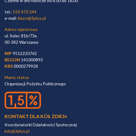
Czynne w dni robocze od 8.00 do 16.00
tel.:
533 473 244
e-mail:
biuro@3plus.pl
Adres rejestrowy
ul. Solec 81b/73a
00-382 Warszawa
NIP
9512220761
REGON
141000893
KRS
0000279928
Mamy status
Organizacji Pożytku Publicznego
KONTAKT DLA KÓŁ ZDR3+
Koordynatorki Działalności Społecznej
kds@3plus.pl