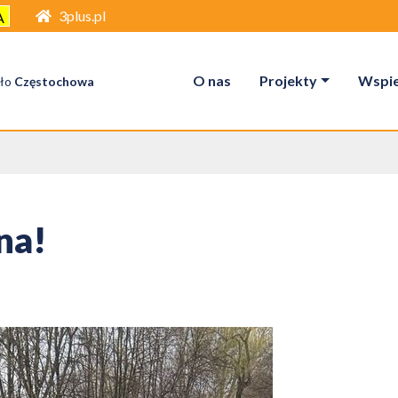
3plus.pl
A
O nas
Projekty
Wspier
ło
Częstochowa
na!