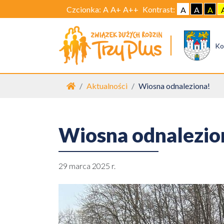
Czcionka:
A
A+
A++
Kontrast:
A
A
A
Ko
Strona główna
Aktualności
Wiosna odnaleziona!
Wiosna odnalezio
29 marca 2025 r.