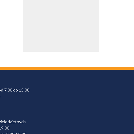
od 7.00 do 15.00
6
wielodzietnych
19.00