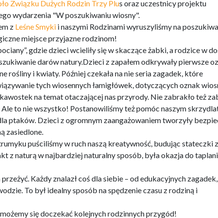
ło Związku Dużych Rodzin Trzy Plu
s oraz uczestnicy projektu
nego wydarzenia "W poszukiwaniu wiosny".
zem z
Leśne Smyki
i naszymi Rodzinami wyruszyliśmy na poszukiwa
giczne miejsce przyjazne rodzinom!
iany”, gdzie dzieci wcieliły się w skaczące żabki, a rodzice w do
poszukiwanie darów natury.Dzieci z zapałem odkrywały pierwsze o
e rośliny i kwiaty. Później czekała na nie seria zagadek, które
wiązywanie tych wiosennych łamigłówek, dotyczących oznak wios
kawostek na temat otaczającej nas przyrody. Nie zabrakło też z
 Ale to nie wszystko! Postanowiliśmy też pomóc naszym skrzydl
 dla ptaków. Dzieci z ogromnym zaangażowaniem tworzyły bezpi
ą zasiedlone.
rumyku puściliśmy w ruch naszą kreatywność, budując stateczki 
akt z naturą w najbardziej naturalny sposób, była okazja do taplani
 przeżyć. Każdy znalazł coś dla siebie – od edukacyjnych zagadek,
zie. To był idealny sposób na spędzenie czasu z rodziną i
możemy się doczekać kolejnych rodzinnych przygód!