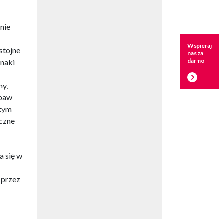
nie
Wspieraj
stojne
nas za
darmo
znaki
ny,
abaw
atym
eczne
z
a się w
 przez