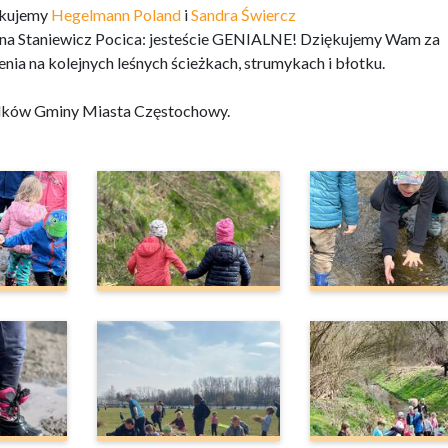
iękujemy
Hegelmann Poland
i
Sandra Świercz
nna Staniewicz Pocica: jesteście GENIALNE! Dziękujemy Wam za
nia na kolejnych leśnych ścieżkach, strumykach i błotku.
rodków Gminy Miasta Częstochowy.