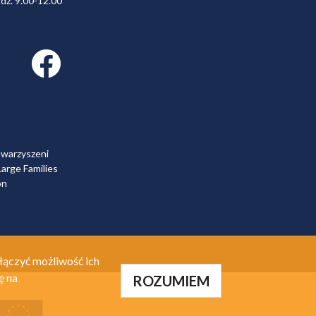
dz. 9.00-12.00
Facebook link
owarzyszeni
arge Families
on
łączyć możliwość ich
ę na
ROZUMIEM