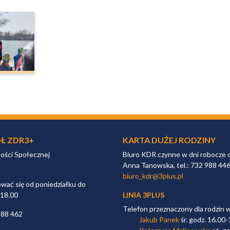
Ł ZDR3+
KARTA DUŻEJ RODZINY
ności Społecznej
Biuro KDR czynne w dni robocze 
Anna Tanowska, tel.: 732 988 44
biuro_kdr@3plus.pl
ać się od poniedziałku do
 18.00
LINIA 3PLUS
Telefon przeznaczony dla rodzin 
988 462
Jakub Panek
śr. godz. 16.00-