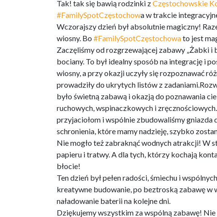
Tak! tak się bawią rodzinki z
Częstochowskie Ko
#FamilySpotCzęstochow
a w trakcie integracyj
Wczorajszy dzień był absolutnie magiczny! Ra
wiosny. Bo
#FamilySpotCzęstochowa
to jest ma
Zaczęliśmy od rozgrzewającej zabawy „Żabki i boc
bociany. To był idealny sposób na integrację i 
wiosny, a przy okazji uczyły się rozpoznawać różn
prowadziły do ukrytych listów z zadaniami.Roz
było świetną zabawą i okazją do poznawania cie
ruchowych, wspinaczkowych i zręcznościowych.
przyjaciołom i wspólnie zbudowaliśmy gniazda
schronienia, które mamy nadzieję, szybko zostan
Nie mogło też zabraknąć wodnych atrakcji! W st
papieru i tratwy. A dla tych, którzy kochają kont
błocie!
Ten dzień był pełen radości, śmiechu i wspólnych
kreatywne budowanie, po beztroską zabawę w wod
naładowanie baterii na kolejne dni.
Dziękujemy wszystkim za wspólną zabawę! Nie 