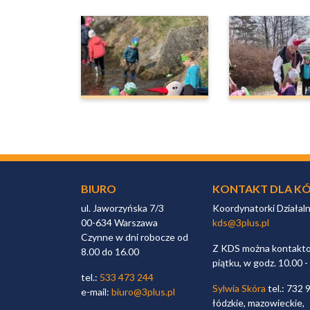
BIURO
KONTAKT DLA KÓ
ul. Jaworzyńska 7/3
Koordynatorki Działal
00-634 Warszawa
kds@3plus.pl
Czynne w dni robocze od
Z KDS można kontaktow
8.00 do 16.00
piątku, w godz. 10.00 -
tel.:
533 473 244
Sylwia Skóra
tel.: 732 
e-mail:
biuro@3plus.pl
łódzkie, mazowieckie,