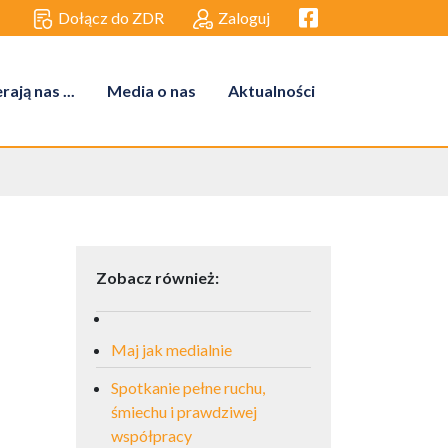
Facebook link
Dołącz do ZDR
Zaloguj
ają nas ...
Media o nas
Aktualności
Zobacz również:
Maj jak medialnie
Spotkanie pełne ruchu,
śmiechu i prawdziwej
współpracy