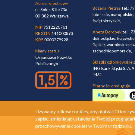
Adres rejestrowy
Bożena Pietras
tel.: 7
ul. Solec 81b/73a
lubelskie, małopolskie,
00-382 Warszawa
świętokrzyskie,
NIP
9512220761
Aneta Dorobek
tel.: 7
REGON
141000893
dolnośląskie, kujawsko
KRS
0000279928
śląskie, warmińsko-maz
Mamy status
zachodniopomorskie,
Organizacji Pożytku
Składki członkowskie
p
Publicznego
ING Bank Śląski S. A.
4431
Płatności obsługuje
Używamy plików cookies, aby ułatwić Ci korzyst
zapisu, zmieniając ustawienia Twojej przeglądar
przechowywanie cookies w Twoim urządzeniu.