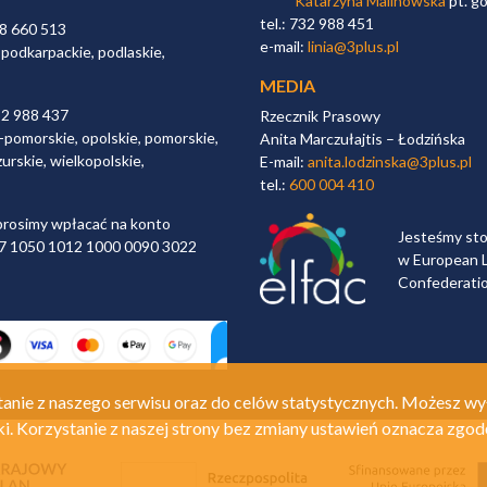
Katarzyna Malinowska
pt. go
tel.: 732 988 451
98 660 513
e-mail:
linia@3plus.pl
 podkarpackie, podlaskie,
MEDIA
32 988 437
Rzecznik Prasowy
-pomorskie, opolskie, pomorskie,
Anita Marczułajtis – Łodzińska
urskie, wielkopolskie,
E-mail:
anita.lodzinska@3plus.pl
tel.:
600 004 410
rosimy wpłacać na konto
Jesteśmy st
 97 1050 1012 1000 0090 3022
w European L
Confederati
anie z naszego serwisu oraz do celów statystycznych. Możesz wy
ki. Korzystanie z naszej strony bez zmiany ustawień oznacza zgod