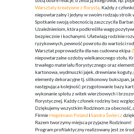
sobą dobre relacje, trzeba ją integrować np. pop
Warsztaty kreatywne z florystą.
Każdy z członkó
niepowtarzalny i jedyny w swoim rodzaju stroik w
Spotkanie swoją obecnością zaszczyciła Barba
Uzależnieniom, która podkreśliła wagę pozytywny
bezpiecznie i kochanymi. Ułatwiają rodzinie r
ryzykownych, pewność powrotu do wartości rod
Warsztat poprowadziła dla nas cudowna ekipa
Z
niepowtarzalne ozdoby wielkanocnego stołu. K
trwałego materiału florystycznego oraz elementó
kartonowa, wydmuszki jajek, drewniane koguty, 
elementy dekoracyjne tj. silikonowy bukszpan,
następująca kolejność: przygotowanie bazy karto
wykonanie splotu z witek wierzbowych i brzoz
florystycznej. Każdy członek rodziny bez wzglę
Dziękujemy wszystkim Rodzinom za obecność, a
Firmie
Hegelmann Poland
i
Sandra Świercz
dzięk
Razem tworzymy miejsca przyjazne Rodzinom!
Program profilaktyczny realizowany jest ze ś