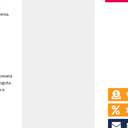
ć
enia.
howana
oguta,
bce