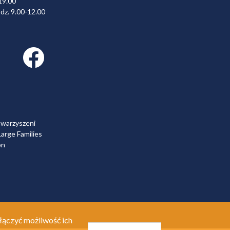
19.00
dz. 9.00-12.00
Facebook link
owarzyszeni
arge Families
on
łączyć możliwość ich