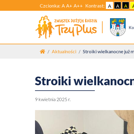
Czcionka:
A
A+
A++
Kontrast:
A
A
A
Ko
Strona główna
Aktualności
Stroiki wielkanocne już
Stroiki wielkanoc
9 kwietnia 2025 r.