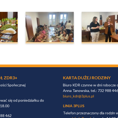
Ł ZDR3+
KARTA DUŻEJ RODZINY
ności Społecznej
Biuro KDR czynne w dni robocze 
Anna Tanowska, tel.: 732 988 44
biuro_kdr@3plus.pl
ać się od poniedziałku do
 18.00
LINIA 3PLUS
Telefon przeznaczony dla rodzin 
988 462