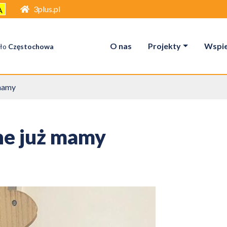
3plus.pl
A
O nas
Projekty
Wspier
ło
Częstochowa
 mamy
ne już mamy