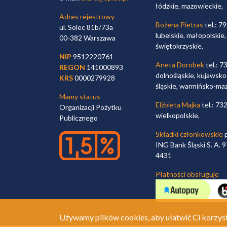
łódzkie, mazowieckie,
Adres rejestrowy
Bożena Pietras
tel.: 7
ul. Solec 81b/73a
lubelskie, małopolskie,
00-382 Warszawa
świętokrzyskie,
NIP
9512220761
Aneta Dorobek
tel.: 7
REGON
141000893
dolnośląskie, kujawsko
KRS
0000279928
śląskie, warmińsko-ma
Mamy status
Elżbieta Majka
tel.: 73
Organizacji Pożytku
wielkopolskie,
Publicznego
Składki członkowskie
p
ING Bank Śląski S. A.
4431
Płatności obsługuje
Używamy plików cookies, aby ułatwić Ci korzyst