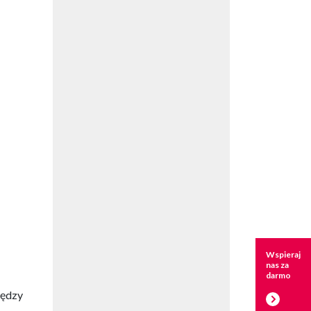
Wspieraj
nas za
darmo
iędzy