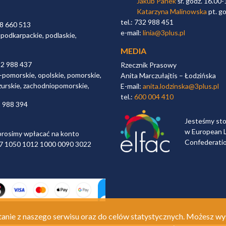
Jakub Panek
śr. godz. 16.00-
Katarzyna Malinowska
pt. go
tel.: 732 988 451
98 660 513
e-mail:
linia@3plus.pl
 podkarpackie, podlaskie,
MEDIA
32 988 437
Rzecznik Prasowy
-pomorskie, opolskie, pomorskie,
Anita Marczułajtis – Łodzińska
zurskie, zachodniopomorskie,
E-mail:
anita.lodzinska@3plus.pl
tel.:
600 004 410
2 988 394
Jesteśmy st
w European L
rosimy wpłacać na konto
Confederati
 97 1050 1012 1000 0090 3022
anie z naszego serwisu oraz do celów statystycznych. Możesz wy