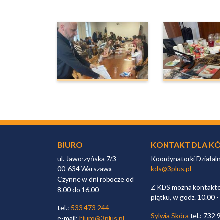
BIURO
KONTAKT DLA KÓ
ul. Jaworzyńska 7/3
Koordynatorki Działal
00-634 Warszawa
kds@3plus.pl
Czynne w dni robocze od
Z KDS można kontaktow
8.00 do 16.00
piątku, w godz. 10.00 -
tel.:
533 473 244
Sylwia Skóra
tel.: 732 
e-mail:
biuro@3plus.pl