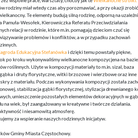
rzez wspólne prace, warsztaty, choćby jak te
Wielkanocne stroiki.
w rodziny miał wtedy czas aby porozmawiać, a przy okazji zrobi
ielkanocny. Te elementy budują silną rodzinę, odporną na uzależni
ra Pamuła-Wesołek, Kierowniczka Referatu Przeciwdziałania
ch relacji w rodzinie, które m.in. pomagają dzieciom czuć się
ozwiązywanie problemów i konfliktów, a w przypadku zachowań
zinnych.
agroda Edukacyjna Stefanówka
i dzięki temu powstały piękne,
rok po kroku wykonywaliśmy wielkanocne kompozycjena na bazie
w roślinnych. Użyte w kompozycji materiały to m.in. sizal, baza
gąbka i druty florystyczne, witki brzozowe i wierzbowe oraz inne
 jaskry z materiału. Podczas wykonywania kompozycji została zac
nowej, stabilizacja gąbki florystycznej, stylizacja drewnianego k
owych, umieszczenie pozostałych elementów dekoracyjnych w gą
du na wiek, był zaangażowany w kreatywne i twórcze działania.
ktywność i niesamowitą atmosferę.
ujemy za wspieranie naszych rodzinnych inicjatyw.
rodków Gminy Miasta Częstochowy.