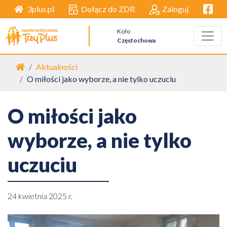
Facebo
Dołącz do ZDR
Zaloguj
3plus.pl
Koło
Częstochowa
Strona główna
Aktualności
O miłości jako wyborze, a nie tylko uczuciu
O miłości jako
wyborze, a nie tylko
uczuciu
24 kwietnia 2025 r.