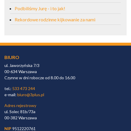
Podbiliśmy Jurę - i to jak!
Rekordowe rodzinne kijkowanie za nami
BIURO
ul. Jaworzyńska 7/3
00-634 Warszawa
Czynne w dni robocze od 8.00 do 16.00
tel.:
533 473 244
e-mail:
biuro@3plus.pl
Adres rejestrowy
ul. Solec 81b/73a
00-382 Warszawa
NIP
9512220761