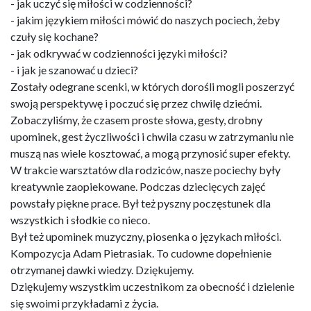
- jak uczyć się miłości w codzienności?
- jakim językiem miłości mówić do naszych pociech, żeby
czuły się kochane?
- jak odkrywać w codzienności języki miłości?
- i jak je szanować u dzieci?
Zostały odegrane scenki, w których dorośli mogli poszerzyć
swoją perspektywę i poczuć się przez chwilę dziećmi.
Zobaczyliśmy, że czasem proste słowa, gesty, drobny
upominek, gest życzliwości i chwila czasu w zatrzymaniu nie
muszą nas wiele kosztować, a mogą przynosić super efekty.
W trakcie warsztatów dla rodziców, nasze pociechy były
kreatywnie zaopiekowane. Podczas dziecięcych zajęć
powstały piękne prace. Był też pyszny poczęstunek dla
wszystkich i słodkie co nieco.
Był też upominek muzyczny, piosenka o językach miłości.
Kompozycja Adam Pietrasiak. To cudowne dopełnienie
otrzymanej dawki wiedzy. Dziękujemy.
Dziękujemy wszystkim uczestnikom za obecność i dzielenie
się swoimi przykładami z życia.