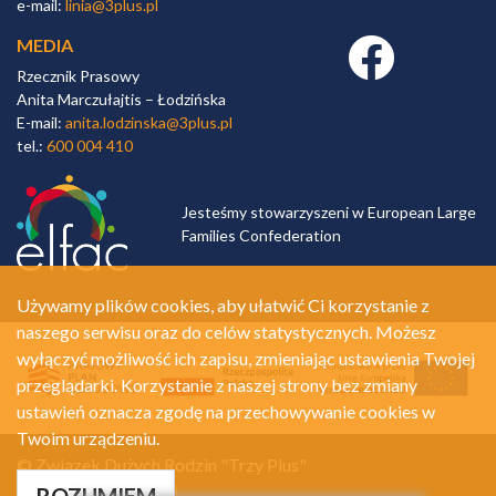
e-mail:
linia@3plus.pl
MEDIA
Facebook link
Rzecznik Prasowy
Anita Marczułajtis – Łodzińska
E-mail:
anita.lodzinska@3plus.pl
tel.:
600 004 410
Jesteśmy stowarzyszeni w European Large
Families Confederation
Używamy plików cookies, aby ułatwić Ci korzystanie z
naszego serwisu oraz do celów statystycznych. Możesz
wyłączyć możliwość ich zapisu, zmieniając ustawienia Twojej
przeglądarki. Korzystanie z naszej strony bez zmiany
ustawień oznacza zgodę na przechowywanie cookies w
Twoim urządzeniu.
© Związek Dużych Rodzin "Trzy Plus"
Polityka prywatności