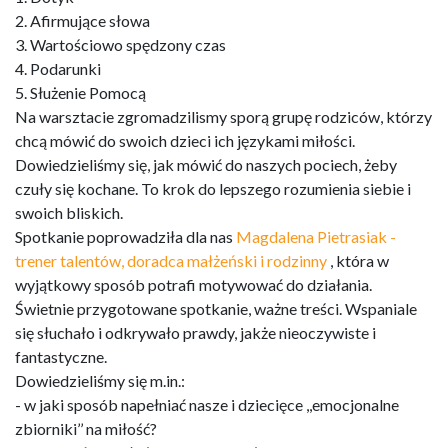
2. Afirmujące słowa
3. Wartościowo spędzony czas
4. Podarunki
5. Służenie Pomocą
Na warsztacie zgromadzilismy sporą grupę rodziców, którzy
chcą mówić do swoich dzieci ich językami miłości.
Dowiedzieliśmy się, jak mówić do naszych pociech, żeby
czuły się kochane. To krok do lepszego rozumienia siebie i
swoich bliskich.
Spotkanie poprowadziła dla nas
Magdalena Pietrasiak -
trener talentów, doradca małżeński i rodzinny
, która w
wyjątkowy sposób potrafi motywować do działania.
Świetnie przygotowane spotkanie, ważne treści. Wspaniale
się słuchało i odkrywało prawdy, jakże nieoczywiste i
fantastyczne.
Dowiedzieliśmy się m.in.:
- w jaki sposób napełniać nasze i dziecięce ,,emocjonalne
zbiorniki’’ na miłość?