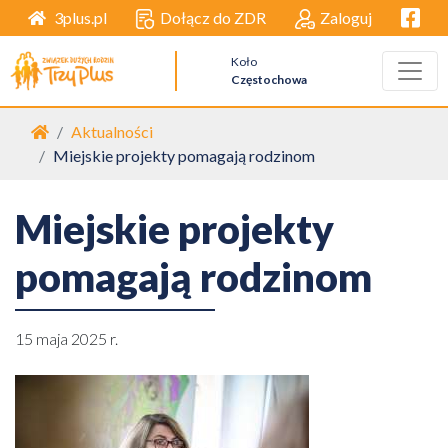
Facebo
Dołącz do ZDR
Zaloguj
3plus.pl
Koło
Częstochowa
Strona główna
Aktualności
Miejskie projekty pomagają rodzinom
Miejskie projekty
pomagają rodzinom
15 maja 2025 r.