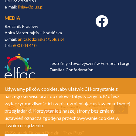
tel.: 732 988 451
e-mail:
linia@3plus.pl
MEDIA
Facebook link
Rzecznik Prasowy
Anita Marczułajtis – Łodzińska
E-mail:
anita.lodzinska@3plus.pl
tel.:
600 004 410
Jesteśmy stowarzyszeni w European Large
Families Confederation
Używamy plików cookies, aby ułatwić Ci korzystanie z
naszego serwisu oraz do celów statystycznych. Możesz
wyłączyć możliwość ich zapisu, zmieniając ustawienia Twojej
przeglądarki. Korzystanie z naszej strony bez zmiany
ustawień oznacza zgodę na przechowywanie cookies w
Twoim urządzeniu.
© Związek Dużych Rodzin "Trzy Plus"