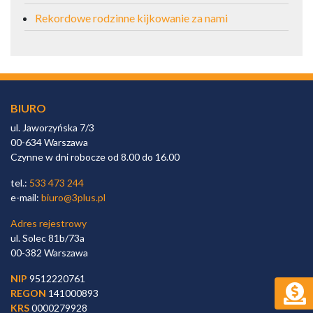
Rekordowe rodzinne kijkowanie za nami
BIURO
ul. Jaworzyńska 7/3
00-634 Warszawa
Czynne w dni robocze od 8.00 do 16.00
tel.:
533 473 244
e-mail:
biuro@3plus.pl
Adres rejestrowy
ul. Solec 81b/73a
00-382 Warszawa
NIP
9512220761
REGON
141000893
KRS
0000279928