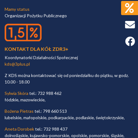
Mamy status
Organizacji Pożytku Publicznego
Faceb
KONTAKT DLA KÓŁ ZDR3+
Koordynatorki Działalności Społecznej
kds@3plus.pl
Z KDS można kontaktować się od poniedziałku do piątku, w godz.
10.00 - 18.00
Sylwia Skóra
tel.: 732 988 462
łódzkie, mazowieckie,
Bożena Pietras
tel.: 798 660 513
lubelskie, małopolskie, podkarpackie, podlaskie, świętokrzyskie,
Aneta Dorobek
tel.: 732 988 437
dolnośląskie, kujawsko-pomorskie, opolskie, pomorskie, śląskie,