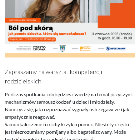
Zapraszamy na warsztat kompetencji
rodzicielskich
Podczas spotkania zdobędziesz wiedzę na temat przyczyn i
mechanizmów samouszkodzeń u dzieci i młodzieży.
Nauczysz się, jak rozpoznawać sygnały ostrzegawcze i jak
empatycznie reagować.
Samookaleczenie to cichy krzyk o pomoc. Niestety często
jest niezrozumiany, pomijany albo bagatelizowany. Może
budzić niepokój, bezradność i wiele pytań: