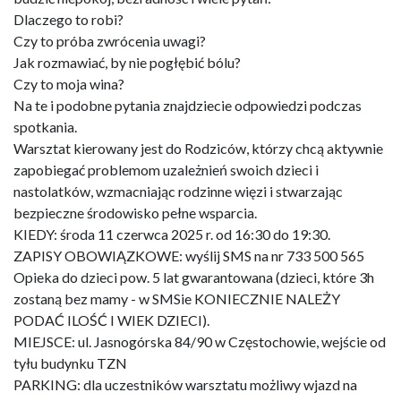
Dlaczego to robi?
Czy to próba zwrócenia uwagi?
Jak rozmawiać, by nie pogłębić bólu?
Czy to moja wina?
Na te i podobne pytania znajdziecie odpowiedzi podczas
spotkania.
Warsztat kierowany jest do Rodziców, którzy chcą aktywnie
zapobiegać problemom uzależnień swoich dzieci i
nastolatków, wzmacniając rodzinne więzi i stwarzając
bezpieczne środowisko pełne wsparcia.
KIEDY: środa 11 czerwca 2025 r. od 16:30 do 19:30.
ZAPISY OBOWIĄZKOWE: wyślij SMS na nr 733 500 565
Opieka do dzieci pow. 5 lat gwarantowana (dzieci, które 3h
zostaną bez mamy - w SMSie KONIECZNIE NALEŻY
PODAĆ ILOŚĆ I WIEK DZIECI).
MIEJSCE: ul. Jasnogórska 84/90 w Częstochowie, wejście od
tyłu budynku TZN
PARKING: dla uczestników warsztatu możliwy wjazd na