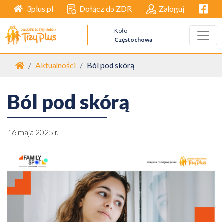
Facebo
Dołącz do ZDR
Zaloguj
3plus.pl
Koło
Częstochowa
Strona główna
Aktualności
Ból pod skórą
Ból pod skórą
16 maja 2025 r.