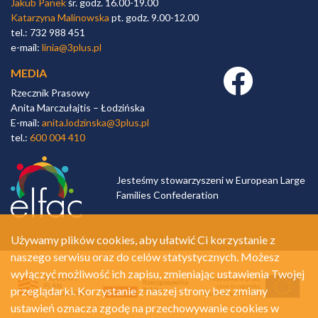
Jakub Panek
śr. godz. 16.00-19.00
Katarzyna Malinowska
pt. godz. 9.00-12.00
tel.: 732 988 451
e-mail:
linia@3plus.pl
MEDIA
Facebook link
Rzecznik Prasowy
Anita Marczułajtis – Łodzińska
E-mail:
anita.lodzinska@3plus.pl
tel.:
600 004 410
Jesteśmy stowarzyszeni w European Large
Families Confederation
Używamy plików cookies, aby ułatwić Ci korzystanie z
naszego serwisu oraz do celów statystycznych. Możesz
wyłączyć możliwość ich zapisu, zmieniając ustawienia Twojej
przeglądarki. Korzystanie z naszej strony bez zmiany
ustawień oznacza zgodę na przechowywanie cookies w