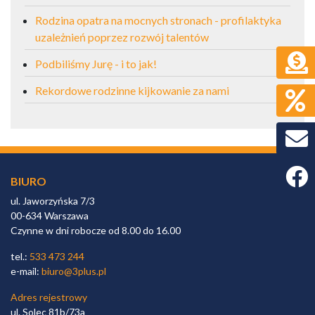
Rodzina opatra na mocnych stronach - profilaktyka
uzależnień poprzez rozwój talentów
Podbiliśmy Jurę - i to jak!
Rekordowe rodzinne kijkowanie za nami
Faceb
BIURO
ul. Jaworzyńska 7/3
00-634 Warszawa
Czynne w dni robocze od 8.00 do 16.00
tel.:
533 473 244
e-mail:
biuro@3plus.pl
Adres rejestrowy
ul. Solec 81b/73a