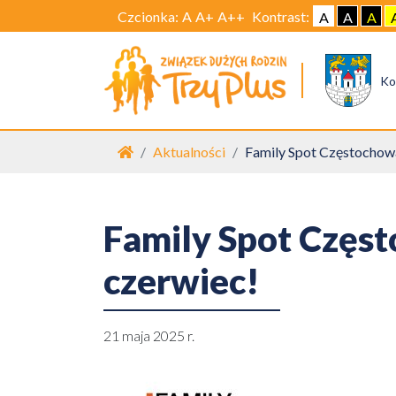
Czcionka:
A
A+
A++
Kontrast:
A
A
A
Ko
Strona główna
Aktualności
Family Spot Częstochowa
Family Spot Częs
czerwiec!
21 maja 2025 r.