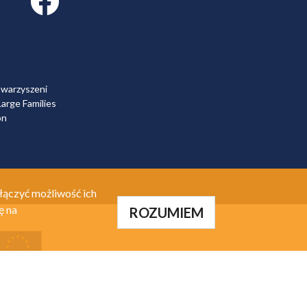
owarzyszeni
arge Families
on
łączyć możliwość ich
ę na
ROZUMIEM