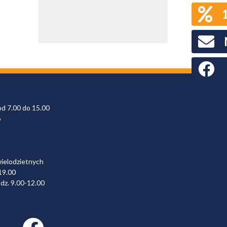
Faceboo
od 7.00 do 15.00
6
wielodzietnych
19.00
dz. 9.00-12.00
Facebook link