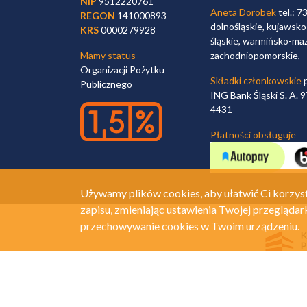
NIP
9512220761
Aneta Dorobek
tel.: 7
REGON
141000893
dolnośląskie, kujawsko
KRS
0000279928
śląskie, warmińsko-maz
Mamy status
zachodniopomorskie,
Organizacji Pożytku
Składki członkowskie
p
Publicznego
ING Bank Śląski S. A.
4431
Płatności obsługuje
Używamy plików cookies, aby ułatwić Ci korzyst
zapisu, zmieniając ustawienia Twojej przeglądar
przechowywanie cookies w Twoim urządzeniu.