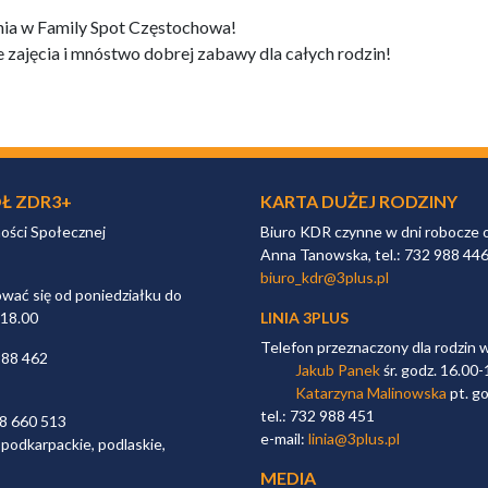
ia w Family Spot Częstochowa!
 zajęcia i mnóstwo dobrej zabawy dla całych rodzin!
Ł ZDR3+
KARTA DUŻEJ RODZINY
ności Społecznej
Biuro KDR czynne w dni robocze 
Anna Tanowska, tel.: 732 988 44
biuro_kdr@3plus.pl
ać się od poniedziałku do
 18.00
LINIA 3PLUS
Telefon przeznaczony dla rodzin 
988 462
Jakub Panek
śr. godz. 16.00-
Katarzyna Malinowska
pt. go
tel.: 732 988 451
98 660 513
e-mail:
linia@3plus.pl
 podkarpackie, podlaskie,
MEDIA