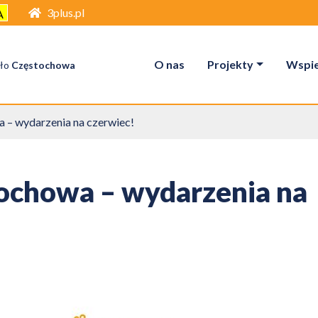
3plus.pl
A
O nas
Projekty
Wspier
ło
Częstochowa
 – wydarzenia na czerwiec!
tochowa – wydarzenia na