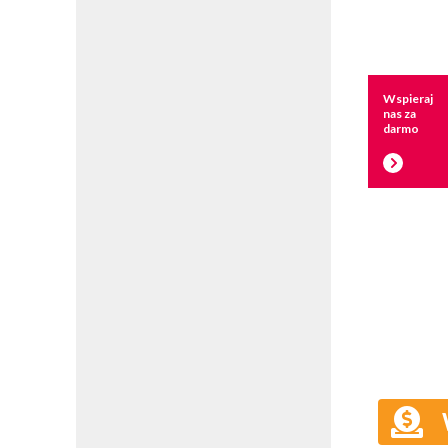
Wspieraj
nas za
darmo