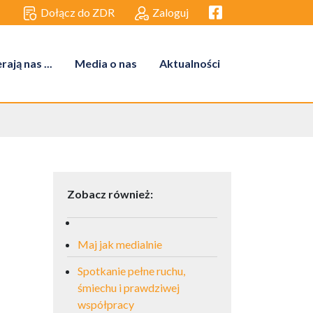
Facebook link
Dołącz do ZDR
Zaloguj
ają nas ...
Media o nas
Aktualności
Zobacz również:
Maj jak medialnie
Spotkanie pełne ruchu,
śmiechu i prawdziwej
współpracy