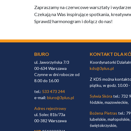
Zapraszamy na czerwcowe warsztaty i wydarzen
Czekają na Was inspirujące spotkania, kreatywne
Sprawdź harmonogram i dołącz do nas!
BIURO
KONTAKT DLA KÓ
ul. Jaworzyńska 7/3
Koordynatorki Działal
00-634 Warszawa
kds@3plus.pl
Czynne w dni robocze od
Z KDS można kontaktow
8.00 do 16.00
piątku, w godz. 10.00 -
tel.:
533 473 244
Sylwia Skóra
tel.: 732 
e-mail:
biuro@3plus.pl
łódzkie, mazowieckie,
Adres rejestrowy
Bożena Pietras
tel.: 7
ul. Solec 81b/73a
lubelskie, małopolskie,
00-382 Warszawa
świętokrzyskie,