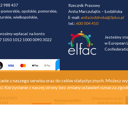
32 988 437
Rzecznik Prasowy
-pomorskie, opolskie, pomorskie,
Anita Marczułajtis – Łodzińska
urskie, wielkopolskie,
E-mail:
anita.lodzinska@3plus.pl
tel.:
600 004 410
rosimy wpłacać na konto
Jesteśmy st
 97 1050 1012 1000 0090 3022
w European L
Confederati
anie z naszego serwisu oraz do celów statystycznych. Możesz wy
ki. Korzystanie z naszej strony bez zmiany ustawień oznacza zgod