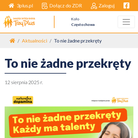
Facebo
Dołącz do ZDR
Zaloguj
3plus.pl
Koło
Częstochowa
Strona główna
Aktualności
To nie żadne przekręty
To nie żadne przekręty
12 sierpnia 2025 r.