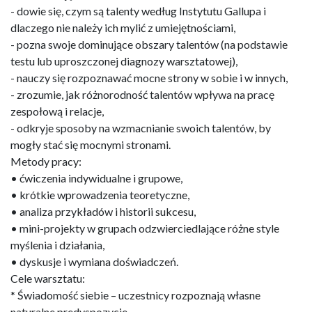
- dowie się, czym są talenty według Instytutu Gallupa i
dlaczego nie należy ich mylić z umiejętnościami,
- pozna swoje dominujące obszary talentów (na podstawie
testu lub uproszczonej diagnozy warsztatowej),
- nauczy się rozpoznawać mocne strony w sobie i w innych,
- zrozumie, jak różnorodność talentów wpływa na pracę
zespołową i relacje,
- odkryje sposoby na wzmacnianie swoich talentów, by
mogły stać się mocnymi stronami.
Metody pracy:
• ćwiczenia indywidualne i grupowe,
• krótkie wprowadzenia teoretyczne,
• analiza przykładów i historii sukcesu,
• mini-projekty w grupach odzwierciedlające różne style
myślenia i działania,
• dyskusje i wymiana doświadczeń.
Cele warsztatu:
* Świadomość siebie – uczestnicy rozpoznają własne
naturalne predyspozycje.