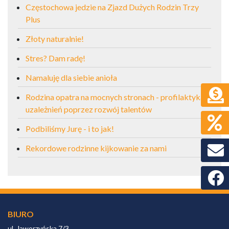
Częstochowa jedzie na Zjazd Dużych Rodzin Trzy
Plus
Złoty naturalnie!
Stres? Dam radę!
Namaluję dla siebie anioła
Rodzina opatra na mocnych stronach - profilaktyka
uzależnień poprzez rozwój talentów
Podbiliśmy Jurę - i to jak!
Rekordowe rodzinne kijkowanie za nami
Faceb
BIURO
ul. Jaworzyńska 7/3