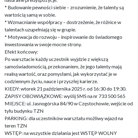
* Budowanie pewności siebie – zrozumienie, że talenty są
wartością samą w sobie.
* Wzmacnianie współpracy – dostrzeżenie, że różnice w
talentach uzupełniają się w grupie.
* Motywacja do rozwoju – inspirowanie do świadomego
inwestowania w swoje mocne strony.
Efekt końcowy:
Po warsztacie każdy uczestnik wyjdzie z większą
samoświadomością, przekonaniem, że jego talenty mają
realną wartość, oraz pomysłami, jak wykorzystać je w
codziennym życiu, nauce i przyszłej karierze.
KIEDY: wtorek 21 października 2025 r. od 16:30 do 19:30.
ZAPISY OBOWIĄZKOWE: wyślij SMS na nr 733 500 565
MIEJSCE: ul. Jasnogórska 84/90 w Częstochowie, wejście od
tyłu budynku TZN
PARKING: dla uczestników warsztatu możliwy wjazd na
teren TZN
WSTĘP: na wszystkie działania jest WSTĘP WOLNY