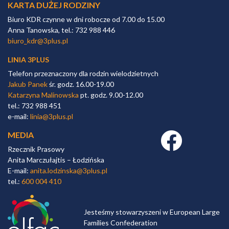
KARTA DUŻEJ RODZINY
Biuro KDR czynne w dni robocze od 7.00 do 15.00
Anna Tanowska, tel.: 732 988 446
biuro_kdr@3plus.pl
LINIA 3PLUS
Telefon przeznaczony dla rodzin wielodzietnych
Jakub Panek
śr. godz. 16.00-19.00
Katarzyna Malinowska
pt. godz. 9.00-12.00
tel.: 732 988 451
e-mail:
linia@3plus.pl
MEDIA
Facebook link
Rzecznik Prasowy
Anita Marczułajtis – Łodzińska
E-mail:
anita.lodzinska@3plus.pl
tel.:
600 004 410
Jesteśmy stowarzyszeni w European Large
Families Confederation