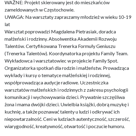
WAŻNE: Projekt skierowany jest do mieszkańców
zameldowanych w Częstochowie.
UWAGA: Na warsztaty zapraszamy młodzież w wieku 10-19
lat
Warsztat poprowadzi Magdalena Pietrasiak, doradca
małżeński i rodzinny. Absolwentka Akademii Rozwoju
Talentów. Certyfikowana Trenerka Formuły Geniuszu
(Trenerka Talentów). Koordynatorka projektu Family Team.
Wykładowca i warsztatowiec w projekcie Family Spot.
Organizatorka spotkań dla rodzin i małżeństw. Prowadząca
wykłady i kursy o tematyce małżeńskiej i rodzinnej,
współprowadząca audycje radiowe. Uczestniczka
warsztatów małżeńskich i rodzinnych z zakresu psychologii
komunikacji i wychowywania dzieci. Prywatnie szczęśliwa
żona i mama dwójki dzieci. Uwielbia książki, dobrą muzykę i
kuchnię, a także poznawać talenty u ludzi i odkrywać ich
niepowtarzalność. Ceni w ludziach autentyczność, szczerość,
wiarygodność, kreatywność, otwartość i poczucie humoru.