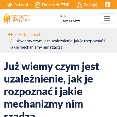
Facebo
Dołącz do ZDR
Zaloguj
3plus.pl
Koło
Częstochowa
Strona główna
Aktualności
Już wiemy czym jest uzależnienie, jak je rozpoznać i
jakie mechanizmy nim rządzą
Już wiemy czym jest
uzależnienie, jak je
rozpoznać i jakie
mechanizmy nim
rządzą