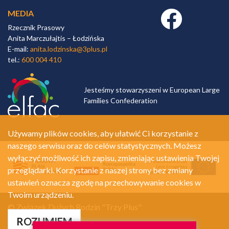
MEDIA
Facebook link
Rzecznik Prasowy
Anita Marczułajtis – Łodzińska
E-mail:
anita.lodzinska@3plus.pl
tel.:
600 004 410
Jesteśmy stowarzyszeni w European Large
Families Confederation
Używamy plików cookies, aby ułatwić Ci korzystanie z
naszego serwisu oraz do celów statystycznych. Możesz
wyłączyć możliwość ich zapisu, zmieniając ustawienia Twojej
przeglądarki. Korzystanie z naszej strony bez zmiany
ustawień oznacza zgodę na przechowywanie cookies w
Twoim urządzeniu.
© Związek Dużych Rodzin "Trzy Plus"
Polityka prywatności
ROZUMIEM