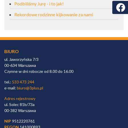
Podbiliśmy Jurę - i to jak!
Faceb
Rekordowe rodzinne kijkowanie za nami
BIURO
ul. Jaworzyńska 7/3
00-634 Warszawa
Czynne w dni robocze od 8.00 do 16.00
tel.:
533 473 244
e-mail:
biuro@3plus.pl
Adres rejestrowy
ul. Solec 81b/73a
00-382 Warszawa
NIP
9512220761
REGON
141000893