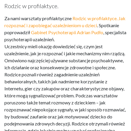
Rodzic w profilaktyce.
Za nami warsztaty profilaktyczne
Rodzic w profilaktyce. Jak
rozpoznać i zapobiegać uzależnieniom u dzieci
. Spotkanie
poprowadził
Gabinet Psychoterapii Adrian Pudło
, specjalista
psychoterapii uzależnień.
Uczestnicy mieli okazję dowiedzieć się, czym jest
uzależnienie, jak je rozpoznać i jakie mechanizmy nim rządzą.
Omówiono najczęściej używane substancje psychoaktywne,
ich działanie oraz konsekwencje zdrowotne i społeczne.
Rodzice poznali również zagadnienie uzależnień
behawioralnych, takich jak nadmierne korzystanie z
Internetu, gier czy zakupów oraz charakterystyczne objawy,
które mogą sygnalizować problem. Podczas warsztatów
poruszono także temat rozmowy z dzieckiem – jak
rozpoznawać niepokojące sygnały, w jaki sposób rozmawiać,
by budować zaufanie oraz jak motywować dziecko do
podejmowania zdrowych decyzji. Rodzice otrzymali również
informację, gdzie lokalnie można uzyskać profesjonalną