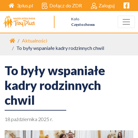
Facebo
Dołącz do ZDR
Zaloguj
3plus.pl
Koło
Częstochowa
Strona główna
Aktualności
To były wspaniałe kadry rodzinnych chwil
To były wspaniałe
kadry rodzinnych
chwil
18 października 2025 r.