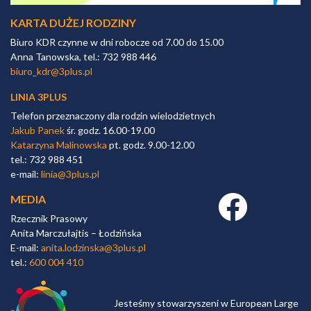
KARTA DUŻEJ RODZINY
Biuro KDR czynne w dni robocze od 7.00 do 15.00
Anna Tanowska, tel.: 732 988 446
biuro_kdr@3plus.pl
LINIA 3PLUS
Telefon przeznaczony dla rodzin wielodzietnych
Jakub Panek
śr. godz. 16.00-19.00
Katarzyna Malinowska
pt. godz. 9.00-12.00
tel.: 732 988 451
e-mail:
linia@3plus.pl
MEDIA
Facebook link
Rzecznik Prasowy
Anita Marczułajtis – Łodzińska
E-mail:
anita.lodzinska@3plus.pl
tel.:
600 004 410
Jesteśmy stowarzyszeni w European Large