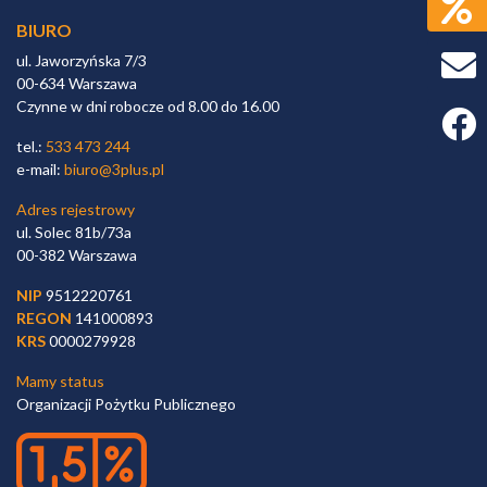
BIURO
ul. Jaworzyńska 7/3
00-634 Warszawa
Czynne w dni robocze od 8.00 do 16.00
Faceb
tel.:
533 473 244
e-mail:
biuro@3plus.pl
Adres rejestrowy
ul. Solec 81b/73a
00-382 Warszawa
NIP
9512220761
REGON
141000893
KRS
0000279928
Mamy status
Organizacji Pożytku Publicznego