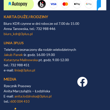
KARTA DUŻEJ RODZINY
Biuro KDR czynne w dni robocze od 7.00 do 15.00
Anna Tanowska, tel.: 732 988 446
biuro_kdr@3plus.pl
LINIA 3PLUS
Telefon przeznaczony dla rodzin wielodzietnych
Jakub Panek
śr. godz. 16.00-19.00
Katarzyna Malinowska
pt. godz. 9.00-12.00
tel.: 732 988 451
e-mail:
linia@3plus.pl
MEDIA
Facebook link
Rzecznik Prasowy
Anita Marczułajtis – Łodzińska
E-mail:
anita.lodzinska@3plus.pl
tel.:
600 004 410